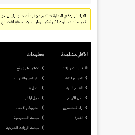
الآراء الواردة في التعليقات تعبر عن آراء أصحابها وليس عن 
تجريح لشعب أو دولة. ونذكر الزوار بأن هذا موقع اقتصادي ولا
الأكثر مشاهدة
معلومات
ر
قائمة كبار الملاك
الاعلان على الموقع
القوائم المالية
التوظيف والتدريب
النتائج المالية
اتصل بنا
مكرر الأرباح
حول ارقام
آراء المستثمرين
الشروط والأحكام
المفكرة
سياسة الخصوصية
سياسة الروابط الخارجية