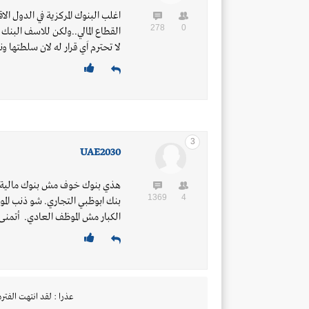
اغلب البنوك المركزية في الدول الا
278
0
القطاع المالي..ولكن للاسف البنك 
لا تحترم اَي قرار له لان سلطتها 
3
UAE2030
هذي بنوك خوف مش بنوك مالية. ب
1369
4
بنك ابوظبي التجاري. شو ذنب المو
الكبار مش الموظف العادي. أتمنى ت
عذرا : لقد انتهت الفتره