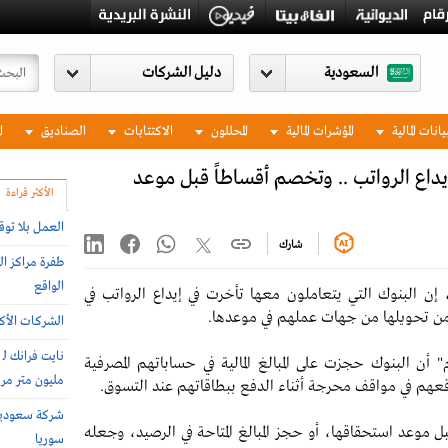
السعودية
يانات المالية
المؤشرات المالية
المحللون
الاكتتابات
الصناديق
ا
إيداع الرواتب .. وتخصم أقساطاً قبل موعد
الأكثر قراءة
العمل بلا توق
شارك
طفرة مراكز ال
الواقع
، إن البنوك التي يتعاملون معها تأخرت في إيداع الرواتب في
من تحويلها من جهات عملهم في موعدها.
الشركات الأكثر
ن البنوك حجزت على المبالغ المالية في حساباتهم المصرفية
مليون متر مربع 
عهم في مواقف محرجة أثناء الدفع ببطاقاتهم عند التسوق.
 موعد استحقاقها، أو حجز المبالغ المتاحة في الرصيد، وجعله
سوريا