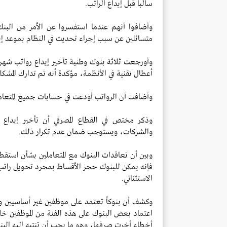
سالباً قبل إيداع الراتب.
وأضافوا أنهم عندما استفسروا عن الأمر من البن
متسائلين عن سبب إجراء تحديث في النظام بموعد إيد
أعطال تقنية في الأنظمة، مؤكدة أنه تم تدارك المشكل
وأضافت أن الرواتب أودعت في حسابات جميع المتعاملين يوم 28 ما
وذكر مختص في القطاع المصرفي أن تأخير إيداع ال
والشركات، ويستوجب ضمان عدم تكرار ذلك.
وبين أن تعاقدات البنوك مع المتعاملين بشأن استقط
فإنه يمكن للبنوك حجز الأقساط بمجرد تحويل راتب ال
الاستثنائي.
وكشف أن بنوكاً تعتمد على موظفين غير أساسيين وهذ
اعتماد بعض البنوك على هذه الفئة من الموظفين خل
أخطاء أخرت صرفها، وهو ما يجب أن تنتبه إليه البن