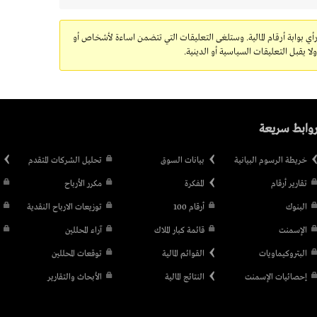
رأي بوابة أرقام المالية. وستلغى التعليقات التي تتضمن اساءة لأشخاص أو
 يقبل التعليقات السياسية أو الدينية.
وابط سريعة
خريطة الرسوم البيانية
بيانات السوق
تحليل الشركات المتقدم
تقارير أرقام
المفكرة
مكرر الأرباح
البنوك
أرقام 100
توزيعات الارباح النقدية
الإسمنت
قائمة كبار الملاك
آراء المحللين
البتروكيماويات
القوائم المالية
توقعات المحللين
إحصائيات الإسمنت
النتائج المالية
الأبحاث والتقارير