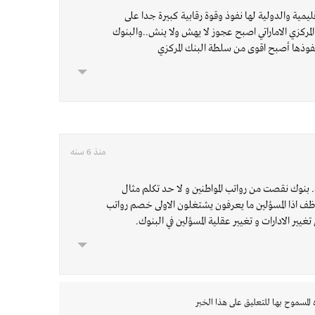
قليمية والدولية لها نفوذ وقوة رقابية كبيرة جدا على
المركزي الاماراتي اصبح عجوز لا يهش ولا ينش..والبنوك
ونفوذها أصبح اقوى من سلطة البنك المركزي
منذ 6 سنه
نوك نقصت من رواتب المواطنين و لا حد تكلم مثال
ظف اذا المسؤلين ما يعرفون يشتغلون الاولى خصم رواتب
غيير الادارات و تغيير عقلية المسؤلين في البنوك.
 المسموح بها للتعليق على هذا الخبر