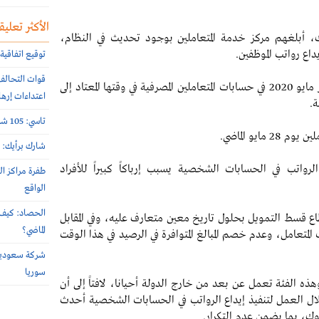
الأكثر تعليقا
ك، أبلغهم مركز خدمة المتعاملين بوجود تحديث في النظام،
اع رواتب الموظفين.
توقيع اتفاقية 
وأورجعت ثلاثة بنوك وطنية تأخير إيداع رواتب شهر مايو 2020 في حسابات المتعاملين المصرفية في وقتها المعتاد إلى
اعتداءات إرها
ة.
تاسي: 105 شركات أعلنت نتائج النصف الأول 2026 الأسبوع الماضي
يو الماضي.
شارك برأيك: م
رواتب في الحسابات الشخصية يسبب إرباكاً كبيراً للأفراد
طفرة مراكز ال
الواقع
الحصاد: كيف 
اع قسط التمويل بحلول تاريخ معين متعارف عليه، وفي المقابل
الماضي؟
متعامل، وعدم خصم المبالغ المتوافرة في الرصيد في هذا الوقت
سوريا
ه الفئة تعمل عن بعد من خارج الدولة أحيانا، لافتاً إلى أن
ال العمل لتنفيذ إيداع الرواتب في الحسابات الشخصية أحدث
وك، بما يضمن عدم التكرار.