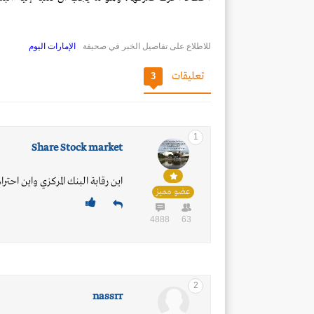
للاطلاع على تفاصيل الخبر في صحيفة
الإمارات اليوم
تعليقات
3
1
Share Stock market
اين رقابة البنك المركزي واين احتر
عضو مميز
4888
63
2
nassrr