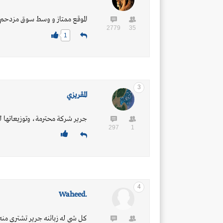
الموقع ممتاز و وسط سوق مزدحم د
2779
35
1
3
المقريزي
جرير شركة محترمة، وتوزيعاتها لم 
297
1
4
.Waheed
كل شي له زبائنه جرير تشتري م