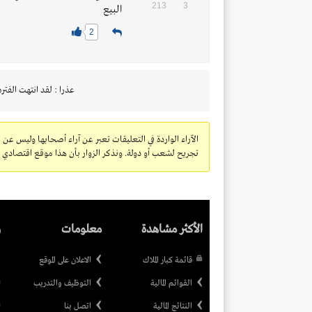
213
3
البيع
2
عذرا : لقد انتهت الفتره
الآراء الواردة في التعليقات تعبر عن آراء أصحابها وليس عن 
تجريح لشعب أو دولة. ونذكر الزوار بأن هذا موقع اقتصادي ولا
الأكثر مشاهدة
معلومات
ر
قائمة كبار الملاك
الاعلان على الموقع
القوائم المالية
التوظيف والتدريب
النتائج المالية
اتصل بنا