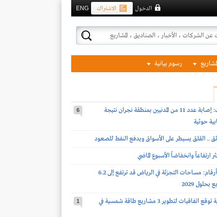
الدخول
الاشتراك
ENG
لمشاريع
رسوم بيانية
قوات التحالف: إصابة عدد 11 من المدنيين بمنطقة نجران نتيجة
6
بية حوثية
ئق .. القلق يسيطر على الأسواق ويدفع النفط للصعود
 ارتفاعاً وانخفاضاً الأسبوع الماضي
نايت فرانك لـ أرقام: مساحات التجزئة في الرياض قد ترتفع إلى 6.2
بحلول 2029
شركة سعودية توقع اتفاقيات لتطوير 3 مشاريع طاقة شمسية في
1