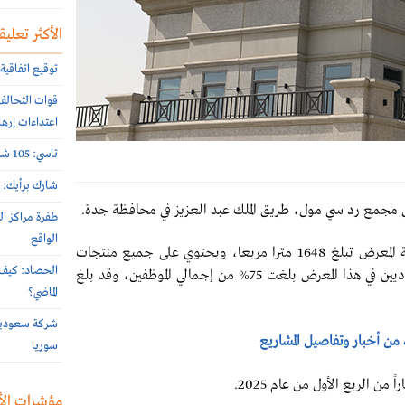
الأكثر تعليقا
توقيع اتفاقية 
اعتداءات إرها
تاسي: 105 شركات أعلنت نتائج النصف الأول 2026 الأسبوع الماضي
شارك برأيك: م
مجمع رد سي مول، طريق الملك عبد العزيز في محافظة جدة.
طفرة مراكز ال
الواقع
وأضافت الشركة في بيان لها على تداول، أن مساحة المعرض تبلغ 1648 مترا مربعا، ويحتوي على جميع منتجات
الحصاد: كيف 
جرير المعروفة، مشيرةً إلى أن نسبة الموظفين السعوديين في هذا المعرض بلغت 75% من إجمالي الموظفين، وقد بلغ
الماضي؟
د من أخبار وتفاصيل المشاريع
سوريا
ن الربع الأول من عام 2025.
مؤشرات الأ