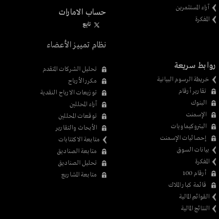
آراء المستثمرين
حساب الامارات
المفكرة
تابِع
نظام تمييز الأعضاء
روابط سريعة
تحليل الشركات المتقدم
خريطة الرسوم البيانية
مكرر الأرباح
تقارير أرقام
توزيعات الارباح النقدية
البنوك
آراء المحللين
الإسمنت
توقعات المحللين
البتروكيماويات
الأبحاث والتقارير
إحصائيات الإسمنت
متابعة الاكتتابات
بيانات السوق
متابعة الصناديق
المفكرة
تحليل الصناديق
أرقام 100
متابعة المشاريع
قائمة كبار الملاك
القوائم المالية
النتائج المالية