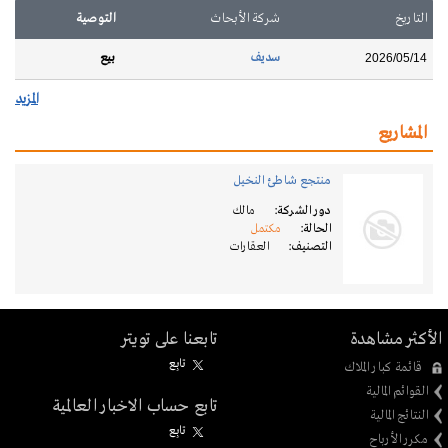
التاريخ
شركة الأبحاث
التوصية
سديف
بيع
2026/05/14
المزيد
المشاريع
منتجع شاطئ النخيل
دور الشركة:
مالك
الحالة:
مكتمل
التصنيف:
العقارات
الأكثر مشاهدة
تابعنا على تويتر
تابِع
قائمة كبار الملاك
القوائم المالية
تابع حساب الاخبار العالمية
النتائج المالية
تابِع
مكرر الأرباح