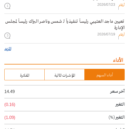
2026/07/23
أرقام
1
تعيين ماجد العتيبي رئيساً تنفيذياً لـ شمس وناصر البراك رئيساً لمجلس
الإدارة
2026/07/19
أرقام
3
المزيد
الأداء
أداء السهم
المؤشرات المالية
المفكرة
آخر سعر
14.49
التغير
(0.16)
التغير
(%)
(1.09)