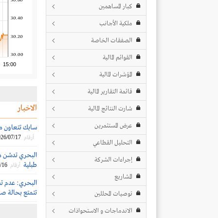
30.60
كبار المساهمين
30.40
ملكية الأجانب
30.20
الصفقات الخاصة
30.00
القوائم المالية
15:00
المؤشرات المالية
قائمة التقارير المالية
الاخبار
شارت النتائج المالية
عرض المستثمرين
سابك تتعاون مع
26/07/17
أرقام
التحليل القطاعي
إجراءات الشركة
طبلية
/16
أرقام
المشاريع
البحري: عدم تس
تتمتع بحالة صا
توصيات المحللين
الاندماجات و الاستحواذات