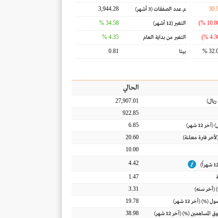
3,944.28
30.
م.عدد الصفقات
(3 أشهر)
34.58 %
التغير
(12 أشهر)
4.35 %
التغير من بداية العام
0.81
32.0
بيتا
الحالي
27,907.01
ريال
)
922.85
6.85
) (آخر 12 شهر)
20.60
(لأخر فترة معلنة)
10.00
4.42
1.47
3.31
 (أخر سنه)
19.78
أصول
(%) (أخر 12 شهر)
38.98
ق المساهمين
(%) (أخر 12 شهر)