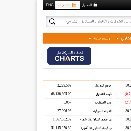
الدخول
الاشتراك
ENG
لمشاريع
رسوم بيانية
تصفح الشركة على
2,229,509
30.
حجم التداول
68,138,395.00
قيمة التداول
5,057
عدد الصفقات
27,906.98
30.
القيمة السوقية
1,567,632.39
30.
م. حجم التداول
(3 أشهر)
51,145,270.39
30.
م. قيمة التداول
(3 أشهر)