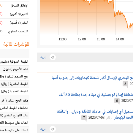
98
الإغلاق السابق
(10.80 %)
التغير
(3 أشهر)
(4.30 %)
التغير
(6 أشهر)
5 %
التذبذب السنوي
11:00
12:00
13:00
14:00
المؤشرات المالية
المزيد
القيمة السوقية
(مليون
عدد الأسهم
(مليون)
ربح السهم المتكرر
(
ريال
 البحري لإرسال أكبر شحنة كيماويات إلى جنوب آسيا
20
8
القيمة الدفترية
(
ريال
) 
القيمة الاسمية
(
ريال
)
البحري تدشن منطقة إيداع لوجستية في ميناء جدة بطاقة 80 ألف
2026/07
مكرر الربح المتكرر (آخر 12 شهراً)
6
مضاعف القيمة الدفترية
جيل أي إصابات في حادثة الناقلة وديان.. والناقلة
عائد التوزيع النقدي
(%)
لحة للإبحار
2026/07/08
أرقام
7
العائد على متوسط ال
المزيد
العائد على متوسط حقو