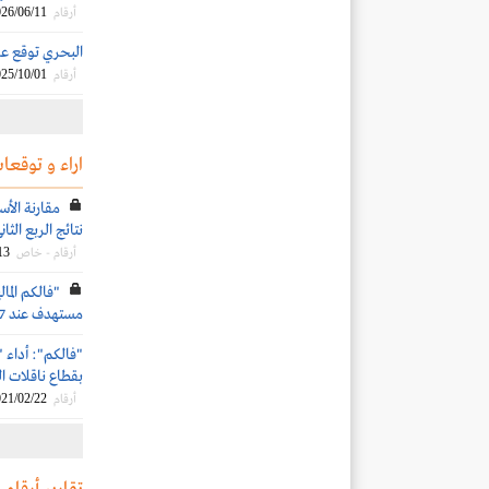
26/06/11
أرقام
البحري توقع عقد شراء 6 ناقلات بضائع سائ
25/10/01
أرقام
اراء و توقعات
مقارنة الأ
نتائج الربع الثاني 2021 مع أسعار التداول ال
13
أرقام - خاص
"فالكم الما
مستهدف عند 37 ريالاً
"فالكم": أداء 
بقطاع ناقلات الن
21/02/22
أرقام