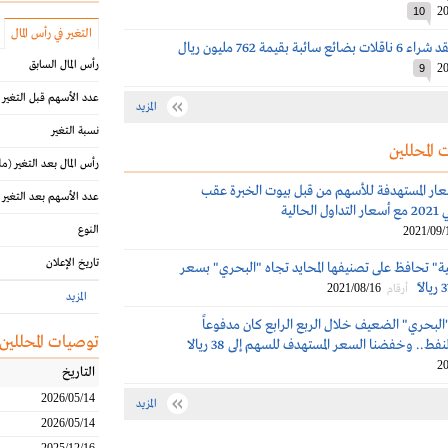
20
10
التغير في رأس المال
بة بقيمة 762 مليون ريال
رأس المال السابق
20
9
عدد الأسهم قبل التغير
المزيد
نسبة التغير
 المحللين
رأس المال بعد التغير
(مل
سعار المستهدفة للأسهم من قبل بيوت الخبرة عقب
عدد الأسهم بعد التغير
حالية
النوع
2021/09/
تاريخ الإعلان
لية" تحافظ على تصنيفها المحايد تجاه "البحري" بسعر
2021/08/16
أرقام
المزيد
"البحري" الضعيف خلال الربع الرابع كان مدفوعاً
توصيات المحللين
فط.. وخفضنا السعر المستهدف للسهم إلى 38 ريالا
20
التاريخ
2026/05/14
المزيد
2026/05/14