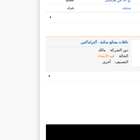
إي اف چي هيرميس
محايد
سديف
شراء
ناقلات بضائع سائبة - ألتراماكس
دور الشركة:
مالك
الحالة:
قيد الانشاء
التصنيف:
آخرى