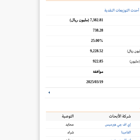
أحدث التوزيعات النقدية
7,382.81 (مليون ريال)
738.28
25.00%
9,228.52
يون ريال)
922.85
(مليون)
موافقة
2025/03/19
شركة الأبحاث
التوصية
إي اف چي هيرميس
محايد
الفامينا
شراء