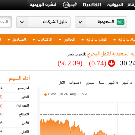
السعودية
يانات المالية
المؤشرات المالية
المحللون
الاكتتابات
الصناديق
ا
ية السعودية للنقل البحري
(البحري)
تاسي
(2.39 %)
(0.74)
30.2
أداء السهم
3 أشهر
6 أشهر
سنة
سنتين
5 سنوات
الكل
24
آخر سعر
Close : 30.24 | Aug 6, 15:20
(0.74)
التغير
(2.39)
التغير
(%)
98
الافتتاح
06
الأدنى
98
الأعلى