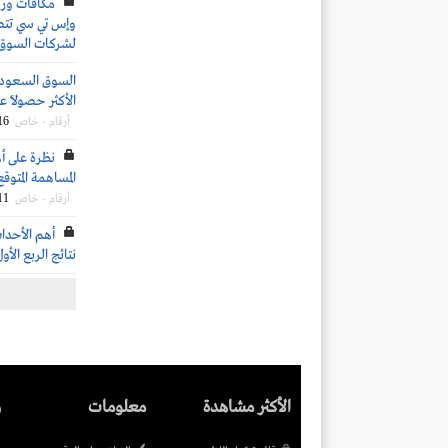
وإس تي سي تتصدر
لشركات السوق
السوق السعودي:
الأكثر حصولًا عل
16
أرقام - خاص
نظرة على أ
المساهمة المتوقع 
11
أرقام - خاص
أهم الأحدا
نتائج الربع الأول 
الأكثر مشاهدة
معلومات
ر