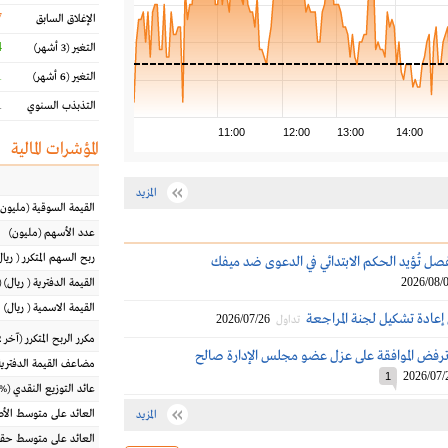
7
الإغلاق السابق
%
التغير
(3 أشهر)
%
التغير
(6 أشهر)
%
التذبذب السنوي
11:00
12:00
13:00
14:00
المؤشرات المالية
المزيد
القيمة السوقية
(مليون
عدد الأسهم
(مليون)
ربح السهم المتكرر
(
ريال
فصل تُؤيد الحكم الابتدائي في الدعوى ضد ميفك
2026/08/
القيمة الدفترية
(
ريال
) 
القيمة الاسمية
(
ريال
)
إعادة تشكيل لجنة المراجعة
2026/07/26
تداول
مكرر الربح المتكرر (آخر 12 شهراً)
ترفض الموافقة على عزل عضو مجلس الإدارة صالح
مضاعف القيمة الدفترية
2026/07/
1
عائد التوزيع النقدي
(%)
العائد على متوسط ال
المزيد
العائد على متوسط حقو