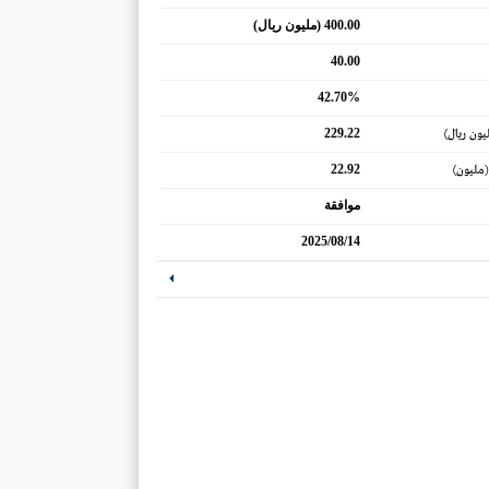
400.00 (مليون ريال)
40.00
42.70%
229.22
يون ريال)
22.92
(مليون)
موافقة
2025/08/14