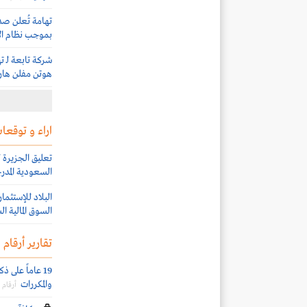
تهامة تُعلن صد
بموجب نظام ال
شركة تابعة لـ ت
هوتن مفلن هار
اراء و توقعات
السعودية المدرج
السوق المالية ا
تقارير أرقام
19 عاماً على 
والمكررات
أرقام