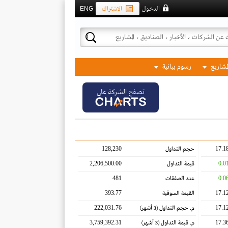
الدخول
الاشتراك
ENG
لمشاريع
رسوم بيانية
تصفح الشركة على
128,230
17.1
حجم التداول
2,206,500.00
0.0
قيمة التداول
481
0.0
عدد الصفقات
393.77
17.1
القيمة السوقية
222,031.76
17.1
م. حجم التداول
(3 أشهر)
3,759,392.31
17.3
م. قيمة التداول
(3 أشهر)