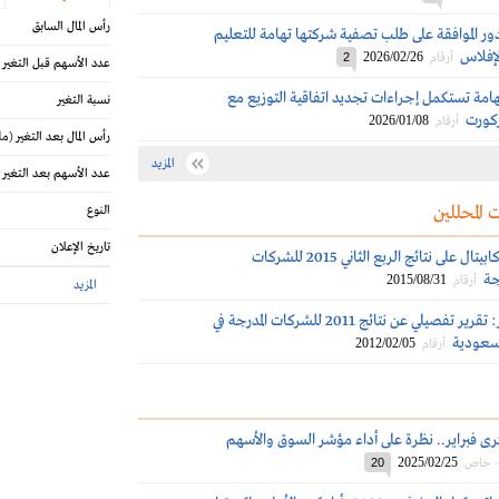
رأس المال السابق
ور الموافقة على طلب تصفية شركتها تهامة للتعليم
إفلاس
2026/02/26
أرقام
2
عدد الأسهم قبل التغير
هامة تستكمل إجراءات تجديد اتفاقية التوزيع مع
نسبة التغير
كورت
2026/01/08
أرقام
رأس المال بعد التغير
(مل
المزيد
عدد الأسهم بعد التغير
 المحللين
النوع
تاريخ الإعلان
تعليق الجزيرة كابيتال على نتائج الربع الثاني 2015 للشركات
ة‎
2015/08/31
أرقام
المزيد
البلاد للإستثمار: تقرير تفصيلي عن نتائج 2011 للشركات المدرجة في
لسعودية
2012/02/05
أرقام
ذكرى فبراير.. نظرة على أداء مؤشر السوق والأسهم
2025/02/25
 - خاص
20