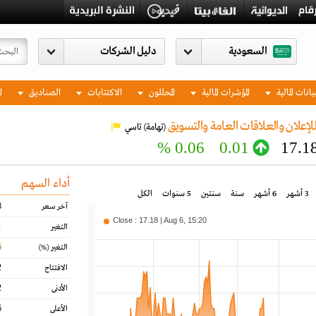
السعودية
يانات المالية
المؤشرات المالية
المحللون
الاكتتابات
الصناديق
ا
لإعلان والعلاقات العامة والتسويق
(تهامة)
تاسي
0.06 %
0.01
17.1
أداء السهم
3 أشهر
6 أشهر
سنة
سنتين
5 سنوات
الكل
8
آخر سعر
Close : 17.18 | Aug 6, 15:20
1
التغير
6
التغير
(%)
2
الافتتاح
2
الأدنى
6
الأعلى