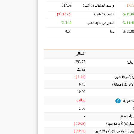
617.69
17.1
م.عدد الصفقات
(3 أشهر)
(37.75 %)
19.64 
التغير
(12 أشهر)
5.40 %
11.41 
التغير من بداية العام
0.64
33.01 
بيتا
الحالي
393.77
ريال
)
22.92
(1.41 )
) (آخر 12 شهر)
6.45
(لأخر فترة معلنة)
10.00
سالب
2.66
-
 (أخر سنه)
(16.65 )
أصول
(%) (أخر 12 شهر)
(29.91 )
ق المساهمين
(%) (أخر 12 شهر)