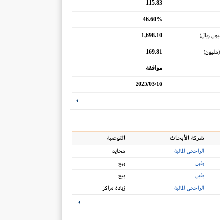
115.83
46.60%
1,698.10
يون ريال)
169.81
(مليون)
موافقة
2025/03/16
شركة الأبحاث
التوصية
الراجحي المالية
محايد
يقين
بيع
يقين
بيع
الراجحي المالية
زيادة مراكز