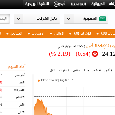
السعودية
يانات المالية
المؤشرات المالية
المحللون
الاكتتابات
الصناديق
ا
دية لإعادة التأمين
(الإعادة السعودية)
تاسي
(2.19 %)
(0.54)
24.1
أداء السهم
3 أشهر
6 أشهر
سنة
سنتين
5 سنوات
الكل
12
آخر سعر
Close : 24.12 | Aug 6, 15:19
(0.54)
التغير
(2.19)
التغير
(%)
76
الافتتاح
01
الأدنى
76
الأعلى