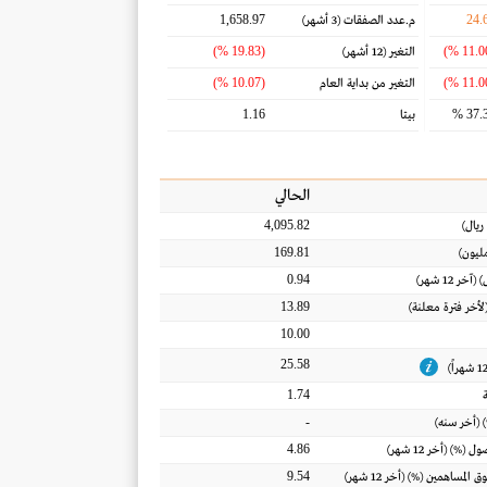
1,658.97
24.
م.عدد الصفقات
(3 أشهر)
(19.83 %)
التغير
(12 أشهر)
(10.07 %)
التغير من بداية العام
1.16
37.3
بيتا
الحالي
4,095.82
ريال
)
169.81
ليون)
0.94
) (آخر 12 شهر)
13.89
(لأخر فترة معلنة)
10.00
25.58
1.74
-
 (أخر سنه)
4.86
اصول
(%) (أخر 12 شهر)
9.54
ق المساهمين
(%) (أخر 12 شهر)