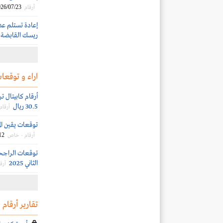
26/07/23
أرقام
إعادة تستلم عد
ريسك القابضة بقيمة 45.1 
اراء و توقعات
أرقام كابيتال 
30.5 ريال
أرقام
توقعات يقين المال
12
أرقام - خاص
توقعات الراجحي
الثاني 2025
أرق
تقارير أرقام