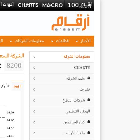
الأخبار
قطاعات
معلومات الشركات
الب
الشركة السعو
معلومات الشركة
2
8200
CHARTS
ملف الشركة
5 أيام
1 يوم
تشارت
شركات القطاع
الهيكل التنظيمي
24.70
24.60
كبار المساهمين
24.50
ملكية الأجانب
24.40