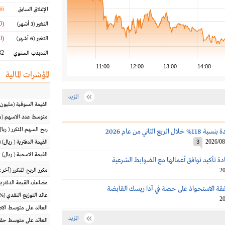
66
الإغلاق السابق
(11.00 %)
التغير
(3 أشهر)
(11.00 %)
التغير
(6 أشهر)
2 %
التذبذب السنوي
11:00
12:00
13:00
14:00
المؤشرات المالية
المزيد
القيمة السوقية
(مليون
متوسط عدد الاسهم
(م
ربح السهم المتكرر
(
ريال
ربع الثاني من عام 2026
2026/08
3
القيمة الدفترية
(
ريال
) 
القيمة الاسمية
(
ريال
)
دة تأكيد توافق أعمالها مع الضوابط الشرعية
20
مكرر الربح المتكرر (آخر 12 شهراً)
مضاعف القيمة الدفترية
قة الاستحواذ على حصة في آدا ريسك القابضة
عائد التوزيع النقدي
(%)
20
العائد على متوسط ال
المزيد
العائد على متوسط حقو