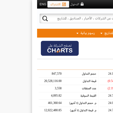
الدخول
الاشتراك
ENG
لمشاريع
رسوم بيانية
تصفح الشركة على
847,570
24.
حجم التداول
20,528,116.00
قيمة التداول
3,558
عدد الصفقات
4,095.82
24.
القيمة السوقية
461,360.64
24.
م. حجم التداول
(3 أشهر)
12,022,480.85
24.
م. قيمة التداول
(3 أشهر)