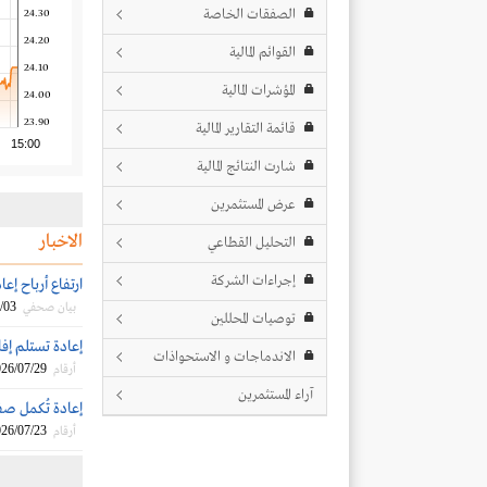
الصفقات الخاصة
24.30
24.20
القوائم المالية
24.10
المؤشرات المالية
24.00
23.90
قائمة التقارير المالية
15:00
شارت النتائج المالية
عرض المستثمرين
الاخبار
التحليل القطاعي
إجراءات الشركة
ارتفاع أرباح إعادة بنسبة 118% خلال ال
/03
بيان صحفي
توصيات المحللين
إعادة تستلم إفا
الاندماجات و الاستحواذات
26/07/29
أرقام
آراء المستثمرين
إعادة تُكمل صف
26/07/23
أرقام