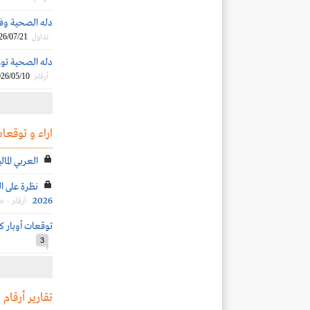
دله الصحية وفق
26/07/21
تداول
دله الصحية توزع أرباحا 
26/05/10
أرقام
اراء و توقعات
العربي الما
نظرة على ال
2026
أرقام - 
توقعات أوبار كابيت
3
تقارير أرقام