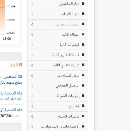
كبار المساهمين
101.00
ملكية الأجانب
100.50
الصفقات الخاصة
100.00
القوائم المالية
15:00
المؤشرات المالية
قائمة التقارير المالية
الاخبار
شارت النتائج المالية
عرض المستثمرين
بمنح سهم لكل 5 أسهم
التحليل القطاعي
دله الصحية تدع
إجراءات الشركة
العادية المتضم
المشاريع
دله الصحية توزع أرباحا ن
26/08/04
توصيات المحللين
أرقام
الاندماجات و الاستحواذات