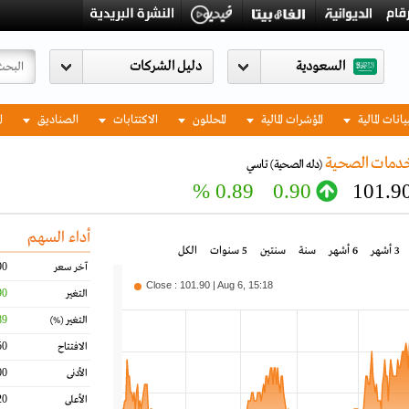
السعودية
يانات المالية
المؤشرات المالية
المحللون
الاكتتابات
الصناديق
ا
خدمات الصحية
(دله الصحية)
تاسي
0.89 %
0.90
101.9
أداء السهم
3 أشهر
6 أشهر
سنة
سنتين
5 سنوات
الكل
90
آخر سعر
Close : 101.90 | Aug 6, 15:18
90
التغير
89
التغير
(%)
50
الافتتاح
00
الأدنى
20
الأعلى