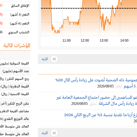
00
الإغلاق السابق
(14.23 %)
التغير
(3 أشهر)
(12.68 %)
التغير
(6 أشهر)
6 %
التذبذب السنوي
11:00
12:00
13:00
14:00
المؤشرات المالية
المزيد
القيمة السوقية
(مليون
عدد الأسهم
(مليون)
ربح السهم المتكرر
(
ريال
30 أغسطس.. عمومية دله الصحية تُصوت على زيادة رأس المال 20%
2026/08/05
أرقام
القيمة الدفترية
(
ريال
) 
القيمة الاسمية
(
ريال
)
و المساهمين إلى حضور اجتماع الجمعية العامة غير
نة زيادة رأس مال الشركة
2026/08/05
مكرر الربح المتكرر (آخر 12 شهراً)
تداول
مضاعف القيمة الدفترية
قدية بنسبة 5% عن الربع الثاني 2026
عائد التوزيع النقدي
(%)
20
العائد على متوسط ال
المزيد
العائد على متوسط حقو