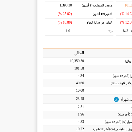
1,398.30
101.
م.عدد الصفقات
(3 أشهر)
(25.02 %)
التغير
(12 أشهر)
(18.80 %)
التغير من بداية العام
1.01
31.4
بيتا
الحالي
10,350.50
ريال
)
101.58
4.34
) (آخر 12 شهر)
40.66
(لأخر فترة معلنة)
10.00
23.48
2.51
1.96
 (أخر سنه)
4.83
أصول
(%) (أخر 12 شهر)
10.72
ق المساهمين
(%) (أخر 12 شهر)