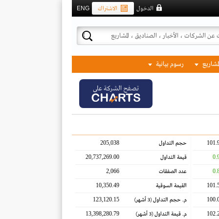
الدخول
الاشتراك
ENG
لمشاريع
رسوم بيانية
تصفح الشركة على
205,038
101.
حجم التداول
20,737,269.00
0.
قيمة التداول
2,066
0.
عدد الصفقات
10,350.49
101.
القيمة السوقية
123,120.15
100.
م. حجم التداول
(3 أشهر)
13,398,280.79
102.
م. قيمة التداول
(3 أشهر)