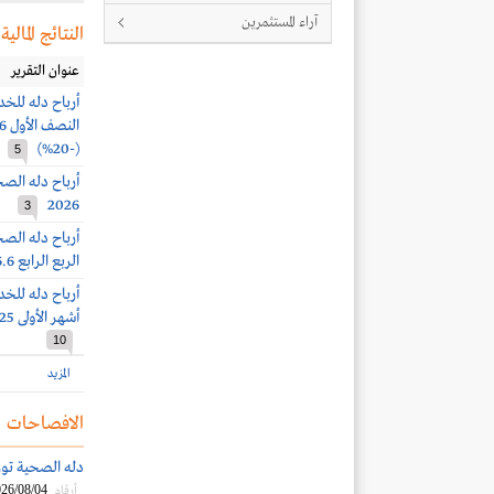
آراء المستثمرين
النتائج المالية
عنوان التقرير
(-20%)
5
2026
3
الربع الرابع 116.6 مليون ريال
أشهر الأولى 2025.. وأرباح الربع الثالث 141.9 مليون ريال
10
المزيد
الافصاحات
دله الصحية توزع أرباحا ن
26/08/04
أرقام