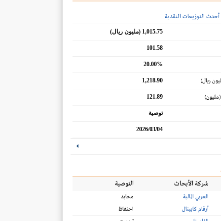
أحدث التوزيعات النقدية
1,015.75 (مليون ريال)
101.58
20.00%
1,218.90
يون ريال)
121.89
(مليون)
توصية
2026/03/04
شركة الأبحاث
التوصية
العربي المالية
محايد
أرقام كابيتال
احتفاظ