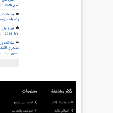
الثاني 2026
أرق
وكم بلغ متوسط
نظرة على أد
الأول 2026
أرق
تتصدران قائمة ا
السوق
أرقام - 
الأكثر مشاهدة
معلومات
ر
قائمة كبار الملاك
الاعلان على الموقع
القوائم المالية
التوظيف والتدريب