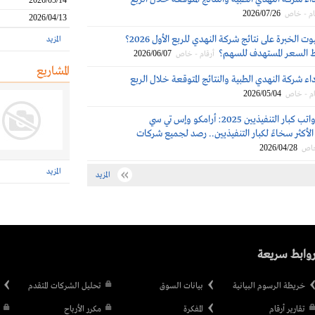
2026/05/14
2026/07/26
ام - خاص
2026/04/13
بم علقت بيوت الخبرة على نتائج شركة النهدي للربع الأول 2026؟
المزيد
 السعر المستهدف للسهم؟
2026/06/07
أرقام - خاص
المشاريع
اء شركة النهدي الطبية والنتائج المتوقعة خلال الربع
2026/05/04
ام - خاص
مكافآت ورواتب كبار التنفيذيين 2025: أرامكو وإس تي سي
لأكثر سخاءً لكبار التنفيذيين.. رصد لجميع شركات
2026/04/28
خاص
المزيد
المزيد
وابط سريعة
خريطة الرسوم البيانية
بيانات السوق
تحليل الشركات المتقدم
تقارير أرقام
المفكرة
مكرر الأرباح