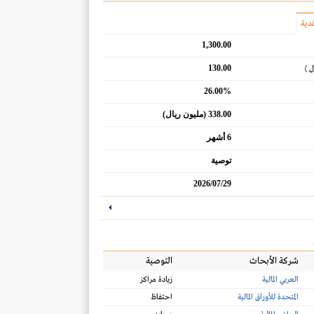
دية
1,300.00
130.00
ل )
26.00%
338.00 (مليون ريال)
6 أشهر
توصية
2026/07/29
شركة الأبحاث
التوصية
العربي المالية
زيادة مراكز
المتحدة للأوراق المالية
احتفاظ