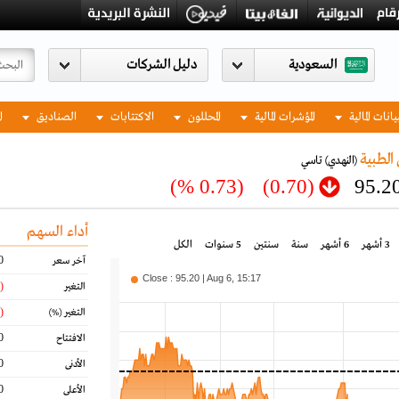
السعودية
يانات المالية
المؤشرات المالية
المحللون
الاكتتابات
الصناديق
ا
الطبية
(النهدي)
تاسي
(0.73 %)
(0.70)
95.2
أداء السهم
3 أشهر
6 أشهر
سنة
سنتين
5 سنوات
الكل
0
آخر سعر
Close : 95.20 | Aug 6, 15:17
(0.70)
التغير
(0.73)
التغير
(%)
0
الافتتاح
0
الأدنى
0
الأعلى