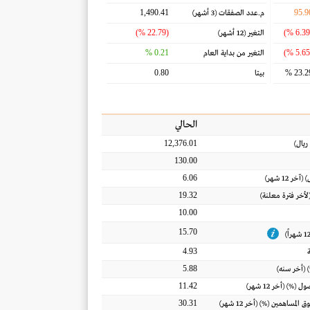
1,490.41
95.9
م.عدد الصفقات
(3 أشهر)
(22.79 %)
التغير
(12 أشهر)
0.21 %
التغير من بداية العام
0.80
23.29
بيتا
الحالي
12,376.01
ريال
)
130.00
6.06
) (آخر 12 شهر)
19.32
(لأخر فترة معلنة)
10.00
15.70
4.93
5.88
 (أخر سنه)
11.42
أصول
(%) (أخر 12 شهر)
30.31
ق المساهمين
(%) (أخر 12 شهر)