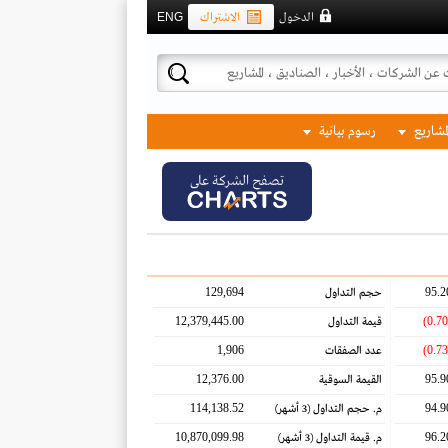
الدخول
الاشتراك
ENG
لمشاريع
رسوم بيانية
تصفح الشركة على
129,694
95.2
حجم التداول
12,379,445.00
قيمة التداول
1,906
عدد الصفقات
12,376.00
95.9
القيمة السوقية
114,138.52
94.9
م. حجم التداول
(3 أشهر)
10,870,099.98
96.2
م. قيمة التداول
(3 أشهر)