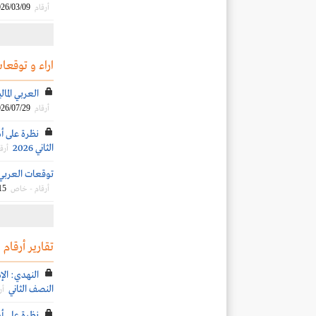
26/03/09
أرقام
اراء و توقعات
العربي الما
26/07/29
أرقام
نظرة على أد
الثاني 2026
أرق
توقعات العربي الم
15
أرقام - خاص
تقارير أرقام
النصف الثاني
أر
نظرة على أد