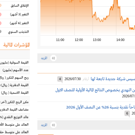
0
الإغلاق السابق
(6.39 %)
التغير
(3 أشهر)
(5.65 %)
التغير
(6 أشهر)
 %
التذبذب السنوي
11:00
12:00
13:00
14:00
المؤشرات المالية
المزيد
القيمة السوقية
(مليون
عدد الأسهم
(مليون)
ربح السهم المتكرر
(
ريال
أسيس شركة جديدة تابعة لها
2026/07/30
أرقام
4
القيمة الدفترية
(
ريال
) 
 النهدي بخصوص النتائج المالية الأولية للنصف الاول
القيمة الاسمية
(
ريال
)
2026/07
مكرر الربح المتكرر (آخر 12 شهراً)
بنسبة 26% عن النصف الأول 2026
مضاعف القيمة الدفترية
20
6
عائد التوزيع النقدي
(%)
العائد على متوسط ال
المزيد
العائد على متوسط حقو