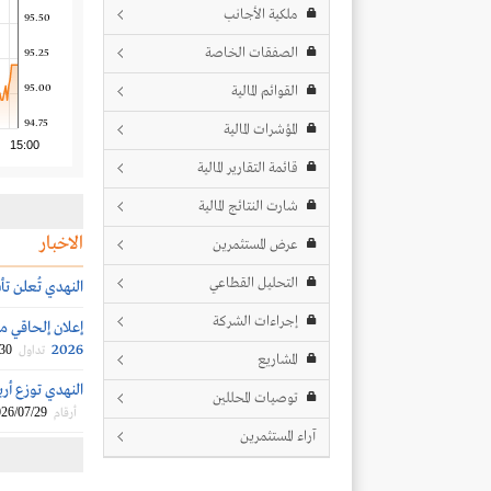
ملكية الأجانب
95.50
الصفقات الخاصة
95.25
95.00
القوائم المالية
94.75
المؤشرات المالية
15:00
قائمة التقارير المالية
شارت النتائج المالية
الاخبار
عرض المستثمرين
التحليل القطاعي
النهدي تُعلن ت
إجراءات الشركة
إعلان إلحاقي من
2026
/30
تداول
المشاريع
النهدي توزع أرباحاً نقدية 
توصيات المحللين
26/07/29
أرقام
آراء المستثمرين