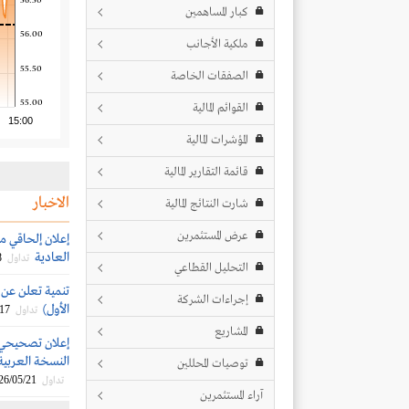
56.50
كبار المساهمين
56.00
ملكية الأجانب
55.50
الصفقات الخاصة
55.00
القوائم المالية
15:00
المؤشرات المالية
قائمة التقارير المالية
الاخبار
شارت النتائج المالية
عرض المستثمرين
إعلان إلحاقي م
العادية
8
تداول
التحليل القطاعي
تنمية تعلن عن ن
إجراءات الشركة
الأول)
/17
تداول
المشاريع
إعلان تصحيحي م
النسخة العربية 
توصيات المحللين
26/05/21
تداول
آراء المستثمرين