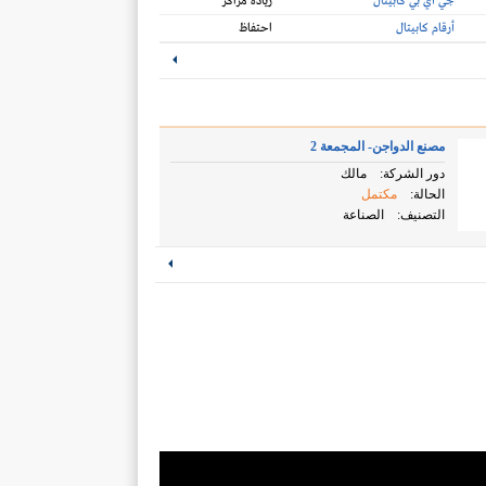
جي آي بي كابيتال
زيادة مراكز
أرقام كابيتال
احتفاظ
مصنع الدواجن- المجمعة 2
دور الشركة:
مالك
الحالة:
مكتمل
التصنيف:
الصناعة