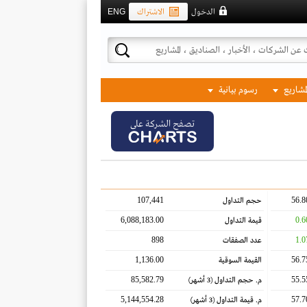
الدخول
الاشتراك
ENG
لمشاريع
رسوم بيانية
تصفح الشركة على
107,441
56.8
حجم التداول
6,088,183.00
0.6
قيمة التداول
898
1.0
عدد الصفقات
1,136.00
56.7
القيمة السوقية
85,582.79
55.5
م. حجم التداول
(3 أشهر)
5,144,554.28
57.7
م. قيمة التداول
(3 أشهر)