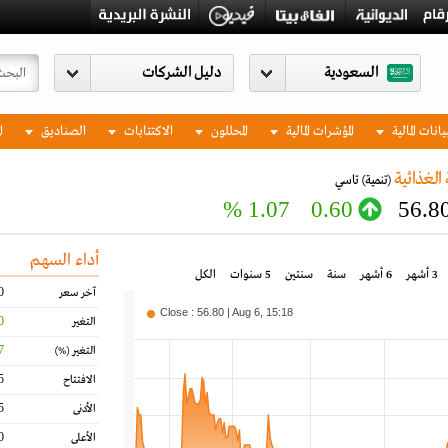
السعودية
يانات المالية
المؤشرات المالية
المحللون
الاكتتابات
الصناديق
ا
الغذائية
(تنمية)
تاسي
1.07 %
0.60
56.8
أداء السهم
3 أشهر
6 أشهر
سنة
سنتين
5 سنوات
الكل
0
آخر سعر
Close : 56.80 | Aug 6, 15:18
0
التغير
7
التغير
(%)
5
الافتتاح
5
الأدنى
0
الأعلى