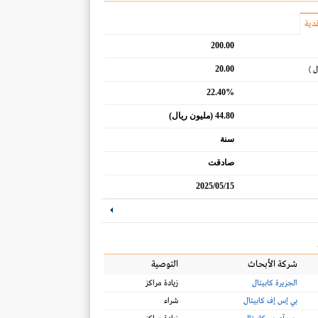
دية
200.00
20.00
ل )
22.40%
44.80 (مليون ريال)
سنة
صادقت
2025/05/15
شركة الأبحاث
التوصية
الجزيرة كابيتال
زيادة مراكز
بي إس إف كابيتال
شراء