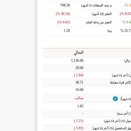
768.28
56.2
م.عدد الصفقات
(3 أشهر)
(36.54 %)
التغير
(12 أشهر)
(0.61 %)
0.44
التغير من بداية العام
1.20
35.71
بيتا
الحالي
1,136.00
ريال
)
20.00
(1.94 )
) (آخر 12 شهر)
30.71
(لأخر فترة معلنة)
10.00
سالب
1.85
-
 (أخر سنه)
(1.21 )
أصول
(%) (أخر 12 شهر)
(5.91 )
ق المساهمين
(%) (أخر 12 شهر)