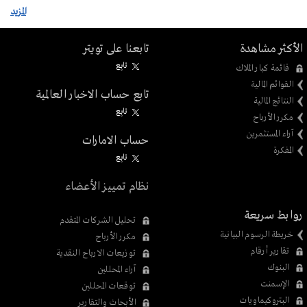
المزيد
الأكثر مشاهدة
تابعنا على تويتر
تابِع
قائمة كبار الملاك
القوائم المالية
تابع حساب الاخبار العالمية
النتائج المالية
تابِع
مكرر الأرباح
آراء المستثمرين
حساب الامارات
المفكرة
تابِع
نظام تمييز الأعضاء
روابط سريعة
تحليل الشركات المتقدم
خريطة الرسوم البيانية
مكرر الأرباح
تقارير أرقام
توزيعات الارباح النقدية
البنوك
آراء المحللين
الإسمنت
توقعات المحللين
البتروكيماويات
الأبحاث والتقارير