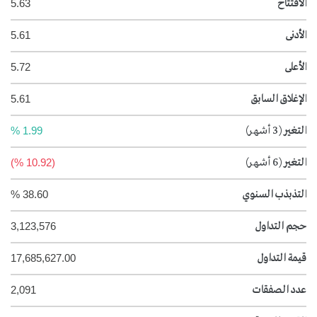
الافتتاح
5.63
الأدنى
5.61
الأعلى
5.72
الإغلاق السابق
5.61
التغير
(3 أشهر)
1.99 %
التغير
(6 أشهر)
(10.92 %)
التذبذب السنوي
38.60 %
حجم التداول
3,123,576
قيمة التداول
17,685,627.00
عدد الصفقات
2,091