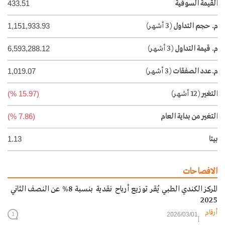
القيمة السوقية
433.51
م. حجم التداول
(3 أشهر)
1,151,933.93
م. قيمة التداول
(3 أشهر)
6,593,288.12
م.عدد الصفقات
(3 أشهر)
1,019.07
التغير
(12 أشهر)
(15.97 %)
التغير من بداية العام
(7.86 %)
بيتا
1.13
الافصاحات
المركز الكندي الطبي يُقر توزيع أرباح نقدية بنسبة 8% عن النصف الثاني
2025
أرقام
2026/03/01
1