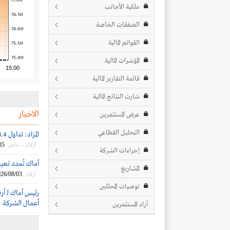
77.00
ملكية الأجانب
76.50
الصفقات الخاصة
76.00
القوائم المالية
75.50
75.00
المؤشرات المالية
15:00
قائمة التقارير المالية
شارت النتائج المالية
الاخبار
عرض المستثمرين
التحليل القطاعي
المزاد: تداول 13.4 مليون سهم بقيمة 395 مليون ريال
05
أرقام - خاص
إجراءات الشركة
أماك تُمدد تعي
المشاريع
26/08/03
أرقام
توصيات المحللين
رئيس أماك لـ أر
أعمال الشركة
آراء المستثمرين