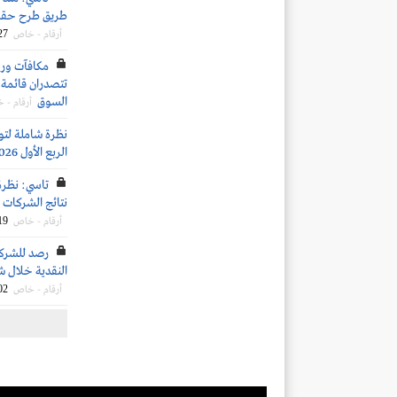
طريق طرح حقوق الأولوية..
27
أرقام - خاص
تتصدران قائمة ا
السوق
أرقام - 
نظرة شاملة لتو
الربع الأول 2026
تاسي: نظرة
نتائج الشركات ال
19
أرقام - خاص
رصد للشركات
النقدية خلال شهر مارس 2026 بناءً ع
02
أرقام - خاص