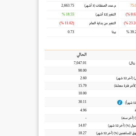
2,663.75
75.
م.عدد الصفقات
(3 أشهر)
18.55 %
التغير
(12 أشهر)
(11.02 %)
التغير من بداية العام
0.73
39.2
بيتا
الحالي
7,047.01
ريال
)
90.00
2.60
) (آخر 12 شهر)
15.79
(لأخر فترة معلنة)
10.00
30.11
4.96
-
 (أخر سنه)
14.87
أصول
(%) (أخر 12 شهر)
18.27
ق المساهمين
(%) (أخر 12 شهر)