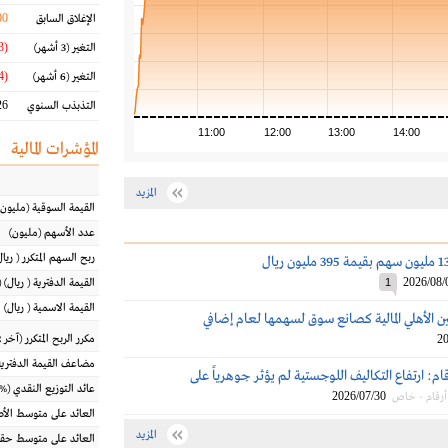
00
الإغلاق السابق
(0.63 %)
التغير
(3 أشهر)
(23.24 %)
التغير
(6 أشهر)
6 %
التذبذب السنوي
11:00
12:00
13:00
14:00
المؤشرات المالية
المزيد
القيمة السوقية
(مليون
عدد الأسهم
(مليون)
ربح السهم المتكرر
(
ريال
2026/08/
1
القيمة الدفترية
(
ريال
) 
القيمة الاسمية
(
ريال
)
ين الأهلي المالية كصانع سوق لسهمها لعام إضافي
20
مكرر الربح المتكرر (آخر 12 شهراً)
مضاعف القيمة الدفترية
قام: ارتفاع التكاليف اللوجستية لم يؤثر جوهرياً على
عائد التوزيع النقدي
(%)
2026/07/30
أرقام - خاص
العائد على متوسط ال
المزيد
العائد على متوسط حقو