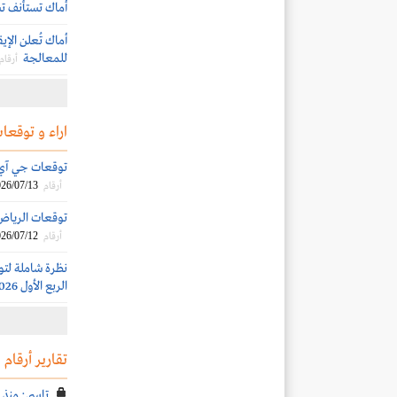
أماك تستأنف ت
أماك تُعلن الإي
للمعالجة
أرقام
اراء و توقعات
توقعات جي آي بي 
26/07/13
أرقام
توقعات الرياض الم
26/07/12
أرقام
نظرة شاملة لتو
الربع الأول 2026
تقارير أرقام