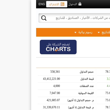
الدخول
الاشتراك
ENG
لمشاريع
رسوم بيانية
تصفح الشركة على
558,561
78.
حجم التداول
43,412,221.00
3.
قيمة التداول
4,000
4.
عدد الصفقات
7,047.00
75.
القيمة السوقية
421,685.07
75.
م. حجم التداول
(3 أشهر)
31,339,670.11
78.
م. قيمة التداول
(3 أشهر)