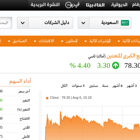
السعودية
يانات المالية
المؤشرات المالية
المحللون
الاكتتابات
الصناديق
ا
 الكبرى للتعدين
(أماك)
تاسي
4.40 %
3.30
78.3
أداء السهم
3 أشهر
6 أشهر
سنة
سنتين
5 سنوات
الكل
30
آخر سعر
Close : 78.30 | Aug 6, 15:18
30
التغير
40
التغير
(%)
60
الافتتاح
05
الأدنى
75
الأعلى