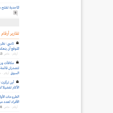
الماجدية تفتتح 
9
تقارير أرقام
تاسي: نظرة
المتوقع أن ينعكس 
13
أرقام - خاص
تتصدران قائمة ا
السوق
أرقام - 
أين تركّزت 
الأكثر تفضيلاً ل
الطروحات الأو
الأفراد لعدد من
31
أرقام - خاص