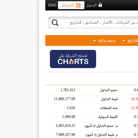
الدخول
الاشتراك
ENG
لمشاريع
رسوم بيانية
تصفح الشركة على
1,781,412
6.
حجم التداول
11,800,177.00
قيمة التداول
1,626
عدد الصفقات
1,980.00
6.
القيمة السوقية
1,065,616.25
6.
م. حجم التداول
(3 أشهر)
7,689,327.80
6.
م. قيمة التداول
(3 أشهر)