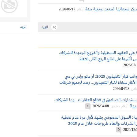
مركز مبيعاتها الجديد بمدينة جدة
2026/06/17
أرقام
المزيد
المزيد
 على العقود التشغيلية والفروع الجديدة للشركات
تأثيرها على نتائج الربع الثاني 2026
2026/07/
مكافآت ورواتب كبار التنفيذيين 2025: أرامكو وإس تي سي
لأكثر سخاءً لكبار التنفيذيين.. رصد لجميع شركات
2026/04/28
خاص
استثمارات الصناديق في قطاع العقارات.. وما الشركات
ديها؟
2026/04/08
أرقام - خاص
1
لية: السوق السعودي يشهد لأول مرة عدم تغطية
 الشركات وإلغاء طروحات خلال عام 2025
2025/12/
9