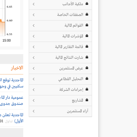
ملكية الأجانب
6.65
الصفقات الخاصة
6.60
القوائم المالية
6.55
المؤشرات المالية
15:00
قائمة التقارير المالية
شارت النتائج المالية
الاخبار
عرض المستثمرين
التحليل القطاعي
سكنيين في وجه
إجراءات الشركة
عمومية دار الما
المشاريع
صندوق جدوى ال
آراء المستثمرين
الماجدية تعلن ع
الأول)
/01
تداول