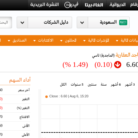
السعودية
يانات المالية
المؤشرات المالية
المحللون
الاكتتابات
الصناديق
ا
جد العقارية
(الماجدية)
تاسي
(1.49 %)
(0.10)
6.6
أداء السهم
3 أشهر
6 أشهر
سنة
سنتين
5 سنوات
الكل
60
آخر سعر
Close : 6.60 | Aug 6, 15:20
(0.10)
التغير
(1.49)
التغير
(%)
70
الافتتاح
59
الأدنى
70
الأعلى