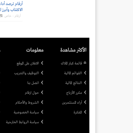
أرقام ترصد أدا
الاكتتاب وأبرز ال
21
أرقام - خاص
الأكثر مشاهدة
معلومات
ر
قائمة كبار الملاك
الاعلان على الموقع
القوائم المالية
التوظيف والتدريب
النتائج المالية
اتصل بنا
مكرر الأرباح
حول ارقام
آراء المستثمرين
الشروط والأحكام
المفكرة
سياسة الخصوصية
سياسة الروابط الخارجية