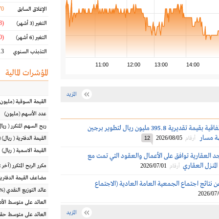
70
الإغلاق السابق
(14.73 %)
التغير
(3 أشهر)
(33.40 %)
التغير
(6 أشهر)
3 %
التذبذب السنوي
11:00
12:00
13:00
14:00
المؤشرات المالية
المزيد
القيمة السوقية
(مليون
عدد الأسهم
(مليون)
ربح السهم المتكرر
(
ريال
الماجدية توقع اتفاقية بقيمة تقديرية 395.8 مليون ريال لتطوير برجين
ة مسار
2026/08/05
أرقام
12
القيمة الدفترية
(
ريال
) 
القيمة الاسمية
(
ريال
)
جد العقارية توافق على الأعمال والعقود التي تمت مع
منزل العقاري
2026/07/01
مكرر الربح المتكرر (آخر 12 شهراً)
أرقام
مضاعف القيمة الدفترية
ن نتائج اجتماع الجمعية العامة العادية (الاجتماع
عائد التوزيع النقدي
(%)
2026/07
العائد على متوسط ال
المزيد
العائد على متوسط حقو