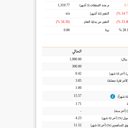
1,319.77
6.
م.عدد الصفقات
(3 أشهر)
n/a
التغير
(12 أشهر)
(34.26 %)
التغير من بداية العام
0.80
28.1
بيتا
الحالي
1,980.00
ريال
)
300.00
0.42
) (آخر 12 شهر)
3.85
(لأخر فترة معلنة)
1.00
15.57
1.71
-
 (أخر سنه)
4.23
أصول
(%) (أخر 12 شهر)
11.52
ق المساهمين
(%) (أخر 12 شهر)