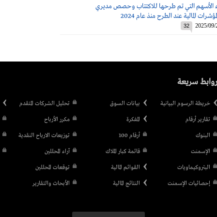
ء الأسهم التي تم طرحها للاكتتاب وحصص مديري
مؤشرات المالية عند الطرح منذ عام 2024
2025/09/
32
وابط سريعة
خريطة الرسوم البيانية
بيانات السوق
تحليل الشركات المتقدم
تقارير أرقام
المفكرة
مكرر الأرباح
البنوك
أرقام 100
توزيعات الارباح النقدية
الإسمنت
قائمة كبار الملاك
آراء المحللين
البتروكيماويات
القوائم المالية
توقعات المحللين
إحصائيات الإسمنت
النتائج المالية
الأبحاث والتقارير