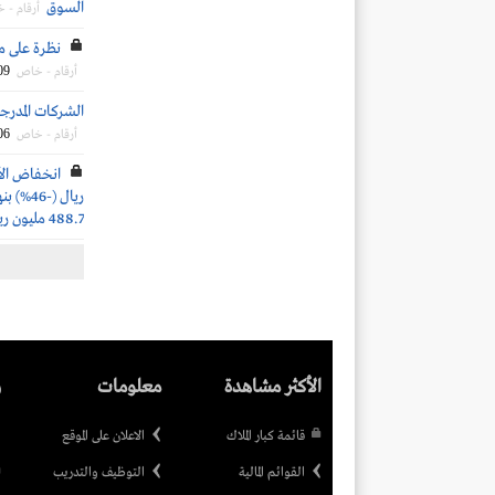
السوق
أرقام - 
نظرة على مكر
09
أرقام - خاص
الشركات المدرجة 
06
أرقام - خاص
488.7 مليون ريال (-60%)
الأكثر مشاهدة
معلومات
ر
قائمة كبار الملاك
الاعلان على الموقع
القوائم المالية
التوظيف والتدريب