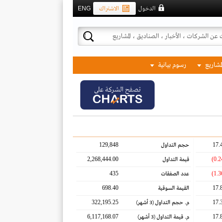
الدخول
الاشتراك
ENG
لمشاريع
رسوم بيانية
تصفح الشركة على
129,848
17.
حجم التداول
2,268,444.00
قيمة التداول
435
عدد الصفقات
698.40
17.
القيمة السوقية
322,195.25
17.
م. حجم التداول
(3 أشهر)
6,117,168.07
17.
م. قيمة التداول
(3 أشهر)