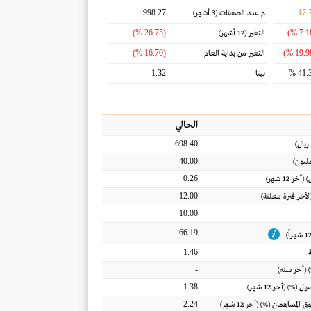
998.27
17.
م.عدد الصفقات
(3 أشهر)
(26.75 %)
التغير
(12 أشهر)
(16.70 %)
التغير من بداية العام
1.32
41.3
بيتا
الحالي
698.40
ريال
)
40.00
ليون)
0.26
) (آخر 12 شهر)
12.00
(لأخر فترة معلنة)
10.00
66.19
1.46
-
 (أخر سنه)
1.38
اصول
(%) (أخر 12 شهر)
2.24
ق المساهمين
(%) (أخر 12 شهر)