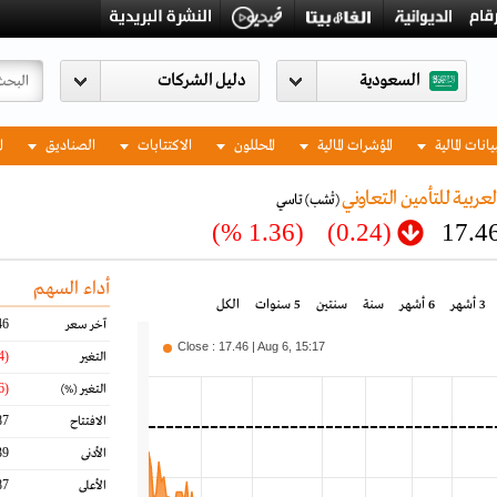
السعودية
يانات المالية
المؤشرات المالية
المحللون
الاكتتابات
الصناديق
ا
عربية للتأمين التعاوني
(تْشب)
تاسي
(1.36 %)
(0.24)
17.4
أداء السهم
3 أشهر
6 أشهر
سنة
سنتين
5 سنوات
الكل
46
آخر سعر
Close : 17.46 | Aug 6, 15:17
(0.24)
التغير
(1.36)
التغير
(%)
87
الافتتاح
39
الأدنى
87
الأعلى