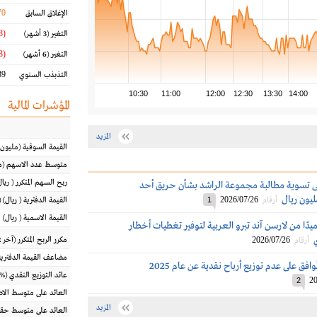
70
الإغلاق السابق
(7.18 %)
التغير
(3 أشهر)
(19.98 %)
التغير
(6 أشهر)
9 %
التذبذب السنوي
10:30
11:00
12:00
12:30
13:30
14:00
المؤشرات المالية
المزيد
القيمة السوقية
(مليون
متوسط عدد الاسهم
(م
ربح السهم المتكرر
(
ريال
ى تسوية مطالبة مجموعة الراشد بشأن حريق أحد
2026/07/26
أرقام
1
القيمة الدفترية
(
ريال
) 
القيمة الاسمية
(
ريال
)
دًا من لارسن آند تبرو العربية لتوفير تغطيات أخطار
2026/07/26
مكرر الربح المتكرر (آخر 12 شهراً)
أرقام
مضاعف القيمة الدفترية
فق على عدم توزيع أرباح نقدية عن عام 2025
عائد التوزيع النقدي
(%)
20
2
العائد على متوسط ال
المزيد
العائد على متوسط حقو