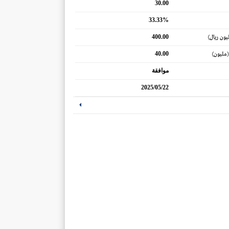
30.00
33.33%
400.00
يون ريال)
40.00
(مليون)
موافقة
2025/05/22