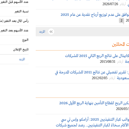
عدد الأسهم قبل التغير
2026/07/26
أرقام
نسبة التغير
فق على عدم توزيع أرباح نقدية عن عام 2025
20
2
رأس المال بعد التغير
(مل
عدد الأسهم بعد التغير
المزيد
النوع
 المحللين
تاريخ الإعلان
تعليق الجزيرة كابيتال على نتائج الربع الثاني 2015 للشركات
المزيد
ة‎
2015/08/31
أرقام
البلاد للإستثمار: تقرير تفصيلي عن نتائج 2011 للشركات المدرجة في
لسعودية
2012/02/05
أرقام
ر الربح لقطاع التأمين بنهاية الربع الأول 2026
2026/05/
مكافآت ورواتب كبار التنفيذيين 2025: أرامكو وإس تي سي
لأكثر سخاءً لكبار التنفيذيين.. رصد لجميع شركات