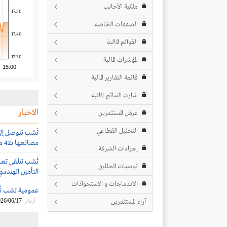
ملكية الأجانب
17.50
الصفقات الخاصة
17.40
القوائم المالية
17.30
المؤشرات المالية
15:00
قائمة التقارير المالية
شارت النتائج المالية
الاخبار
عرض المستثمرين
التحليل القطاعي
تُشب تتوصل إل
مصانعها بـ42 مليون ريال
إجراءات الشركة
تْشب تتلقى تعمي
توصيات المحللين
التأمين الهندسي
الاندماجات و الاستحواذات
عمومية تشب تُوا
26/06/17
آراء المستثمرين
أرقام