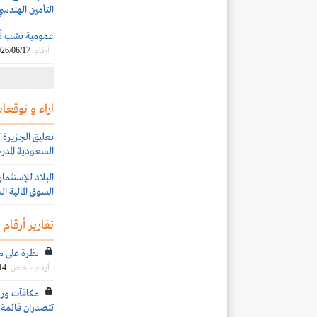
التأمين الهندسي
عمومية تشب تُوا
26/06/17
أرقام
اراء و توقعات
السعودية المدرج
السوق المالية ا
تقارير أرقام
نظرة على مكر
14
أرقام - خاص
تتصدران قائمة ا