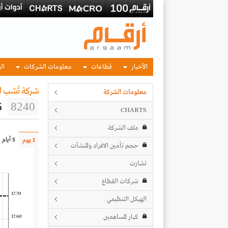
الأخبار
قطاعات
معلومات الشركات
الب
شركة تْشب ال
معلومات الشركة
6
8240
CHARTS
ملف الشركة
5 أيام
1 يوم
حجم تأمين الافراد والمنشآت
تشارت
شركات القطاع
17.70
الهيكل التنظيمي
كبار المساهمين
17.60