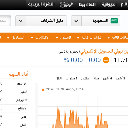
السعودية
يانات المالية
المؤشرات المالية
المحللون
الاكتتابات
الصناديق
ا
 بيوتي للتسويق الإلكتروني
(نايس ون)
تاسي
0.00 %
0.00
11.7
أداء السهم
3 أشهر
6 أشهر
سنة
سنتين
5 سنوات
الكل
70
آخر سعر
Close : 11.70 | Aug 5, 15:14
00
التغير
00
التغير
(%)
75
الافتتاح
67
الأدنى
80
الأعلى