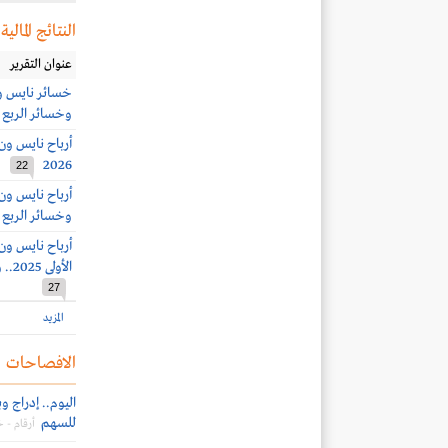
النتائج المالية
عنوان التقرير
وخسائر الربع الثاني 19.9 
2026
22
وخسائر الربع الرابع 25.8 
الأولى 2025.. وأرباح الربع الثالث 5.9 مليون ريال (-77%)
27
المزيد
الافصاحات
للسهم
أرقام -