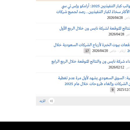
مكافآت ورواتب كبار التنفيذيين 2025: أرامكو وإس تي سي
لأكثر سخاءً لكبار التنفيذيين.. رصد لجميع شركات
2026/04/28
خاص
نتائج المتوقعة لشركة نايس ون خلال الربع الأول
2026/04/28
اص
قعات بيوت الخبرة لأرباح الشركات السعودية خلال
2026/04/20
أرقام - خاص
17
اء شركة نايس ون والنتائج المتوقعة خلال الربع الرابع
2026/02/12
اص
لية: السوق السعودي يشهد لأول مرة عدم تغطية
 الشركات وإلغاء طروحات خلال عام 2025
2025/12/
9
المزيد