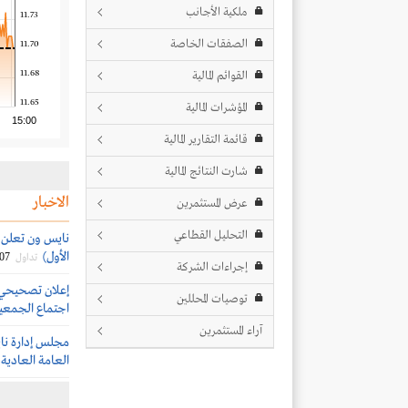
ملكية الأجانب
11.73
الصفقات الخاصة
11.70
11.68
القوائم المالية
11.65
المؤشرات المالية
15:00
قائمة التقارير المالية
شارت النتائج المالية
الاخبار
عرض المستثمرين
التحليل القطاعي
نايس ون تعلن ع
الأول)
/07
تداول
إجراءات الشركة
إعلان تصحيحي
توصيات المحللين
اجتماع الجمعية 
آراء المستثمرين
مجلس إدارة نا
العامة العادية (