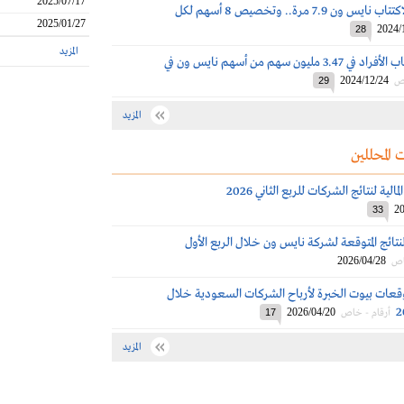
2025/07/17
تغطية الأفراد لاكتتاب نايس ون 7.9 مرة.. وتخصيص 8 أسهم لكل
2025/01/27
2024/
28
المزيد
اليوم.. بدء اكتتاب الأفراد في 3.47 مليون سهم من أسهم نايس ون في
2024/12/24
اص
29
المزيد
 المحللين
الية لنتائج الشركات للربع الثاني 2026
20
33
نتائج المتوقعة لشركة نايس ون خلال الربع الأول
2026/04/28
اص
قعات بيوت الخبرة لأرباح الشركات السعودية خلال
2026/04/20
أرقام - خاص
17
المزيد