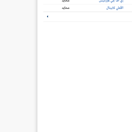
إي اف چي هيرميس
محايد
الأهلي كابيتال
محايد