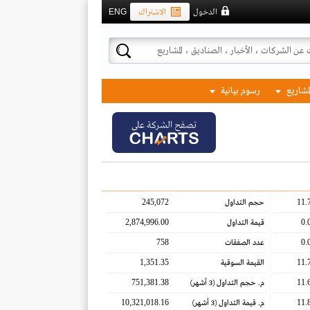
الدخول
الاشتراك
ENG
لمشاريع
رسوم بيانية
تصفح الشركة على
245,072
11.
حجم التداول
2,874,996.00
0.
قيمة التداول
758
0.
عدد الصفقات
1,351.35
11.
القيمة السوقية
751,381.38
11.
م. حجم التداول
(3 أشهر)
10,321,018.16
11.
م. قيمة التداول
(3 أشهر)