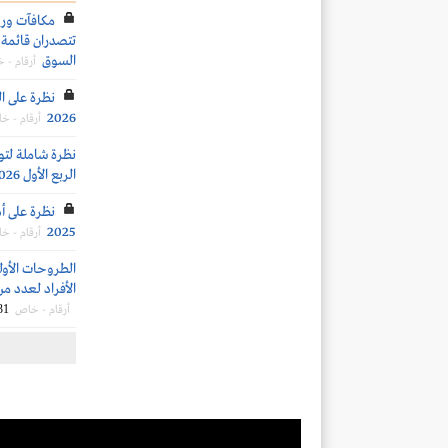
تتصدران قائمة ا
السوق
أرقام - 
نظرة على ال
2026
أرقام - خ
نظرة شاملة لتو
الربع الأول 2026
نظرة على أد
2025
أرقام - خ
الطروحات الأو
الأفراد لعدد من
31
أرقام - خاص