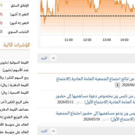
70
الإغلاق السابق
(14.03 %)
التغير
(3 أشهر)
(26.88 %)
التغير
(6 أشهر)
3 %
التذبذب السنوي
11:00
12:00
13:00
14:00
المؤشرات المالية
المزيد
القيمة السوقية
(مليون
عدد الأسهم
(مليون)
ربح السهم المتكرر
(
ريال
ن نتائج اجتماع الجمعية العامة العادية (الاجتماع
2026/06
1
القيمة الدفترية
(
ريال
) 
القيمة الاسمية
(
ريال
)
 من نايس ون بخصوص دعوة مساهميها إلى حضور
العامة العادية (الاجتماع الأول)
2026/05/11
مكرر الربح المتكرر (آخر 12 شهراً)
تداول
مضاعف القيمة الدفترية
يس ون يدعو مساهميها إلى حضور اجتماع الجمعية
عائد التوزيع النقدي
(%)
الاجتماع الأول)
2026/05/10
تداول
العائد على متوسط ال
المزيد
العائد على متوسط حقو