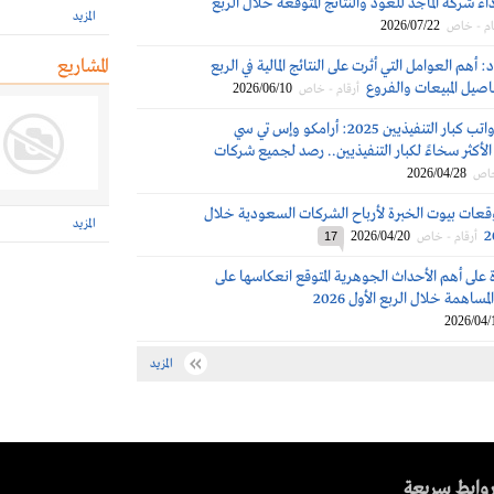
اء شركة الماجد للعود والنتائج المتوقعة خلال الربع
المزيد
2026/07/22
ام - خاص
المشاريع
: أهم العوامل التي أثرت على النتائج المالية في الربع
فاصيل المبيعات والفروع
2026/06/10
أرقام - خاص
مكافآت ورواتب كبار التنفيذيين 2025: أرامكو وإس تي سي
لأكثر سخاءً لكبار التنفيذيين.. رصد لجميع شركات
2026/04/28
خاص
قعات بيوت الخبرة لأرباح الشركات السعودية خلال
المزيد
2026/04/20
أرقام - خاص
17
 على أهم الأحداث الجوهرية المتوقع انعكاسها على
مساهمة خلال الربع الأول 2026
2026/04/
المزيد
وابط سريعة