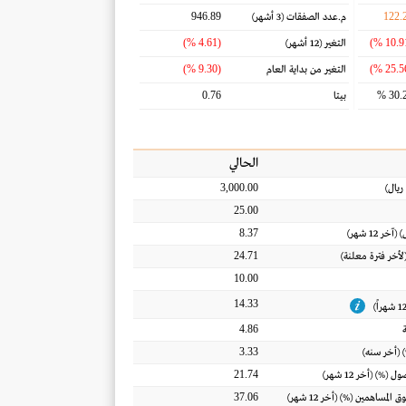
946.89
122.
م.عدد الصفقات
(3 أشهر)
(4.61 %)
التغير
(12 أشهر)
(9.30 %)
التغير من بداية العام
0.76
30.2
بيتا
الحالي
3,000.00
ريال
)
25.00
8.37
) (آخر 12 شهر)
24.71
(لأخر فترة معلنة)
10.00
14.33
4.86
3.33
 (أخر سنه)
21.74
أصول
(%) (أخر 12 شهر)
37.06
ق المساهمين
(%) (أخر 12 شهر)