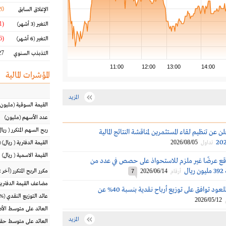
20
الإغلاق السابق
(10.91 %)
التغير
(3 أشهر)
(25.56 %)
التغير
(6 أشهر)
7 %
التذبذب السنوي
11:00
12:00
13:00
14:00
المؤشرات المالية
المزيد
القيمة السوقية
(مليون
عدد الأسهم
(مليون)
ربح السهم المتكرر
(
ريال
ن عن تنظيم لقاء المستثمرين لمناقشة النتائج المالية
2026/08/05
تداول
القيمة الدفترية
(
ريال
) 
القيمة الاسمية
(
ريال
)
وقع عرضًا غير ملزم للاستحواذ على حصص في عدد من
ل
2026/06/14
مكرر الربح المتكرر (آخر 12 شهراً)
أرقام
7
مضاعف القيمة الدفترية
عمومية الماجد للعود توافق على توزيع أرباح نقدية بنسبة 40% عن
عائد التوزيع النقدي
(%)
2026/05/12
العائد على متوسط ال
المزيد
العائد على متوسط حقو