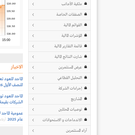
ملكية الأجانب
120.00
119.50
الصفقات الخاصة
119.00
القوائم المالية
118.50
118.00
المؤشرات المالية
15:00
قائمة التقارير المالية
شارت النتائج المالية
الاخبار
عرض المستثمرين
التحليل القطاعي
الماجد للعود تعل
للنصف الأول 2026
إجراءات الشركة
الماجد للعود ت
المشاريع
الشركات بقيمة 392 مليون ريا
توصيات المحللين
عام 2025
الاندماجات و الاستحواذات
أرقام
آراء المستثمرين