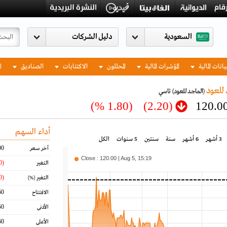
السعودية
يانات المالية
المؤشرات المالية
المحللون
الاكتتابات
الصناديق
ا
للعود
(الماجد للعود)
تاسي
(1.80 %)
(2.20)
120.0
أداء السهم
3 أشهر
6 أشهر
سنة
سنتين
5 سنوات
الكل
00
آخر سعر
Close : 120.00 | Aug 5, 15:19
(2.20)
التغير
(1.80)
التغير
(%)
60
الافتتاح
50
الأدنى
60
الأعلى