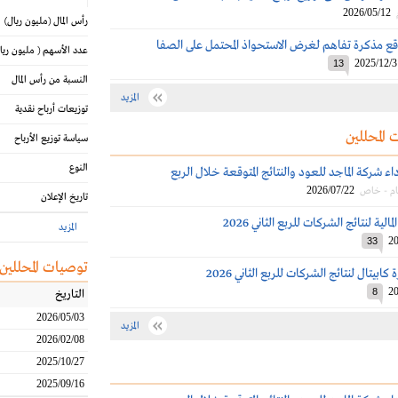
2026/05/12
رأس المال
(مليون ريال)
وقع مذكرة تفاهم لغرض الاستحواذ المحتمل على الصفا
عدد الأسهم
( مليون ريا
2025/12/3
13
النسبة من رأس المال
المزيد
توزيعات أرباح نقدية
 المحللين
سياسة توزيع الأرباح
النوع
اء شركة الماجد للعود والنتائج المتوقعة خلال الربع
2026/07/22
ام - خاص
تاريخ الإعلان
الية لنتائج الشركات للربع الثاني 2026
المزيد
20
33
توصيات المحللين
ابيتال لنتائج الشركات للربع الثاني 2026
20
8
التاريخ
2026/05/03
المزيد
2026/02/08
2025/10/27
2025/09/16