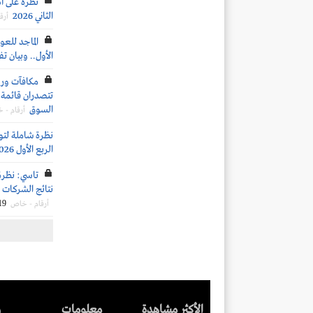
نظرة على أد
الثاني 2026
أرق
الماجد للعود
الأول.. وبيان ت
تتصدران قائمة ا
السوق
أرقام - 
نظرة شاملة لتو
الربع الأول 2026
تاسي: نظرة
نتائج الشركات ال
19
أرقام - خاص
الأكثر مشاهدة
معلومات
ر