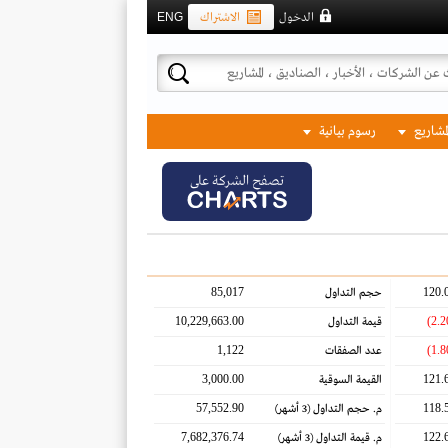
الدخول
الاشتراك
ENG
لمشاريع
رسوم بيانية
تصفح الشركة على
85,017
120.
حجم التداول
10,229,663.00
قيمة التداول
1,122
عدد الصفقات
3,000.00
121.
القيمة السوقية
57,552.90
118.
م. حجم التداول
(3 أشهر)
7,682,376.74
122.
م. قيمة التداول
(3 أشهر)