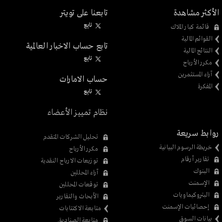
الأكثر مشاهدة
تابعنا على تويتر
تابِع
قائمة كبار الملاك
القوائم المالية
تابع حساب الاخبار العالمية
النتائج المالية
تابِع
مكرر الأرباح
آراء المستثمرين
حساب الامارات
المفكرة
تابِع
نظام تمييز الأعضاء
روابط سريعة
تحليل الشركات المتقدم
خريطة الرسوم البيانية
مكرر الأرباح
تقارير أرقام
توزيعات الارباح النقدية
البنوك
آراء المحللين
الإسمنت
توقعات المحللين
البتروكيماويات
الأبحاث والتقارير
إحصائيات الإسمنت
متابعة الاكتتابات
بيانات السوق
متابعة الصناديق