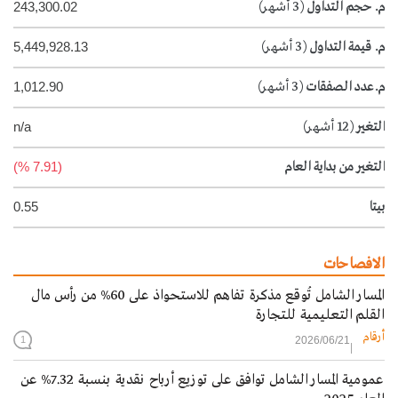
م. حجم التداول
(3 أشهر)
243,300.02
م. قيمة التداول
(3 أشهر)
5,449,928.13
م.عدد الصفقات
(3 أشهر)
1,012.90
التغير
(12 أشهر)
n/a
التغير من بداية العام
(7.91 %)
بيتا
0.55
الافصاحات
المسار الشامل تُوقع مذكرة تفاهم للاستحواذ على 60% من رأس مال
القلم التعليمية للتجارة
أرقام
2026/06/21
1
عمومية المسار الشامل توافق على توزيع أرباح نقدية بنسبة 7.32% عن