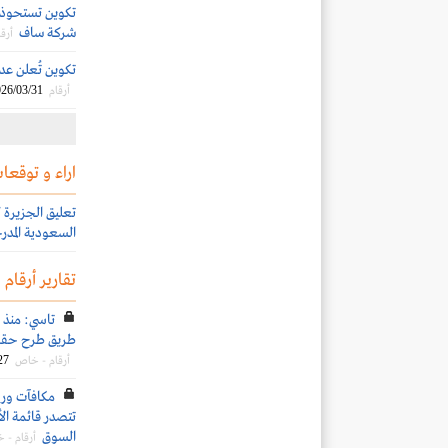
شركة ساف
أرقا
تكوين تُعلن عدم 
26/03/31
أرقام
اراء و توقعات
السعودية المدرج
تقارير أرقام
طريق طرح حقوق الأولوية..
27
أرقام - خاص
تتصدر قائمة الأ
السوق
أرقام - 