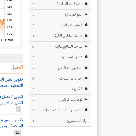
4.88
الصفقات الخاصة
4.85
4.83
القوائم المالية
4.80
المؤشرات المالية
4.78
4.75
قائمة التقارير المالية
0
15:00
شارت النتائج المالية
عرض المستثمرين
الاخبار
التحليل القطاعي
إجراءات الشركة
تكوين تعيّـن البل
للتغطية لخفض و
المشاريع
تكوين تحصل عل
توصيات المحللين
الشريك الصيني البالغة 70% 
3
الاندماجات و الاستحواذات
آراء المستثمرين
المتراكمة.. وم
12