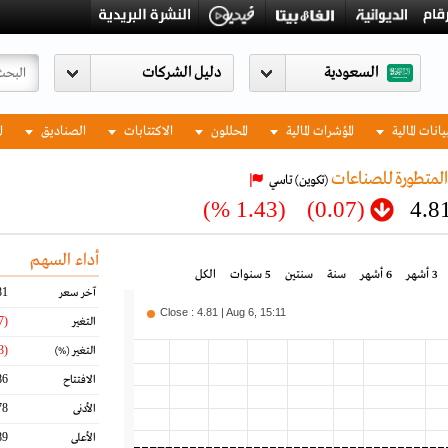
السعودية
يانات المالية
المؤشرات المالية
المحللون
الاكتتابات
الصناديق
ا
لمتطورة للصناعات
(تكوين)
تاسي
(1.43 %)
(0.07)
4.8
أداء السهم
3 أشهر
6 أشهر
سنة
سنتين
5 سنوات
الكل
81
آخر سعر
Close : 4.81 | Aug 6, 15:11
(0.07)
التغير
(1.43)
التغير
(%)
86
الافتتاح
78
الأدنى
89
الأعلى