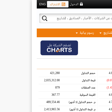
الدخول
الاشتراك
ENG
لمشاريع
رسوم بيانية
تصفح الشركة على
421,280
4.
حجم التداول
2,035,312.00
قيمة التداول
879
عدد الصفقات
367.77
4.
القيمة السوقية
489,554.46
4.
م. حجم التداول
(3 أشهر)
2,413,965.56
4.
م. قيمة التداول
(3 أشهر)