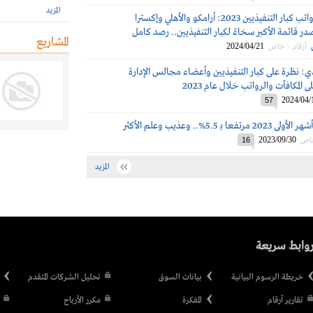
المزيد
مكافآت ورواتب كبار التنفيذيين 2023: أرامكو والأهلي وإكسترا
 قائمة الأكبر سخاءً لكبار التنفيذيين.. رصد كامل
المشاريع
2024/04/21
أرقام - خاص
 نظرة على كبار التنفيذيين وأعضاء مجالس الإدارة
ى المكافآت والرواتب خلال عام 2023
2024/04/
57
تاسي ينهي الـ 9 أشهر الأولى 2023 مرتفعا بـ 5.5%.. وعذيب وعلم الأكثر
2023/09/30
خاص
16
المزيد
وابط سريعة
خريطة الرسوم البيانية
بيانات السوق
تحليل الشركات المتقدم
تقارير أرقام
المفكرة
مكرر الأرباح