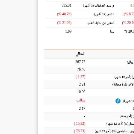
835.31
4.
م.عدد الصفقات
(3 أشهر)
(40.76 %)
التغير
(12 أشهر)
(21.02 %)
التغير من بداية العام
1.09
29.6
بيتا
الحالي
367.77
ريال
)
76.46
(1.37 )
) (آخر 12 شهر)
2.21
(لأخر فترة معلنة)
10.00
سالب
2.17
-
 (أخر سنه)
(16.82 )
أصول
(%) (أخر 12 شهر)
(76.73 )
ق المساهمين
(%) (أخر 12 شهر)