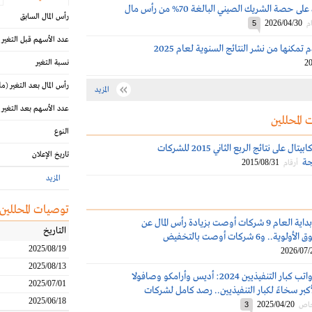
تكوين تستحوذ على حصة الشريك الصيني البالغة 70% من رأس مال
رأس المال السابق
2026/04/30
م
5
عدد الأسهم قبل التغير
تمكنها من نشر النتائج السنوية لعام 2025
20
نسبة التغير
رأس المال بعد التغير
(مل
المزيد
عدد الأسهم بعد التغير
 المحللين
النوع
تعليق الجزيرة كابيتال على نتائج الربع الثاني 2015 للشركات
تاريخ الإعلان
ة‎
2015/08/31
أرقام
المزيد
توصيات المحللين
تاسي: منذ بداية العام 9 شركات أوصت بزيادة رأس المال عن
التاريخ
 و6 شركات أوصت بالتخفيض
2025/08/19
2026/07/
2025/08/13
مكافآت ورواتب كبار التنفيذيين 2024: أديس وأرامكو وصافولا
2025/07/01
كبر سخاءً لكبار التنفيذيين.. رصد كامل لشركات
2025/06/18
2025/04/20
خاص
3