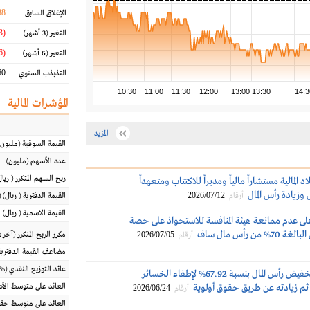
88
الإغلاق السابق
(8.73 %)
التغير
(3 أشهر)
(20.76 %)
التغير
(6 أشهر)
0 %
التذبذب السنوي
10:30
11:00
11:30
12:00
13:00
13:30
14:3
المؤشرات المالية
المزيد
القيمة السوقية
(مليون
عدد الأسهم
(مليون)
ربح السهم المتكرر
(
ريال
اد المالية مستشاراً مالياً ومديراً للاكتتاب ومتعهداً
زيادة رأس المال
2026/07/12
أرقام
القيمة الدفترية
(
ريال
) 
القيمة الاسمية
(
ريال
)
ى عدم ممانعة هيئة المنافسة للاستحواذ على حصة
من رأس مال ساف
2026/07/05
مكرر الربح المتكرر (آخر 12 شهراً)
أرقام
مضاعف القيمة الدفترية
عائد التوزيع النقدي
(%)
تكوين توصي بتخفيض رأس المال بنسبة 67.92% لإطفاء الخسائر
ن ثم زيادته عن طريق حقوق أولوية
العائد على متوسط ال
2026/06/24
أرقام
العائد على متوسط حقو