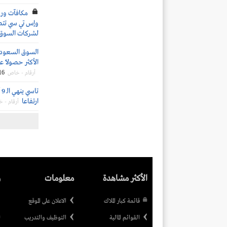
وإس تي سي تتصدر
لشركات السوق
السوق السعودي:
الأكثر حصولًا عل
16
أرقام - خاص
ارتفاعا
أرقام - 
الأكثر مشاهدة
معلومات
ر
قائمة كبار الملاك
الاعلان على الموقع
القوائم المالية
التوظيف والتدريب