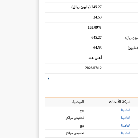
245.27 (مليون ريال)
24.53
163.09%
645.27
يون ريال)
64.53
(مليون)
أعلن عنه
2026/07/12
شركة الأبحاث
التوصية
الفامينا
بيع
الفامينا
تخفيض مراكز
الفامينا
بيع
الفامينا
تخفيض مراكز