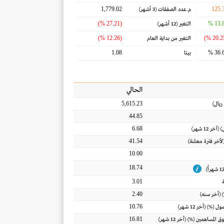
1,779.02
125.
م.عدد الصفقات
(3 أشهر)
(27.21 %)
13.8
التغير
(12 أشهر)
(12.26 %)
التغير من بداية العام
1.08
36.6
بيتا
الحالي
5,615.23
ريال
)
44.85
6.68
) (آخر 12 شهر)
41.54
(لأخر فترة معلنة)
10.00
18.74
3.01
2.40
 (أخر سنه)
10.76
أصول
(%) (أخر 12 شهر)
16.81
ق المساهمين
(%) (أخر 12 شهر)