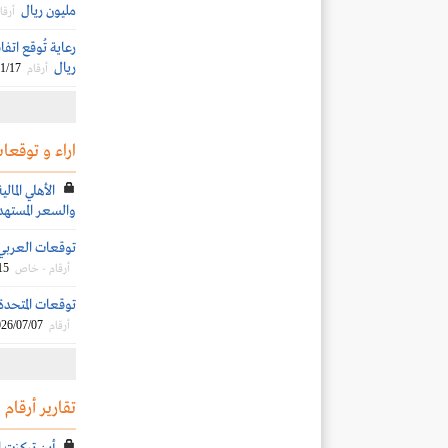
مليون ريال
أرقا
ريال
1/17
أرقام
اراء و توقعات
الأهلي الما
والسعر المسته
توقعات العربي الم
15
أرقام - خاص
توقعات المتحدة لل
26/07/07
أرقام
تقارير أرقام