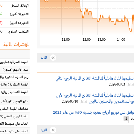
30
الإغلاق السابق
2 %
التغير
(3 أشهر)
(20.25 %)
التغير
(6 أشهر)
0 %
التذبذب السنوي
11:00
12:00
13:00
14:00
المؤشرات المالية
المزيد
القيمة السوقية
(مليون
عدد الأسهم
(مليون)
ربح السهم المتكرر
(
ريال
يمها لقاءً هاتفياً لمناقشة النتائج المالية للربع الثاني
2026/08/03
تداول
القيمة الدفترية
(
ريال
) 
القيمة الاسمية
(
ريال
)
يمها لقاءً هاتفياً لمناقشة النتائج المالية للربع الأول
2026/05/10
مكرر الربح المتكرر (آخر 12 شهراً)
تداول
مضاعف القيمة الدفترية
على توزيع أرباح نقدية بنسبة 30% عن عام 2025
عائد التوزيع النقدي
(%)
20
1
العائد على متوسط ال
المزيد
العائد على متوسط حقو