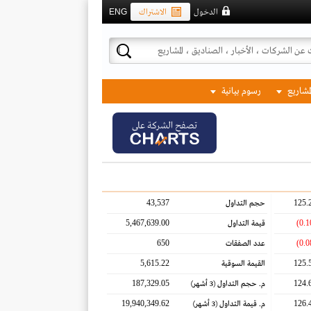
الدخول
الاشتراك
ENG
لمشاريع
رسوم بيانية
تصفح الشركة على
43,537
125.
حجم التداول
5,467,639.00
قيمة التداول
650
عدد الصفقات
5,615.22
125.
القيمة السوقية
187,329.05
124.
م. حجم التداول
(3 أشهر)
19,940,349.62
126.
م. قيمة التداول
(3 أشهر)