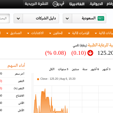
السعودية
يانات المالية
المؤشرات المالية
المحللون
الاكتتابات
الصناديق
ا
ة للرعاية الطبية
(رعاية)
تاسي
(0.08 %)
(0.10)
125.2
أداء السهم
3 أشهر
6 أشهر
سنة
سنتين
5 سنوات
الكل
20
آخر سعر
Close : 125.20 | Aug 6, 15:20
(0.10)
التغير
(0.08)
التغير
(%)
50
الافتتاح
60
الأدنى
40
الأعلى