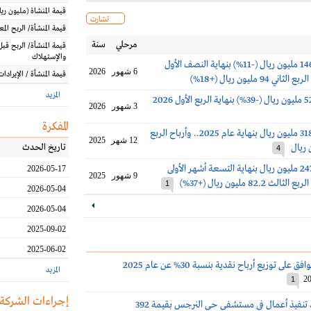
قيمة المنشاة
(مليون
ريا
تشارت
قيمة المنشأة/ الربح الم
مرحلي
سنة
قيمة المنشأة/ الربح قبل
والإستهلاك
أرباح رعاية 146.4 مليون ريال (-11%) بنهاية النصف الأول
6 شهور
2026
قيمة المنشأة / الإيرادات
المزيد
3 شهور
2026
المفكرة
أرباح رعاية 318.5 مليون ريال بنهاية عام 2025.. وأرباح الربع
12 شهر
2025
تاريخ الحدث
4
أرباح رعاية 247.5 مليون ريال بنهاية التسعة أشهر الأولى
2026-05-17
9 شهور
2025
1
2026-05-04
2026-05-04
2025-09-02
2025-06-02
على توزيع أرباح نقدية بنسبة 30% عن عام 2025
المزيد
20
1
إجراءات الشركة
رعاية توقع عقد تنفيذ أعمال في مستشفى حي النرجس بقيمة 392