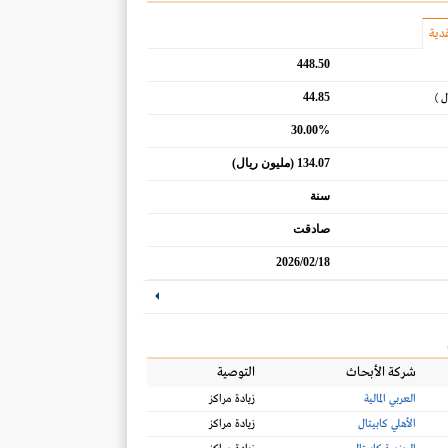
دية
448.50
44.85
ل )
30.00%
134.07 (مليون ريال)
سنة
صادقت
2026/02/18
شركة الأبحاث
التوصية
العربي المالية
زيادة مراكز
الأهلي كابيتال
زيادة مراكز