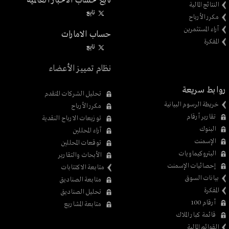
تابع حساب الاخبار العالمية
النتائج المالية
تابِع
مكرر الأرباح
آراء المستثمرين
حساب الامارات
المفكرة
تابِع
نظام تمييز الأعضاء
روابط سريعة
تحليل الشركات المتقدم
خريطة الرسوم البيانية
مكرر الأرباح
تقارير أرقام
توزيعات الارباح النقدية
البنوك
آراء المحللين
الإسمنت
توقعات المحللين
البتروكيماويات
الأبحاث والتقارير
إحصائيات الإسمنت
متابعة الاكتتابات
بيانات السوق
متابعة الصناديق
المفكرة
تحليل الصناديق
أرقام 100
متابعة المشاريع
قائمة كبار الملاك
القوائم المالية