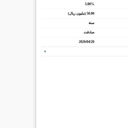
5.00%
50.00 (مليون ريال)
سنة
صادقت
2026/04/20