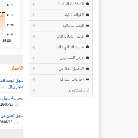
الصفقات الخاصة
14.73
القوائم المالية
14.70
14.68
المؤشرات المالية
14.65
قائمة التقارير المالية
15:00
شارت النتائج المالية
عرض المستثمرين
الاخبار
التحليل القطاعي
إجراءات الشركة
مليار ريال
أرقام
آراء المستثمرين
عمومية سهل توافق ع
26/06/23
أرقام
سهل تعلن عن نت
26/06/23
تداول