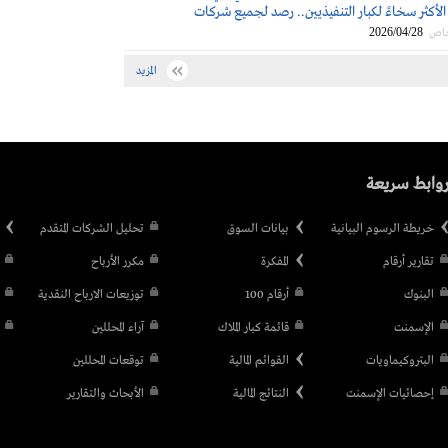
لأكثر سخاءً لكبار التنفيذيين.. رصد لجميع شركات
2026/04/28
خاص
المزيد
وابط سريعة
خريطة الرسوم البيانية
بيانات السوق
تحليل الشركات المتقدم
تقارير أرقام
المفكرة
مكرر الأرباح
البنوك
أرقام 100
توزيعات الارباح النقدية
الإسمنت
قائمة كبار الملاك
آراء المحللين
البتروكيماويات
القوائم المالية
توقعات المحللين
إحصائيات الإسمنت
النتائج المالية
الأبحاث والتقارير