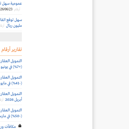
عمومية سهل توافق ع
26/06/23
أرقام
مليون ريال
أرقا
تقارير أرقام
(+7%) في يونيو 2026
(-41%) في مايو 2026
أبريل 2026
أرق
(-50%) في مارس 2026