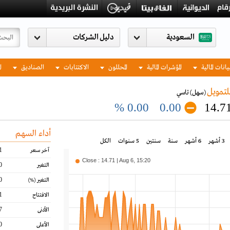
السعودية
يانات المالية
المؤشرات المالية
المحللون
الاكتتابات
الصناديق
ا
تمويل
(سهل)
تاسي
0.00 %
0.00
14.7
أداء السهم
3 أشهر
6 أشهر
سنة
سنتين
5 سنوات
الكل
1
آخر سعر
Close : 14.71 | Aug 6, 15:20
0
التغير
0
التغير
(%)
1
الافتتاح
7
الأدنى
0
الأعلى