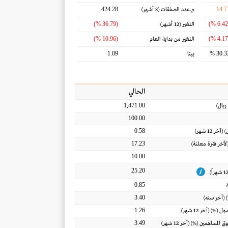
424.28
14.7
م.عدد الصفقات
(3 أشهر)
(36.79 %)
التغير
(12 أشهر)
(10.96 %)
التغير من بداية العام
1.09
30.32
بيتا
الحالي
1,471.00
ريال
)
100.00
0.58
) (آخر 12 شهر)
17.23
(لأخر فترة معلنة)
10.00
25.20
0.85
3.40
 (أخر سنه)
1.26
اصول
(%) (أخر 12 شهر)
3.49
ق المساهمين
(%) (أخر 12 شهر)