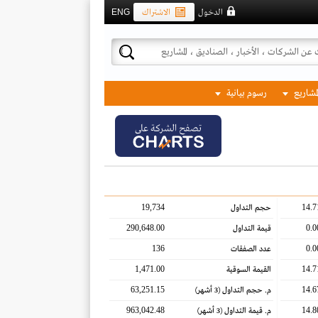
الدخول
الاشتراك
ENG
لمشاريع
رسوم بيانية
تصفح الشركة على
19,734
14.7
حجم التداول
290,648.00
0.0
قيمة التداول
136
0.0
عدد الصفقات
1,471.00
14.7
القيمة السوقية
63,251.15
14.6
م. حجم التداول
(3 أشهر)
963,042.48
14.8
م. قيمة التداول
(3 أشهر)