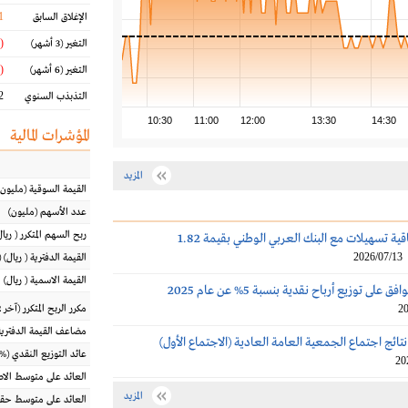
1
الإغلاق السابق
(6.42 %)
التغير
(3 أشهر)
(4.17 %)
التغير
(6 أشهر)
 %
التذبذب السنوي
10:30
11:00
12:00
13:30
14:30
المؤشرات المالية
المزيد
القيمة السوقية
(مليون
عدد الأسهم
(مليون)
ربح السهم المتكرر
(
ريال
سهل تجدد اتفاقية تسهيلات مع البنك العربي الوطني بقيمة 1.82
2026/07/13
القيمة الدفترية
(
ريال
) 
القيمة الاسمية
(
ريال
)
لى توزيع أرباح نقدية بنسبة 5% عن عام 2025
20
مكرر الربح المتكرر (آخر 12 شهراً)
مضاعف القيمة الدفترية
ائج اجتماع الجمعية العامة العادية (الاجتماع الأول)
عائد التوزيع النقدي
(%)
20
العائد على متوسط ال
المزيد
العائد على متوسط حقو