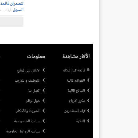
تتصدران قائمة ا
السوق
أرقام - 
الأكثر مشاهدة
معلومات
ر
قائمة كبار الملاك
الاعلان على الموقع
القوائم المالية
التوظيف والتدريب
النتائج المالية
اتصل بنا
مكرر الأرباح
حول ارقام
آراء المستثمرين
الشروط والأحكام
المفكرة
سياسة الخصوصية
سياسة الروابط الخارجية