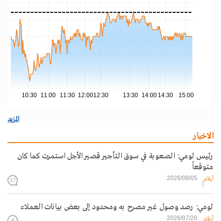
.20
.10
.00
.90
.80
10:30
11:00
11:30
12:00
12:30
13:30
14:00
14:30
15:00
المزيد
الاخبار
رئيس لومي: الصعوبة في سوق التأجير قصير الأجل استمرت كما كان
متوقعاً
2026/08/05
أرقام
17
لومي: رصد وصول غير مصرح به ومحدود إلى بعض بيانات العملاء
2026/07/20
أرقام
4