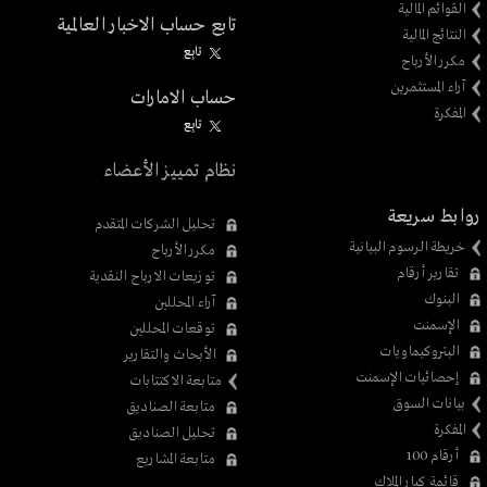
القوائم المالية
تابع حساب الاخبار العالمية
النتائج المالية
تابِع
مكرر الأرباح
آراء المستثمرين
حساب الامارات
المفكرة
تابِع
نظام تمييز الأعضاء
روابط سريعة
تحليل الشركات المتقدم
خريطة الرسوم البيانية
مكرر الأرباح
تقارير أرقام
توزيعات الارباح النقدية
البنوك
آراء المحللين
الإسمنت
توقعات المحللين
البتروكيماويات
الأبحاث والتقارير
إحصائيات الإسمنت
متابعة الاكتتابات
بيانات السوق
متابعة الصناديق
المفكرة
تحليل الصناديق
أرقام 100
متابعة المشاريع
قائمة كبار الملاك