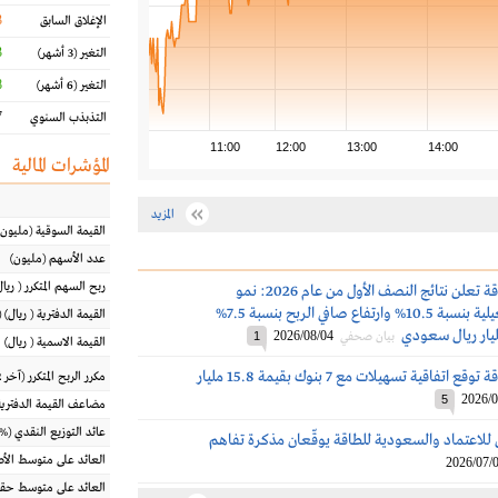
3
الإغلاق السابق
%
التغير
(3 أشهر)
%
التغير
(6 أشهر)
%
التذبذب السنوي
11:00
12:00
13:00
14:00
المؤشرات المالية
المزيد
القيمة السوقية
(مليون
عدد الأسهم
(مليون)
ربح السهم المتكرر
(
ريال
السعودية للطاقة تعلن نتائج النصف الأول من عام 2026: نمو
الإيرادات التشغيلية بنسبة 10.5% وارتفاع صافي الربح بنسبة 7.5%
القيمة الدفترية
(
ريال
) 
2026/08/04
بيان صحفي
1
القيمة الاسمية
(
ريال
)
السعودية للطاقة توقع اتفاقية تسهيلات مع 7 بنوك بقيمة 15.8 مليار
مكرر الربح المتكرر (آخر 12 شهراً)
2026/0
5
مضاعف القيمة الدفترية
عائد التوزيع النقدي
(%)
 للاعتماد والسعودية للطاقة يوقّعان مذكرة تفاهم
العائد على متوسط ال
2026/07/
العائد على متوسط حقو