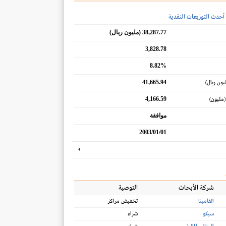
أحدث التوزيعات النقدية
38,287.77 (مليون ريال)
3,828.78
8.82%
41,665.94
يون ريال)
4,166.59
(مليون)
موافقة
2003/01/01
شركة الأبحاث
التوصية
الفامينا
تخفيض مراكز
سيكو
شراء