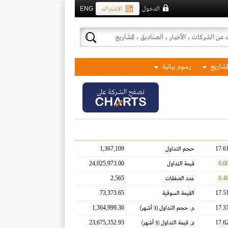
الدخول
الاشتراك
ENG
لمشاريع
رسوم بيانية
تصفح الشركة على
1,367,109
17.6
حجم التداول
24,025,973.00
0.0
قيمة التداول
2,565
0.4
عدد الصفقات
73,373.65
17.5
القيمة السوقية
1,364,999.36
17.3
م. حجم التداول
(3 أشهر)
23,675,352.93
17.6
م. قيمة التداول
(3 أشهر)