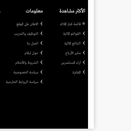
الأكثر مشاهدة
معلومات
ر
قائمة كبار الملاك
الاعلان على الموقع
القوائم المالية
التوظيف والتدريب
النتائج المالية
اتصل بنا
مكرر الأرباح
حول ارقام
آراء المستثمرين
الشروط والأحكام
المفكرة
سياسة الخصوصية
سياسة الروابط الخارجية