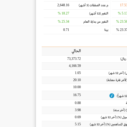
2,648.16
17.5
م.عدد الصفقات
(3 أشهر)
18.27 %
5.13 
التغير
(12 أشهر)
25.34 %
23.58 
التغير من بداية العام
0.71
23.37 
بيتا
الحالي
73,373.72
ريال
)
4,166.59
1.05
) (آخر 12 شهر)
20.10
(لأخر فترة معلنة)
10.00
16.75
0.88
3.98
 (أخر سنه)
0.69
أصول
(%) (أخر 12 شهر)
5.15
ق المساهمين
(%) (أخر 12 شهر)