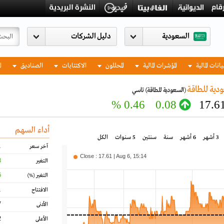
السعودية
يانات المالية
المؤشرات المالية
المحللون
الاكتتابات
الصناديق
ا
دية للطاقة
(السعودية للطاقة)
تاسي
0.46 %
0.08
17.6
أداء السهم
3 أشهر
6 أشهر
سنة
سنتين
5 سنوات
الكل
1
آخر سعر
Close : 17.61 | Aug 6, 15:14
8
التغير
6
التغير
(%)
1
الافتتاح
7
الأدنى
2
الأعلى