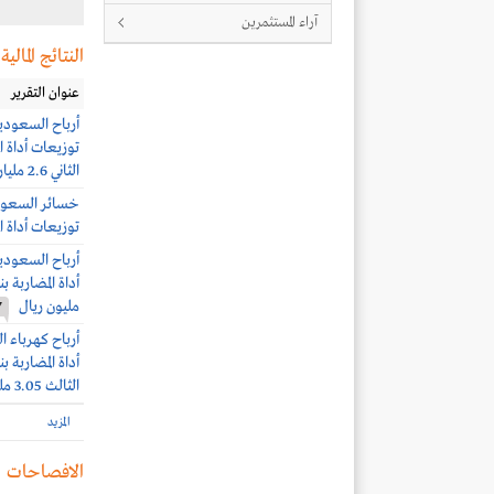
آراء المستثمرين
النتائج المالية
عنوان التقرير
الثاني 2.6 مليار ريال (-14%)
توزيعات أداة المض
مليون ريال
7
الثالث 3.05 مليار ريال
المزيد
الافصاحات