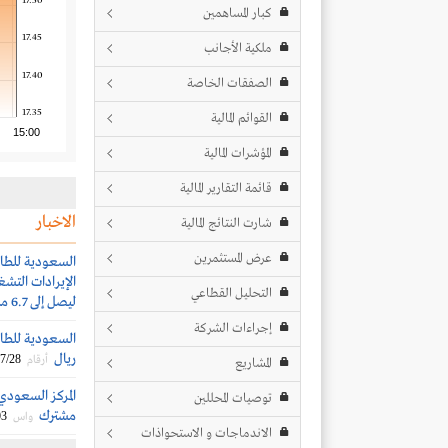
17.50
كبار المساهمين
17.45
ملكية الأجانب
17.40
الصفقات الخاصة
17.35
القوائم المالية
15:00
المؤشرات المالية
قائمة التقارير المالية
الاخبار
شارت النتائج المالية
عرض المستثمرين
التحليل القطاعي
ليصل إلى 6.7 مليار ريال سعودي
إجراءات الشركة
ريال
7/28
أرقام
المشاريع
المركز السعودي
توصيات المحللين
مشترك
03
واس
الاندماجات و الاستحواذات