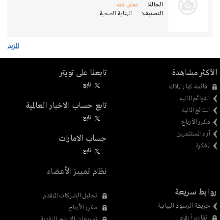
الحالة:
معلن عنه
التصنيف:
الرعاية الصحية
المزيد
الأكثر مشاهدة
تابعنا على تويتر
تابِع
قائمة كبار الملاك
القوائم المالية
تابع حساب الاخبار العالمية
النتائج المالية
تابِع
مكرر الأرباح
آراء المستثمرين
حساب الامارات
المفكرة
تابِع
نظام تمييز الأعضاء
روابط سريعة
تحليل الشركات المتقدم
خريطة الرسوم البيانية
مكرر الأرباح
تقارير أرقام
توزيعات الارباح النقدية