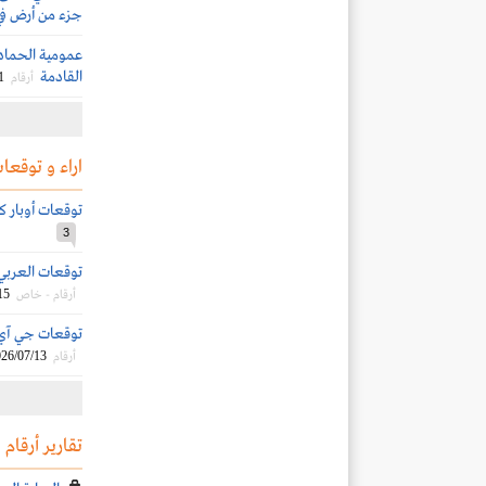
جزء من أرض في
عمومية الحمادي
القادمة
1
أرقام
اراء و توقعات
توقعات أوبار كابيت
3
توقعات العربي الم
15
أرقام - خاص
توقعات جي آي بي 
26/07/13
أرقام
تقارير أرقام