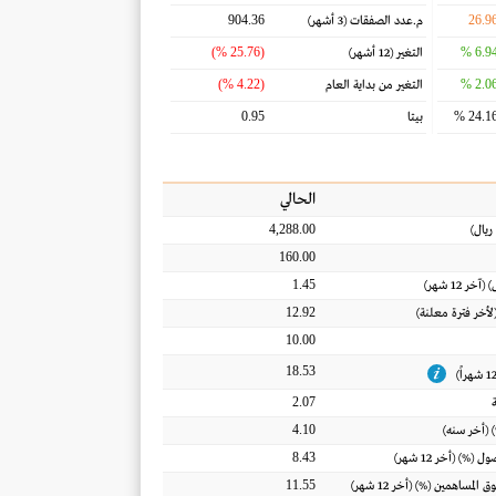
904.36
26.9
م.عدد الصفقات
(3 أشهر)
(25.76 %)
6.94 
التغير
(12 أشهر)
(4.22 %)
2.06 
التغير من بداية العام
0.95
24.16 
بيتا
الحالي
4,288.00
ريال
)
160.00
1.45
) (آخر 12 شهر)
12.92
(لأخر فترة معلنة)
10.00
18.53
2.07
4.10
 (أخر سنه)
8.43
أصول
(%) (أخر 12 شهر)
11.55
ق المساهمين
(%) (أخر 12 شهر)