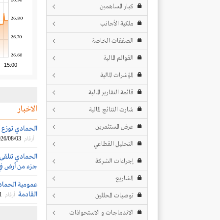
26.90
كبار المساهمين
26.80
ملكية الأجانب
26.70
الصفقات الخاصة
26.60
القوائم المالية
15:00
المؤشرات المالية
قائمة التقارير المالية
الاخبار
شارت النتائج المالية
عرض المستثمرين
الحمادي توزع أرباحاً نقدية
26/08/03
أرقام
التحليل القطاعي
إجراءات الشركة
جزء من أرض في
المشاريع
عمومية الحمادي
القادمة
1
توصيات المحللين
أرقام
الاندماجات و الاستحواذات