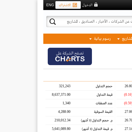
الدخول
الاشتراك
ENG
لمشاريع
رسوم بيانية
تصفح الشركة على
321,243
26.8
حجم التداول
8,637,371.00
(0.
قيمة التداول
1,340
(0.
عدد الصفقات
4,288.00
27.0
القيمة السوقية
210,012.34
26.7
م. حجم التداول
(3 أشهر)
5,641,089.80
27.1
م. قيمة التداول
(3 أشهر)