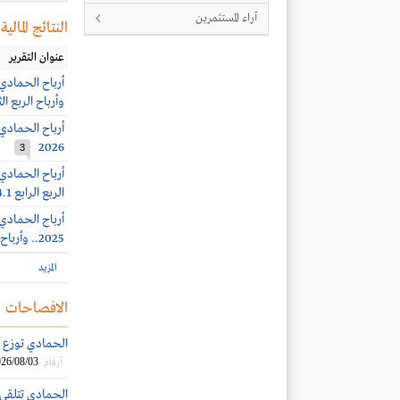
آراء المستثمرين
النتائج المالية
عنوان التقرير
وأرباح الربع الثاني 71.9 ملي
2026
3
الربع الرابع 54.1 مليون ريال (-30%)
2025.. وأرباح الربع الثالث 51.9 مليون ريال (-34%)
المزيد
الافصاحات
الحمادي توزع أرباحاً نقدية
26/08/03
أرقام