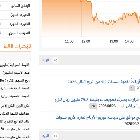
6
الإغلاق السابق
%
التغير
(3 أشهر)
%
التغير
(6 أشهر)
%
التذبذب السنوي
11:00
12:00
13:00
14:00
المؤشرات المالية
المزيد
القيمة السوقية
(مليون
عدد الأسهم
(مليون)
ربح السهم المتكرر
(
ريال
 بنسبة 2.7% عن الربع الثاني 2026
20
1
القيمة الدفترية
(
ريال
) 
القيمة الاسمية
(
ريال
)
الحمادي تتلقى قرارات بصرف تعويضات بقيمة 79.8 مليون ريال لنزع
 الرياض
2026/06/28
مكرر الربح المتكرر (آخر 12 شهراً)
أرقام
20
مضاعف القيمة الدفترية
 توافق على سياسة توزيع الأرباح لفترة الأربع سنوات
عائد التوزيع النقدي
(%)
2026/05/3
العائد على متوسط ال
المزيد
العائد على متوسط حقو