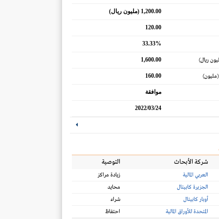
1,200.00 (مليون ريال)
120.00
33.33%
1,600.00
يون ريال)
160.00
(مليون)
موافقة
2022/03/24
شركة الأبحاث
التوصية
العربي المالية
زيادة مراكز
الجزيرة كابيتال
محايد
أوبار كابيتال
شراء
المتحدة للأوراق المالية
احتفاظ