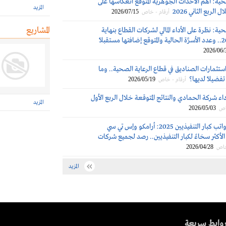
حية: أهم الأحداث الجوهرية المتوقع انعكاسها على
المزيد
الربع الثاني 2026
2026/07/15
أرقام - خاص
المشاريع
حية: نظرة على الأداء المالي لشركات القطاع بنهاية
2026/06/
ستثمارات الصناديق في قطاع الرعاية الصحية.. وما
تفضيلاً لديها؟
2026/05/19
أرقام - خاص
اء شركة الحمادي والنتائج المتوقعة خلال الربع الأول
المزيد
2026/05/03
اص
مكافآت ورواتب كبار التنفيذيين 2025: أرامكو وإس تي سي
لأكثر سخاءً لكبار التنفيذيين.. رصد لجميع شركات
2026/04/28
خاص
المزيد
وابط سريعة