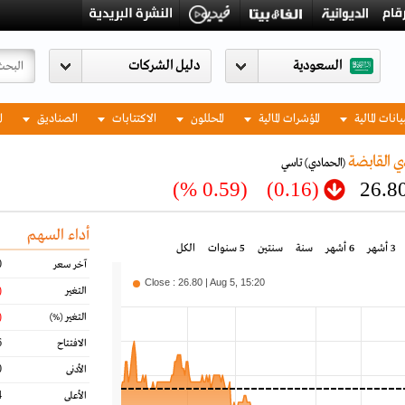
السعودية
يانات المالية
المؤشرات المالية
المحللون
الاكتتابات
الصناديق
ا
ي القابضة
(الحمادي)
تاسي
(0.59 %)
(0.16)
26.8
أداء السهم
3 أشهر
6 أشهر
سنة
سنتين
5 سنوات
الكل
0
آخر سعر
Close : 26.80 | Aug 5, 15:20
16)
التغير
59)
التغير
(%)
6
الافتتاح
0
الأدنى
4
الأعلى