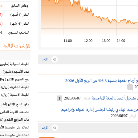
28
الإغلاق السابق
(18.04 %)
التغير
(3 أشهر)
(19.48 %)
التغير
(6 أشهر)
1 %
التذبذب السنوي
11:00
12:00
13:00
14:00
المؤشرات المالية
المزيد
القيمة السوقية
(مليون
عدد الأسهم
(مليون)
ربح السهم المتكرر
(
ريال
دية بنسبة 6.3% عن الربع الأول 2026
20
1
القيمة الدفترية
(
ريال
) 
القيمة الاسمية
(
ريال
)
 تشكيل أعضاء لجنة المراجعة
2026/06/07
تداول
1
مكرر الربح المتكرر (آخر 12 شهراً)
ر عبد الهادي رئيسًا لمجلس إدارة الدواء وإبراهيم
مضاعف القيمة الدفترية
2026/06/07
أرقام
عائد التوزيع النقدي
(%)
العائد على متوسط ال
المزيد
العائد على متوسط حقو