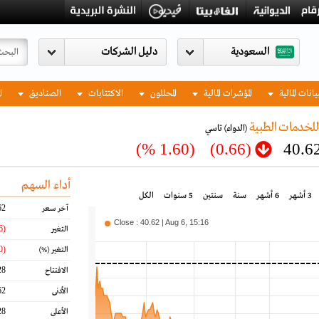
السعودية
يانات المالية
المؤشرات المالية
المحللون
الاكتتابات
الصناديق
ا
للخدمات الطبية
(الدواء)
تاسي
(1.60 %)
(0.66)
40.6
أداء السهم
3 أشهر
6 أشهر
سنة
سنتين
5 سنوات
الكل
62
آخر سعر
Close : 40.62 | Aug 6, 15:16
(0.66)
التغير
(1.60)
التغير
(%)
28
الافتتاح
62
الأدنى
28
الأعلى