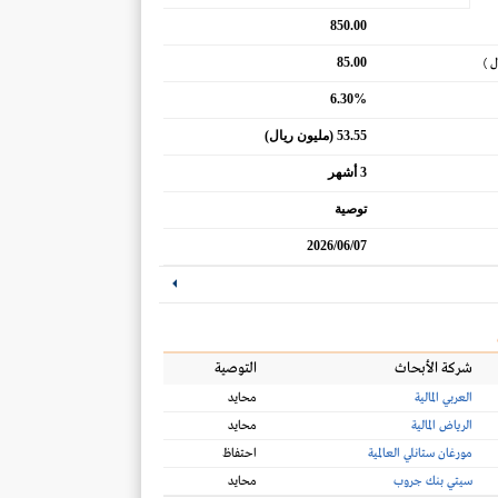
850.00
85.00
ل )
6.30%
53.55 (مليون ريال)
3 أشهر
توصية
2026/06/07
شركة الأبحاث
التوصية
العربي المالية
محايد
الرياض المالية
محايد
مورغان ستانلي العالمية
احتفاظ
سيتي بنك جروب
محايد