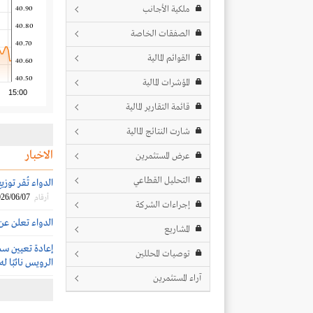
ملكية الأجانب
40.90
40.80
الصفقات الخاصة
40.70
القوائم المالية
40.60
40.50
المؤشرات المالية
15:00
قائمة التقارير المالية
شارت النتائج المالية
الاخبار
عرض المستثمرين
التحليل القطاعي
الدواء تُقر توزيع أرباح نق
26/06/07
أرقام
إجراءات الشركة
الدواء تعلن عن
المشاريع
إعادة تعيين سمي
توصيات المحللين
الرويس نائبًا له
آراء المستثمرين