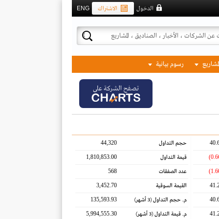
الدخول
الاشتراك
ENG
لمشاريع
رسوم بيانية
تصفح الشركة على
44,320
40.
حجم التداول
1,810,853.00
قيمة التداول
568
عدد الصفقات
3,452.70
41.
القيمة السوقية
135,593.93
40.
م. حجم التداول
(3 أشهر)
5,994,555.30
41.
م. قيمة التداول
(3 أشهر)