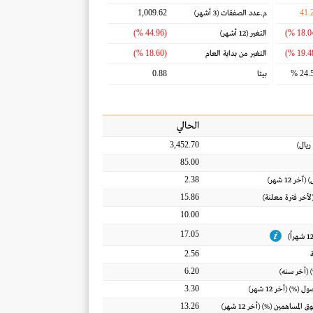
1,009.62
41.
م.عدد الصفقات
(3 أشهر)
(44.96 %)
التغير
(12 أشهر)
(18.60 %)
التغير من بداية العام
0.88
24.5
بيتا
الحالي
3,452.70
ريال
)
85.00
2.38
) (آخر 12 شهر)
15.86
(لأخر فترة معلنة)
10.00
17.05
2.56
6.20
 (أخر سنه)
3.30
أصول
(%) (أخر 12 شهر)
13.26
ق المساهمين
(%) (أخر 12 شهر)