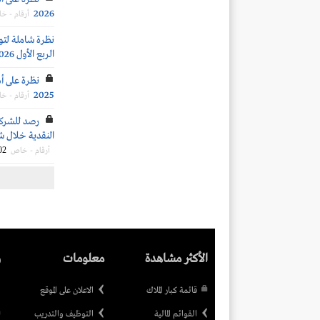
2026
أرقام - خ
نظرة شاملة لتو
الربع الأول 2026
نظرة على أد
2025
أرقام - خ
رصد للشركات
النقدية خلال شهر فبراير 2026 بناءً ع
02
أرقام - خاص
الأكثر مشاهدة
معلومات
ر
قائمة كبار الملاك
الاعلان على الموقع
القوائم المالية
التوظيف والتدريب