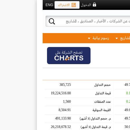
الدخول
الاشتراك
ENG
لمشاريع
رسوم بيانية
تصفح الشركة على
385,725
49.
حجم التداول
19,224,516.00
0.
قيمة التداول
1,560
0.
عدد الصفقات
8,504.91
49.
القيمة السوقية
491,133.90
49.
م. حجم التداول
(3 أشهر)
26,218,678.52
50.
م. قيمة التداول
(3 أشهر)