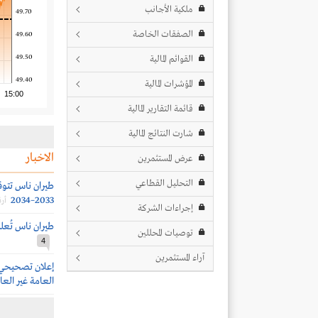
ملكية الأجانب
49.70
الصفقات الخاصة
49.60
49.50
القوائم المالية
49.40
المؤشرات المالية
15:00
قائمة التقارير المالية
شارت النتائج المالية
الاخبار
عرض المستثمرين
التحليل القطاعي
2033–2034
أرق
إجراءات الشركة
طيران ناس تُعلن شراء 25 طائرة 
توصيات المحللين
4
آراء المستثمرين
إعلان تصحيحي 
العامة غير العاد