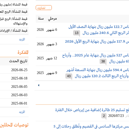
قيمة المنشاة
(مليون
ريا
تشارت
قيمة المنشأة/ الربح الم
مرحلي
سنة
قيمة المنشأة/ الربح قبل
والإستهلاك
خسائر طيران ناس 122.7 مليون ريال بنهاية النصف الأول
6 شهور
2026
قيمة المنشأة / الإيرادات
13
المزيد
لأول 2026
3 شهور
2026
المفكرة
خسائر طيران ناس 527 مليون ريال بنهاية عام 2025.. وأرباح
12 شهر
2025
تاريخ الحدث
38
خسائر طيران ناس 594.4 مليون ريال بنهاية التسعة أشهر
2026-06-25
9 شهور
2025
43
2025-06-18
2025-06-05
2025-06-03
2025-06-01
طيران ناس تتوقع تسليم 25 طائرة إضافية من إيرباص خلال الفترة
المزيد
2026/07/23
ام
2
توصيات المحللين
طيران ناس تُؤسس مركزها السادس في القصيم وتُطلق رحلات إلى 5