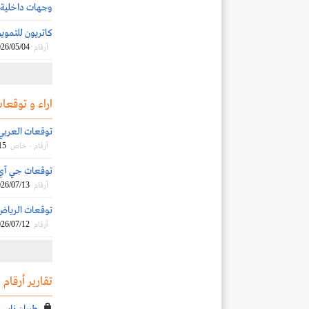
وجهات داخلية 
كاتريون للتموين تمد
26/05/04
أرقام
اراء و توقعات
توقعات العربي الم
15
أرقام - خاص
توقعات جي آي بي 
26/07/13
أرقام
توقعات الرياض الم
26/07/12
أرقام
تقارير أرقام