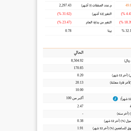
2,297.43
49.
م.عدد الصفقات
(3 أشهر)
(31.62 %)
التغير
(12 أشهر)
(23.47 %)
التغير من بداية العام
0.78
32.1
بيتا
الحالي
8,504.92
ريال
)
170.85
0.20
) (آخر 12 شهر)
20.13
(لأخر فترة معلنة)
10.00
أكبر من 100
2.47
-
 (أخر سنه)
0.38
أصول
(%) (أخر 12 شهر)
1.91
ق المساهمين
(%) (أخر 12 شهر)