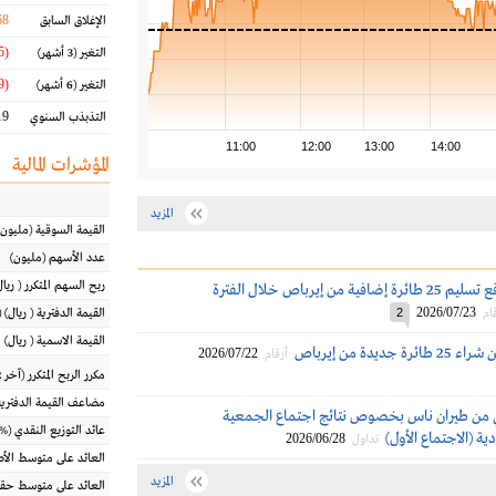
68
الإغلاق السابق
(4.45 %)
التغير
(3 أشهر)
(18.39 %)
التغير
(6 أشهر)
9 %
التذبذب السنوي
11:00
12:00
13:00
14:00
المؤشرات المالية
المزيد
القيمة السوقية
(مليون
عدد الأسهم
(مليون)
ربح السهم المتكرر
(
ريال
طيران ناس تتوقع تسليم 25 طائرة إضافية من إيرباص خلال الفترة
2026/07/23
ام
2
القيمة الدفترية
(
ريال
) 
القيمة الاسمية
(
ريال
)
جديدة من إيرباص
2026/07/22
أرقام
مكرر الربح المتكرر (آخر 12 شهراً)
مضاعف القيمة الدفترية
من طيران ناس بخصوص نتائج اجتماع الجمعية
عائد التوزيع النقدي
(%)
ية (الاجتماع الأول)
2026/06/28
تداول
العائد على متوسط ال
المزيد
العائد على متوسط حقو