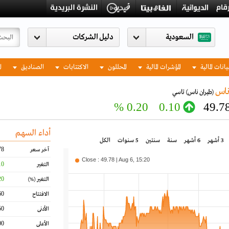
السعودية
يانات المالية
المؤشرات المالية
المحللون
الاكتتابات
الصناديق
ا
ناس
(طيران ناس)
تاسي
0.20 %
0.10
49.7
أداء السهم
3 أشهر
6 أشهر
سنة
سنتين
5 سنوات
الكل
78
آخر سعر
Close : 49.78 | Aug 6, 15:20
10
التغير
20
التغير
(%)
60
الافتتاح
50
الأدنى
00
الأعلى