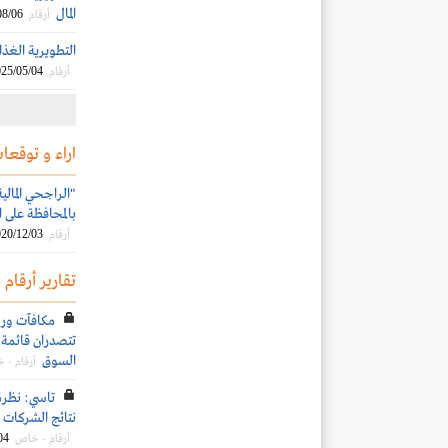
المال
08/06
أرقام
التطويرية الغذائية تُ
25/05/04
أرقام
اراء و توقعات
"الراجحي المالي
بالمحافظة على المر
20/12/03
أرقام
تقارير أرقام
تتصدران قائمة ا
السوق
أرقام - 
تاسي: نظرة
نتائج الشركات ال
04
أرقام - خاص