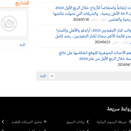
المشاريع
أكثر الشركات ارتفاعاً وانخفاضاً للأرباح خلال الربع الأول 2024
من بين الشركات الـ 50 الأعلى ربحية.. والشركات التي تحولت نتائجها
ربحية والعكس
2024/05/30
أرقام - خاص
مكافآت ورواتب كبار التنفيذيين 2023: أرامكو والأهلي وإكسترا
 قائمة الأكبر سخاءً لكبار التنفيذيين.. رصد كامل
2024/04/21
أرقام - خاص
المزيد
م الأحداث الجوهرية المتوقع انعكاسها على نتائج
 خلال الربع الأول من عام 2024
2024/04/
المزيد
وابط سريعة
خريطة الرسوم البيانية
بيانات السوق
تحليل الشركات المتقدم