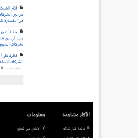
من الخسارة لل
وإس تي سي تتصدر
لشركات السوق
نظرة على أه
الشركات المساهمة
18
أرقام - خاص
الأكثر مشاهدة
معلومات
ر
قائمة كبار الملاك
الاعلان على الموقع