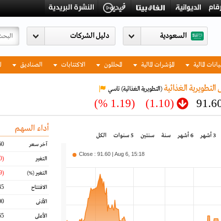
السعودية
يانات المالية
المؤشرات المالية
المحللون
الاكتتابات
الصناديق
ا
التطويرية الغذائية
(التطويرية الغذائية)
تاسي
(1.19 %)
(1.10)
91.6
أداء السهم
3 أشهر
6 أشهر
سنة
سنتين
5 سنوات
الكل
60
آخر سعر
Close : 91.60 | Aug 6, 15:18
(1.10)
التغير
(1.19)
التغير
(%)
45
الافتتاح
00
الأدنى
65
الأعلى