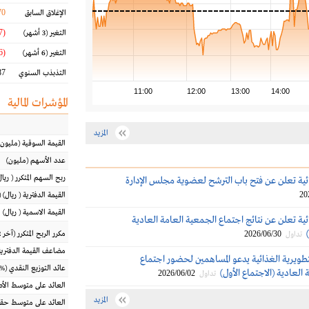
70
الإغلاق السابق
(0.87 %)
التغير
(3 أشهر)
(10.46 %)
التغير
(6 أشهر)
7 %
التذبذب السنوي
11:00
12:00
13:00
14:00
المؤشرات المالية
المزيد
القيمة السوقية
(مليون
عدد الأسهم
(مليون)
ربح السهم المتكرر
(
ريال
ائية تعلن عن فتح باب الترشح لعضوية مجلس الإدارة
20
القيمة الدفترية
(
ريال
) 
القيمة الاسمية
(
ريال
)
ئية تعلن عن نتائج اجتماع الجمعية العامة العادية
2026/06/30
مكرر الربح المتكرر (آخر 12 شهراً)
تداول
مضاعف القيمة الدفترية
طويرية الغذائية يدعو المساهمين لحضور اجتماع
عائد التوزيع النقدي
(%)
العادية (الاجتماع الأول)
2026/06/02
تداول
العائد على متوسط ال
المزيد
العائد على متوسط حقو