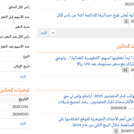
2025/
رأس المال السابق
علن بلوغ خسائرها المتراكمة 27% من رأس المال
عدد الأسهم قبل التغير
20
1
نسبة التغير
المزيد
رأس المال بعد التغير
(مل
 المحللين
عدد الأسهم بعد التغير
النوع
ة" تبدأ تغطيتها لسهم "التطويرية الغذائية".. وتوصي
اكز مع سعر مستهدف عند 170 ريالاً
تاريخ الإعلان
20
11
المزيد
توصيات المحللين
مكافآت ورواتب كبار التنفيذيين 2025: أرامكو وإس تي سي
التاريخ
لأكثر سخاءً لكبار التنفيذيين.. رصد لجميع شركات
2020/12/01
2026/04/28
خاص
2020/05/03
 على أهم الأحداث الجوهرية المتوقع انعكاسها على
المزيد
مساهمة خلال الربع الثاني من عام 2024
2024/07/
1