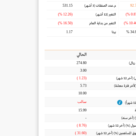
531.15
92.
م.عدد الصفقات
(3 أشهر)
(12.26 %)
التغير
(12 أشهر)
(16.50 %)
التغير من بداية العام
1.17
34.8
بيتا
الحالي
274.80
ريال
)
3.00
(1.23 )
) (آخر 12 شهر)
5.73
(لأخر فترة معلنة)
10.00
سالب
15.99
-
 (أخر سنه)
(8.76 )
أصول
(%) (أخر 12 شهر)
(31.60 )
ق المساهمين
(%) (أخر 12 شهر)