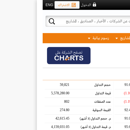
الدخول
الاشتراك
ENG
لمشاريع
رسوم بيانية
تصفح الشركة على
59,821
91.
حجم التداول
5,578,280.00
قيمة التداول
802
عدد الصفقات
274.80
92.
القيمة السوقية
42,615.45
91.
م. حجم التداول
(3 أشهر)
4,159,031.05
95.
م. قيمة التداول
(3 أشهر)