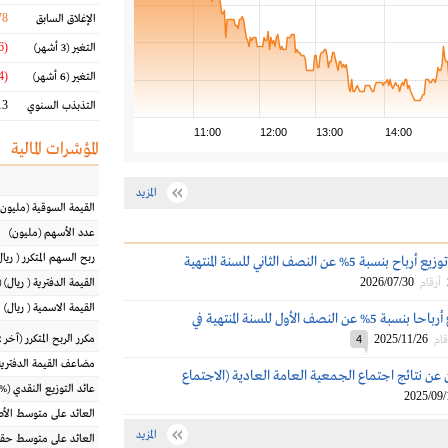
78
الإغلاق السابق
(8.86 %)
التغير
(3 أشهر)
(12.54 %)
التغير
(6 أشهر)
3 %
التذبذب السنوي
11:00
12:00
13:00
14:00
المؤشرات المالية
المزيد
القيمة السوقية
(مليون
عدد الأسهم
(مليون)
ربح السهم المتكرر
(
ريال
أبومعطي تقرر توزيع أرباح بنسبة 5% عن النصف الثاني للسنة المنتهية
2026/07/30
أرقام
القيمة الدفترية
(
ريال
) 
القيمة الاسمية
(
ريال
)
أبو معطي توزع أرباحا بنسبة 5% عن النصف الأول للسنة المنتهية في
2025/11/26
مكرر الربح المتكرر (آخر 12 شهراً)
قام
4
مضاعف القيمة الدفترية
عن نتائج اجتماع الجمعية العامة العادية (الاجتماع
عائد التوزيع النقدي
(%)
2025/09/
العائد على متوسط ال
المزيد
العائد على متوسط حقو