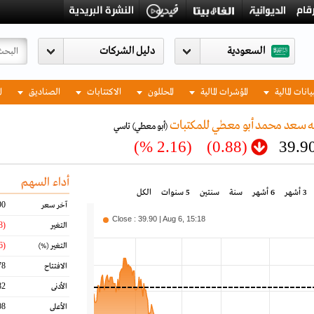
السعودية
يانات المالية
المؤشرات المالية
المحللون
الاكتتابات
الصناديق
ا
له سعد محمد أبو معطي للمكتبات
(أبو معطي)
تاسي
(2.16 %)
(0.88)
39.9
أداء السهم
3 أشهر
6 أشهر
سنة
سنتين
5 سنوات
الكل
90
آخر سعر
Close : 39.90 | Aug 6, 15:18
(0.88)
التغير
(2.16)
التغير
(%)
78
الافتتاح
82
الأدنى
08
الأعلى