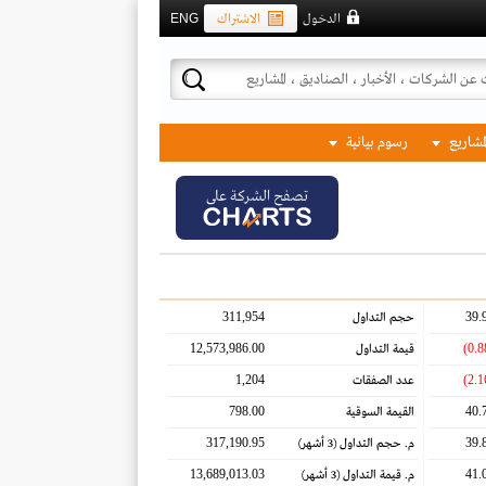
الدخول
الاشتراك
ENG
لمشاريع
رسوم بيانية
تصفح الشركة على
311,954
39.
حجم التداول
12,573,986.00
قيمة التداول
1,204
عدد الصفقات
798.00
40.
القيمة السوقية
317,190.95
39.
م. حجم التداول
(3 أشهر)
13,689,013.03
41.
م. قيمة التداول
(3 أشهر)