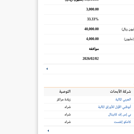
3,000.00
33.33%
40,000.00
يون ريال)
4,000.00
(مليون)
موافقة
2026/02/02
شركة الأبحاث
التوصية
العربي المالية
زيادة مراكز
أبوظبي الأول للأوراق المالية
شراء
بي إس إف كابيتال
شراء
كامكو إنفست
شراء