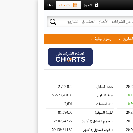
الدخول
الاشتراك
ENG
لمشاريع
رسوم بيانية
تصفح الشركة على
2,742,820
20.4
حجم التداول
55,973,968.00
0.1
قيمة التداول
2,691
0.5
عدد الصفقات
81,680.00
20.3
القيمة السوقية
2,902,747.22
20.3
م. حجم التداول
(3 أشهر)
59,439,344.80
20.5
م. قيمة التداول
(3 أشهر)