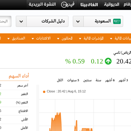
السعودية
يانات المالية
المؤشرات المالية
المحللون
الاكتتابات
الصناديق
ا
الرياض)
تاسي
0.59 %
0.12
20.4
أداء السهم
3 أشهر
6 أشهر
سنة
سنتين
5 سنوات
الكل
2
آخر سعر
Close : 20.42 | Aug 6, 15:12
2
التغير
9
التغير
(%)
5
الافتتاح
2
الأدنى
0
الأعلى