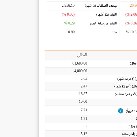
2,956.15
20.3
م.عدد الصفقات
(3 أشهر)
(0.30 %)
التغير
(12 أشهر)
0.29 %
التغير من بداية العام
0.99
19.33
بيتا
الحالي
81,680.08
ريال
)
4,000.00
2.65
) (آخر 12 شهر)
2.47
يال
) (آخر 12 شهر)
16.87
(لأخر فترة معلنة)
10.00
7.71
1.21
-
(
ريال
)
5.12
 (أخر سنه)