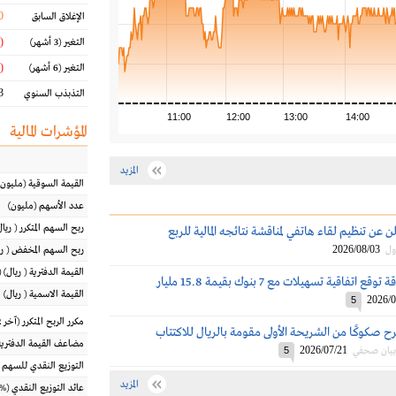
0
الإغلاق السابق
(2.06 %)
التغير
(3 أشهر)
(5.36 %)
التغير
(6 أشهر)
 %
التذبذب السنوي
11:00
12:00
13:00
14:00
المؤشرات المالية
المزيد
القيمة السوقية
(مليون
عدد الأسهم
(مليون)
ربح السهم المتكرر
(
ريال
 عن تنظيم لقاء هاتفي لمناقشة نتائجه المالية للربع
2026/08/03
ول
ربح السهم المخفض
(
ر
القيمة الدفترية
(
ريال
) 
السعودية للطاقة توقع اتفاقية تسهيلات مع 7 بنوك بقيمة 15.8 مليار
القيمة الاسمية
(
ريال
)
2026/0
5
مكرر الربح المتكرر (آخر 12 شهراً)
ح صكوكًا من الشريحة الأولى مقومة بالريال للاكتتاب
مضاعف القيمة الدفترية
2026/07/21
بيان صحفي
5
التوزيع النقدي للسهم
المزيد
عائد التوزيع النقدي
(%)