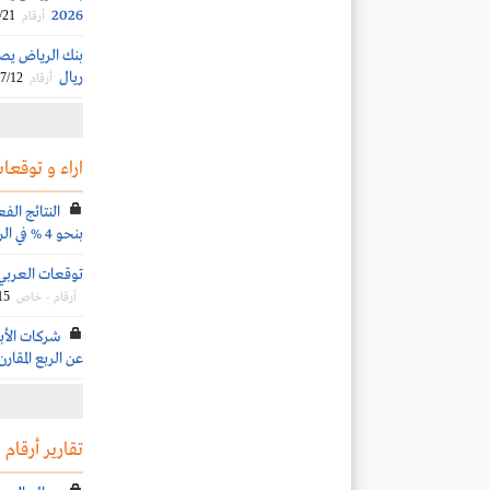
2026
/21
أرقام
ريال
7/12
أرقام
اراء و توقعات
النتائج الف
بنحو 4 % في الربع الثاني 2026
توقعات العربي الم
15
أرقام - خاص
عن الربع المقارن
تقارير أرقام