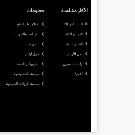
الأكثر مشاهدة
معلومات
ر
قائمة كبار الملاك
الاعلان على الموقع
القوائم المالية
التوظيف والتدريب
النتائج المالية
اتصل بنا
مكرر الأرباح
حول ارقام
آراء المستثمرين
الشروط والأحكام
المفكرة
سياسة الخصوصية
سياسة الروابط الخارجية