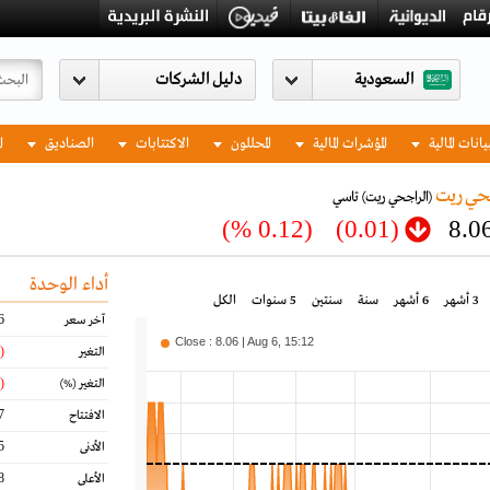
السعودية
يانات المالية
المؤشرات المالية
المحللون
الاكتتابات
الصناديق
ا
حي ريت
(الراجحي ريت)
تاسي
(0.12 %)
(0.01)
8.0
أداء الوحدة
3 أشهر
6 أشهر
سنة
سنتين
5 سنوات
الكل
6
آخر سعر
Close : 8.06 | Aug 6, 15:12
(0.01)
التغير
(0.12)
التغير
(%)
7
الافتتاح
5
الأدنى
8
الأعلى