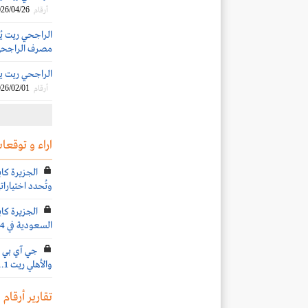
26/04/26
أرقام
مصرف الراجحي 
الراجحي ريت يوزع أرباحاً
26/02/01
أرقام
اراء و توقعات
الجزيرة كابي
وتُحدد اختياراته
الجزيرة كا
السعودية في 2024
جي آي بي كا
والأهلي ريت 1.. وتحدد الأسعار المستهدفة
تقارير أرقام