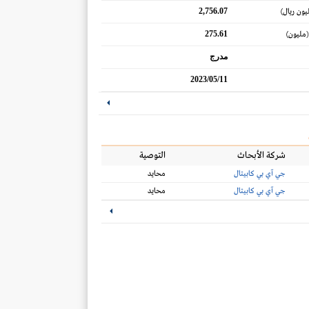
2,756.07
يون ريال)
275.61
(مليون)
مدرج
2023/05/11
شركة الأبحاث
التوصية
جي آي بي كابيتال
محايد
جي آي بي كابيتال
محايد