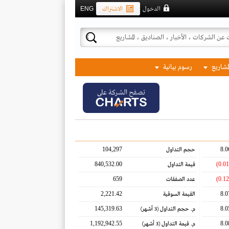
الدخول
الاشتراك
ENG
لمشاريع
رسوم بيانية
تصفح الشركة على
104,297
8.0
حجم التداول
840,532.00
قيمة التداول
659
عدد الصفقات
2,221.42
8.0
القيمة السوقية
145,319.63
8.0
م. حجم التداول
(3 أشهر)
1,192,942.55
8.0
م. قيمة التداول
(3 أشهر)