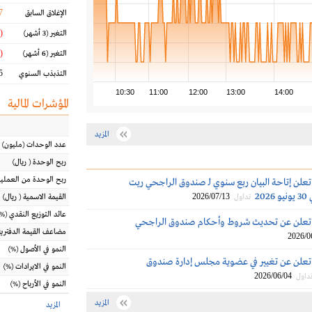
7
الإغلاق السابق
(2.07 %)
التغير
(3 أشهر)
(0.49 %)
التغير
(6 أشهر)
 %
التذبذب السنوي
10:30
11:00
12:00
13:00
14:00
المؤشرات المالية
المزيد
عدد الوحدات
(مليون)
ربح الوحدة
(
ريال
)
ربح الوحدة من العملي
 تعلن إتاحة البيان ربع سنوي لـ صندوق الراجحي ريت
20
2026/07/13
تداول
القيمة الاسمية
(
ريال
)
عائد التوزيع النقدي
(%)
ية تعلن عن تحديث شروط وأحكام صندوق الراجحي
مضاعف القيمة الدفترية
2026/0
النمو في الأصول
(%)
ة تعلن عن تغيير في عضوية مجلس إدارة صندوق
النمو في الايرادات
(%)
2026/06/04
داول
النمو في الأرباح
(%)
المزيد
المزيد