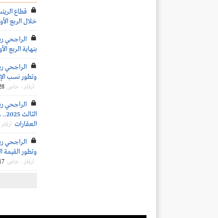
قطاع الري
خلال الربع الأول 26
الراجحي ري
بنهاية الربع الأول 6
وتطور نسب الإش
28
أرقام - خاص
الث
العقارات
أرقام
وتطور القيمة 
17
أرقام - خاص