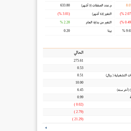
633.80
8.0
م.عدد الصفقات
(3 أشهر)
(3.01 %)
التغير
(12 أشهر)
2.28 %
التغير من بداية العام
0.20
9.65
بيتا
الحالي
275.61
0.53
0.51
ات التشغيلية
(
ريال
)
10.00
6.45
 (أخر سنه)
0.99
(0.02 )
(2.79 )
(21.29 )