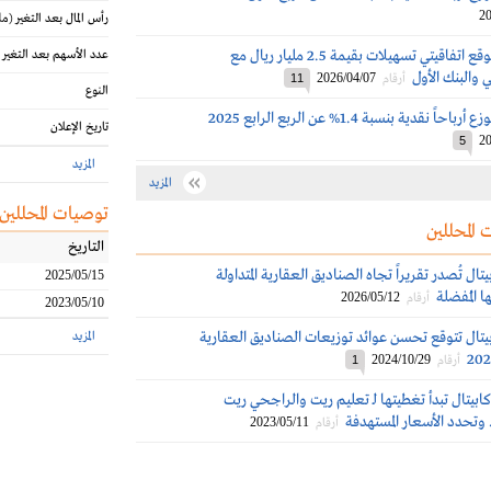
20
رأس المال بعد التغير
(مل
الراجحي ريت يُوقع اتفاقيتي تسهيلات بقيمة 2.5 مليار ريال مع
عدد الأسهم بعد التغير
والبنك الأول
2026/04/07
أرقام
11
النوع
 نقدية بنسبة 1.4% عن الربع الرابع 2025
تاريخ الإعلان
20
5
المزيد
المزيد
توصيات المحللين
 المحللين
التاريخ
تال تُصدر تقريراً تجاه الصناديق العقارية المتداولة
2025/05/15
ا المُفضلة
2026/05/12
أرقام
2023/05/10
بيتال تتوقع تحسن عوائد توزيعات الصناديق العقارية
المزيد
2024/10/29
أرقام
1
بيتال تبدأ تغطيتها لـ تعليم ريت والراجحي ريت
2023/05/11
أرقام