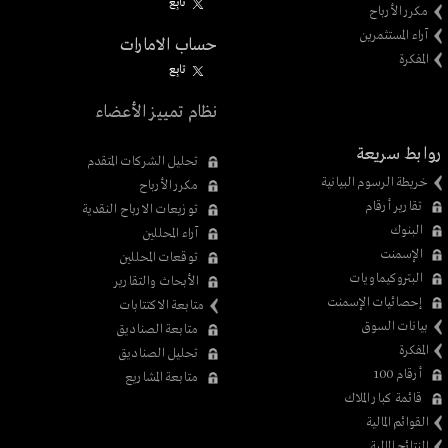
تابِع
مكرر الأرباح
آراء المستثمرين
حساب الامارات
المفكرة
تابِع
نظام تمييز الأعضاء
روابط سريعة
تحليل الشركات المتقدم
خريطة الرسوم البيانية
مكرر الأرباح
تقارير أرقام
توزيعات الارباح النقدية
البنوك
آراء المحللين
الإسمنت
توقعات المحللين
البتروكيماويات
الأبحاث والتقارير
إحصائيات الإسمنت
متابعة الاكتتابات
بيانات السوق
متابعة الصناديق
المفكرة
تحليل الصناديق
أرقام 100
متابعة المشاريع
قائمة كبار الملاك
القوائم المالية
النتائج المالية