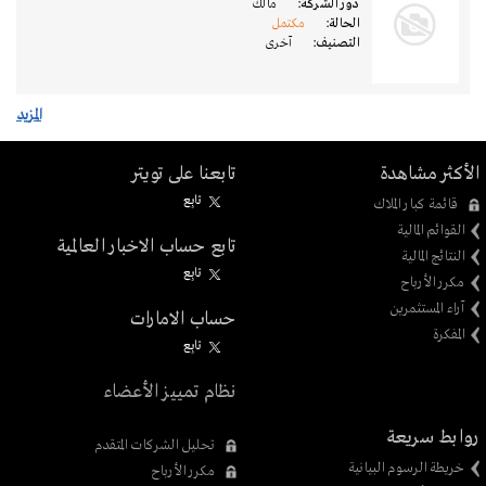
دور الشركة:
مالك
الحالة:
مكتمل
التصنيف:
آخرى
المزيد
الأكثر مشاهدة
تابعنا على تويتر
تابِع
قائمة كبار الملاك
القوائم المالية
تابع حساب الاخبار العالمية
النتائج المالية
تابِع
مكرر الأرباح
آراء المستثمرين
حساب الامارات
المفكرة
تابِع
نظام تمييز الأعضاء
روابط سريعة
تحليل الشركات المتقدم
خريطة الرسوم البيانية
مكرر الأرباح