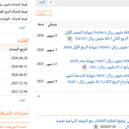
المزيد
قيمة المنشاة
(مليون
ريا
قيمة المنشأة/ الربح الم
تشارت
قيمة المنشأة / الإيرادات
مرحلي
سنة
المزيد
أرباح المنجم 181.7 مليون ريال (+156%) بنهاية النصف الأول
6 شهور
2026
4
المفكرة
تاريخ الحدث
3 شهور
2026
2026-06-28
أرباح المنجم 159.9 مليون ريال (-43%) بنهاية عام 2025..
12 شهر
2025
يال (-5%)
2026-06-11
5
2026-06-07
أرباح المنجم 102.7 مليون ريال (-53%) بنهاية التسعة أشهر
9 شهور
2025
2025-12-16
2025-12-04
المزيد
إجراءات الشركة
ى توقيع اتفاقية الاكتتاب مع الجوف الزراعية بقيمة
2026/07/26
أحدث التوزيعات النق
أرقام
6