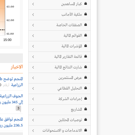
كبار المساهمين
63.00
ملكية الأجانب
62.00
الصفقات الخاصة
61.00
القوائم المالية
15:00
المؤشرات المالية
قائمة التقارير المالية
الاخبار
شارت النتائج المالية
عرض المستثمرين
المنجم توضح طر
الزراعية
0
أرقام
التحليل القطاعي
الجوف الزراعية 
إجراءات الشركة
إلى 345 مليون ريال مع وقف العمل بحق الأولوية
3
المشاريع
المنجم توافق عل
توصيات المحللين
236.5 مليون ريال
الاندماجات و الاستحواذات