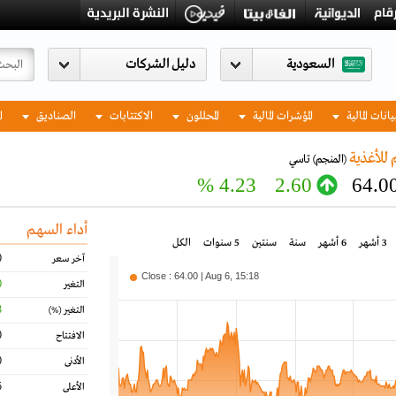
السعودية
يانات المالية
المؤشرات المالية
المحللون
الاكتتابات
الصناديق
ا
للأغذية
(المنجم)
تاسي
4.23 %
2.60
64.0
أداء السهم
3 أشهر
6 أشهر
سنة
سنتين
5 سنوات
الكل
0
آخر سعر
Close : 64.00 | Aug 6, 15:18
0
التغير
3
التغير
(%)
0
الافتتاح
0
الأدنى
5
الأعلى