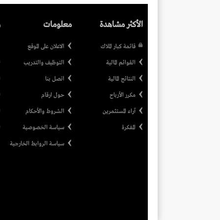
الأكثر مشاهدة
معلومات
ر
قائمة كبار الملاك
الاعلان على الموقع
القوائم المالية
التوظيف والتدريب
النتائج المالية
اتصل بنا
مكرر الأرباح
حول ارقام
آراء المستثمرين
الشروط والأحكام
المفكرة
سياسة الخصوصية
سياسة الروابط الخارجية