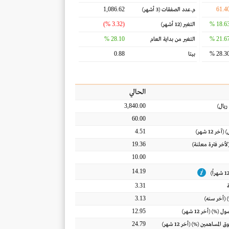
1,086.62
61.4
م.عدد الصفقات
(3 أشهر)
(3.32 %)
18.63 
التغير
(12 أشهر)
28.10 %
21.67 
التغير من بداية العام
0.88
28.30 
بيتا
الحالي
3,840.00
ريال
)
60.00
4.51
) (آخر 12 شهر)
19.36
(لأخر فترة معلنة)
10.00
14.19
3.31
3.13
 (أخر سنه)
12.95
أصول
(%) (أخر 12 شهر)
24.79
ق المساهمين
(%) (أخر 12 شهر)