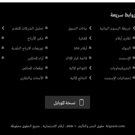
وابط سريعة
خريطة الرسوم البيانية
بيانات السوق
تحليل الشركات المتقدم
تقارير أرقام
المفكرة
مكرر الأرباح
البنوك
أرقام 100
توزيعات الارباح النقدية
الإسمنت
قائمة كبار الملاك
آراء المحللين
البتروكيماويات
القوائم المالية
توقعات المحللين
إحصائيات الإسمنت
النتائج المالية
الأبحاث والتقارير
نسخة الموبايل
Argaam.com حقوق النشر والتأليف © 2026، أرقام الاستثمارية , جميع الحقوق محفوظة