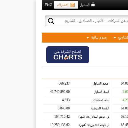
الدخول
الاشتراك
ENG
لمشاريع
رسوم بيانية
تصفح الشركة على
666,237
64.0
حجم التداول
42,740,892.00
2.6
قيمة التداول
4,353
4.2
عدد الصفقات
3,840.00
64.0
القيمة السوقية
164,715.42
63.1
م. حجم التداول
(3 أشهر)
10,250,138.62
65.4
م. قيمة التداول
(3 أشهر)