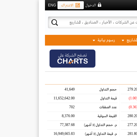
الدخول
الاشتراك
ENG
لمشاريع
رسوم بيانية
تصفح الشركة على
41,649
279.2
حجم التداول
11,652,642.00
(1.
قيمة التداول
702
(0.
عدد الصفقات
8,376.00
280.2
القيمة السوقية
77,387.68
277.2
م. حجم التداول
(3 أشهر)
16,949,665.83
281.8
م. قيمة التداول
(3 أشهر)