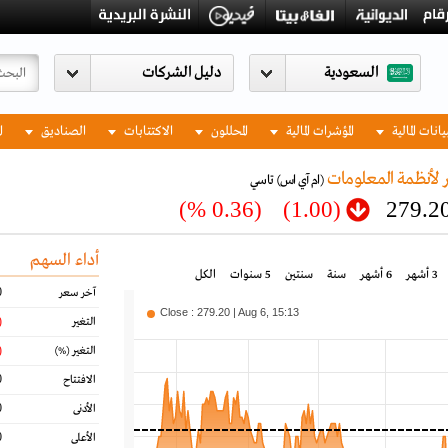
السعودية
يانات المالية
المؤشرات المالية
المحللون
الاكتتابات
الصناديق
ا
 لأنظمة المعلومات
(ام آي اس)
تاسي
(0.36 %)
(1.00)
279.2
أداء السهم
3 أشهر
6 أشهر
سنة
سنتين
5 سنوات
الكل
0
آخر سعر
Close : 279.20 | Aug 6, 15:13
00)
التغير
36)
التغير
(%)
0
الافتتاح
0
الأدنى
0
الأعلى