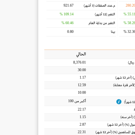
921.67
280.2
م.عدد الصفقات
(3 أشهر)
109.14 %
55.11 
التغير
(12 أشهر)
60.46 %
58.28 
التغير من بداية العام
0.80
32.36 
بيتا
الحالي
8,376.01
ريال
)
30.00
1.17
) (آخر 12 شهر)
12.59
(لأخر فترة معلنة)
10.00
أكبر من 100
22.17
1.15
 (أخر سنه)
2.87
أصول
(%) (أخر 12 شهر)
22.31
ق المساهمين
(%) (أخر 12 شهر)