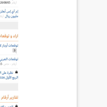
26/08/05
أرقام
مليون ريال
أرقا
اراء و توقعات
توقعات أوبار كابيت
3
توقعات العربي الم
15
أرقام - خاص
نظرة على ال
الربع الأول 2026
تقارير أرقام