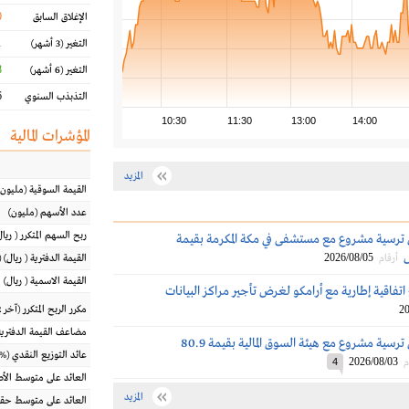
0
الإغلاق السابق
%
التغير
(3 أشهر)
%
التغير
(6 أشهر)
%
التذبذب السنوي
10:30
11:30
13:00
14:00
المؤشرات المالية
المزيد
القيمة السوقية
(مليون
عدد الأسهم
(مليون)
ربح السهم المتكرر
(
ريال
 ترسية مشروع مع مستشفى في مكة المكرمة بقيمة
2026/08/05
أرقام
القيمة الدفترية
(
ريال
) 
القيمة الاسمية
(
ريال
)
تفاقية إطارية مع أرامكو لغرض تأجير مراكز البيانات
20
مكرر الربح المتكرر (آخر 12 شهراً)
مضاعف القيمة الدفترية
إم آي إس تُعلن ترسية مشروع مع هيئة السوق المالية بقيمة 80.9
عائد التوزيع النقدي
(%)
2026/08/03
م
4
العائد على متوسط ال
المزيد
العائد على متوسط حقو