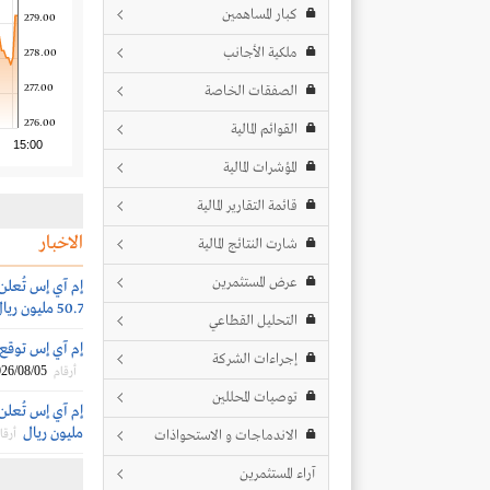
كبار المساهمين
279.00
ملكية الأجانب
278.00
277.00
الصفقات الخاصة
276.00
القوائم المالية
15:00
المؤشرات المالية
قائمة التقارير المالية
الاخبار
شارت النتائج المالية
عرض المستثمرين
إم آي إس تُعلن
50.7 مليون ريال
التحليل القطاعي
إم آي إس توقع ا
إجراءات الشركة
26/08/05
أرقام
توصيات المحللين
مليون ريال
الاندماجات و الاستحواذات
أرقا
آراء المستثمرين