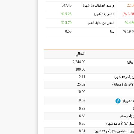
547.45
22.5
م.عدد الصفقات
(3 أشهر)
5.25 %
التغير
(12 أشهر)
5.70 %
4.86
التغير من بداية العام
0.53
19.40
بيتا
الحالي
2,244.00
ريال
)
100.00
2.11
) (آخر 12 شهر)
25.62
(لأخر فترة معلنة)
10.00
10.62
0.88
6.68
 (أخر سنه)
6.95
أصول
(%) (أخر 12 شهر)
8.31
ق المساهمين
(%) (أخر 12 شهر)