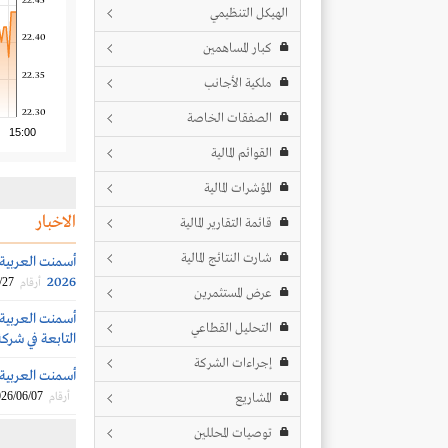
22.45
الهيكل التنظيمي
22.40
كبار المساهمين
22.35
ملكية الأجانب
22.30
الصفقات الخاصة
15:00
القوائم المالية
المؤشرات المالية
الاخبار
قائمة التقارير المالية
شارت النتائج المالية
2026
/27
أرقام
عرض المستثمرين
أسمنت العربية
التحليل القطاعي
التابعة في شركة
إجراءات الشركة
أسمنت العربية تُلغي توص
26/06/07
المشاريع
أرقام
توصيات المحللين