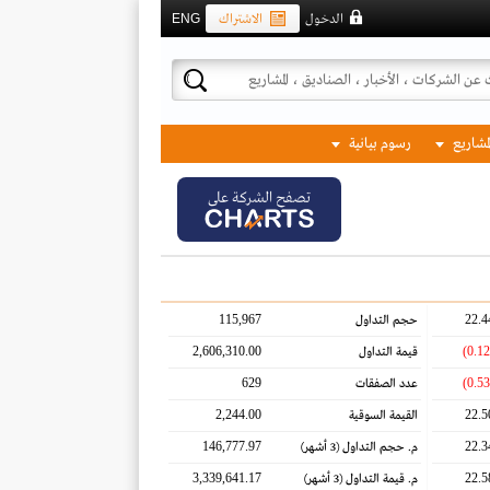
الدخول
الاشتراك
ENG
لمشاريع
رسوم بيانية
تصفح الشركة على
115,967
22.4
حجم التداول
2,606,310.00
قيمة التداول
629
عدد الصفقات
2,244.00
22.5
القيمة السوقية
146,777.97
22.3
م. حجم التداول
(3 أشهر)
3,339,641.17
22.5
م. قيمة التداول
(3 أشهر)