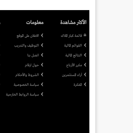
الأكثر مشاهدة
معلومات
ر
قائمة كبار الملاك
الاعلان على الموقع
القوائم المالية
التوظيف والتدريب
النتائج المالية
اتصل بنا
مكرر الأرباح
حول ارقام
آراء المستثمرين
الشروط والأحكام
المفكرة
سياسة الخصوصية
سياسة الروابط الخارجية