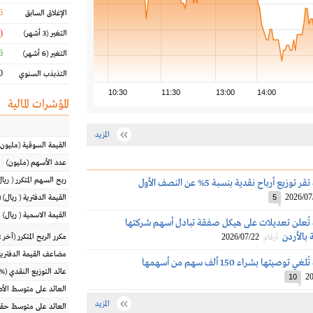
6
الإغلاق السابق
(3.28 %)
التغير
(3 أشهر)
 %
التغير
(6 أشهر)
 %
التذبذب السنوي
10:30
11:30
13:00
14:00
المؤشرات المالية
المزيد
القيمة السوقية
(مليون
عدد الأسهم
(مليون)
ربح السهم المتكرر
(
ريال
أسمنت العربية تقر توزيع أرباح نقدية بنسبة 5% عن النصف الأول
2026/07
5
القيمة الدفترية
(
ريال
) 
القيمة الاسمية
(
ريال
)
 تُعلن تعديلات على هيكل صفقة تبادل أسهم شركتها
 بالأردن
2026/07/22
مكرر الربح المتكرر (آخر 12 شهراً)
أرقام
مضاعف القيمة الدفترية
يتها بشراء 150 ألف سهم من أسهمها
عائد التوزيع النقدي
(%)
20
10
العائد على متوسط ال
المزيد
العائد على متوسط حقو