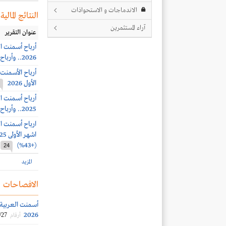
الاندماجات و الاستحواذات
النتائج المالية
آراء المستثمرين
عنوان التقرير
2026.. وأرباح الربع الثاني 30.4 مليون ريال ( +48%)
الأول 2026
2025.. وأرباح الربع الرابع 55.4 مليون ريال (+77%)
(+43%)
24
المزيد
الافصاحات
2026
/27
أرقام