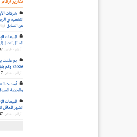
تقارير أرقام
شركات الأب
عن السابق
أرقا
المماثل لتصل إلى 4.4 مليون طن خلال شهر يونيو 
07
أرقام - خاص
بم علقت بيو
2026؟ وكم بلغ متوسط السعر المستهدف للسهم؟
17
أرقام - خاص
أسمنت العر
والحصة السوقية ب
الشهر المماثل لتصل إلى 4.2 مليون طن
07
أرقام - خاص