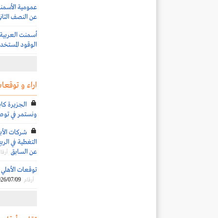
عن النصف الثاني 25
أسمنت العربية 
الوقود المستخدم
اراء و توقعات
الجزيرة كاب
ونستمر في توصي
شركات الأب
عن السابق
أرقا
توقعات الأهلي الم
26/07/09
أرقام