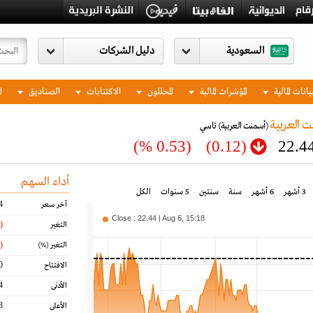
السعودية
يانات المالية
المؤشرات المالية
المحللون
الاكتتابات
الصناديق
ا
 العربية
(أسمنت العربية)
تاسي
(0.53 %)
(0.12)
22.4
أداء السهم
3 أشهر
6 أشهر
سنة
سنتين
5 سنوات
الكل
4
آخر سعر
Close : 22.44 | Aug 6, 15:18
(0.12)
التغير
(0.53)
التغير
(%)
0
الافتتاح
4
الأدنى
8
الأعلى