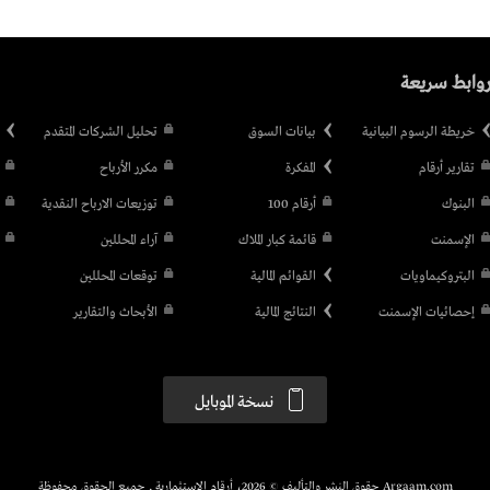
وابط سريعة
خريطة الرسوم البيانية
بيانات السوق
تحليل الشركات المتقدم
تقارير أرقام
المفكرة
مكرر الأرباح
البنوك
أرقام 100
توزيعات الارباح النقدية
الإسمنت
قائمة كبار الملاك
آراء المحللين
البتروكيماويات
القوائم المالية
توقعات المحللين
إحصائيات الإسمنت
النتائج المالية
الأبحاث والتقارير
نسخة الموبايل
Argaam.com حقوق النشر والتأليف © 2026، أرقام الاستثمارية , جميع الحقوق محفوظة