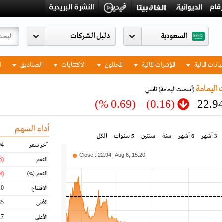
السعودية
يانات المالية
المؤشرات المالية
المحللون
الاكتتابات
الصناديق
ا
اليمامة
(أسمنت اليمامة)
تاسي
(0.69 %)
(0.16)
22.9
أداء السهم
3 أشهر
6 أشهر
سنة
سنتين
5 سنوات
الكل
94
آخر سعر
Close : 22.94 | Aug 6, 15:20
(0.16)
التغير
(0.69)
التغير
(%)
10
الافتتاح
85
الأدنى
17
الأعلى