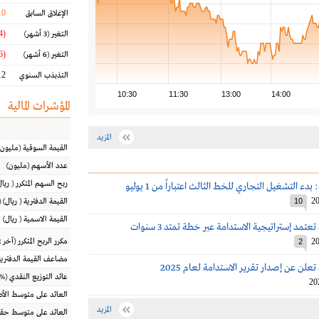
10
الإغلاق السابق
(10.04 %)
التغير
(3 أشهر)
(13.76 %)
التغير
(6 أشهر)
2 %
التذبذب السنوي
10:30
11:30
13:00
14:00
المؤشرات المالية
المزيد
القيمة السوقية
(مليون
عدد الأسهم
(مليون)
ربح السهم المتكرر
(
ريال
دء التشغيل التجاري للخط الثالث اعتباراً من 1 يوليو
20
10
القيمة الدفترية
(
ريال
) 
القيمة الاسمية
(
ريال
)
تمد إستراتيجية الاستدامة عبر خطة تمتد 3 سنوات
20
مكرر الربح المتكرر (آخر 12 شهراً)
2
مضاعف القيمة الدفترية
علن عن إصدار تقرير الاستدامة لعام 2025
عائد التوزيع النقدي
(%)
20
العائد على متوسط ال
المزيد
العائد على متوسط حقو