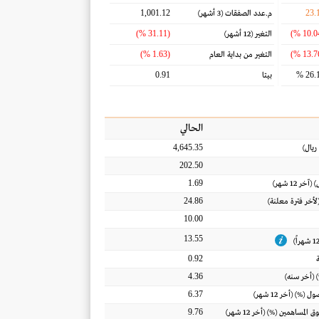
1,001.12
23.
م.عدد الصفقات
(3 أشهر)
(31.11 %)
التغير
(12 أشهر)
(1.63 %)
التغير من بداية العام
0.91
26.1
بيتا
الحالي
4,645.35
ريال
)
202.50
1.69
) (آخر 12 شهر)
24.86
(لأخر فترة معلنة)
10.00
13.55
0.92
4.36
 (أخر سنه)
6.37
أصول
(%) (أخر 12 شهر)
9.76
ق المساهمين
(%) (أخر 12 شهر)