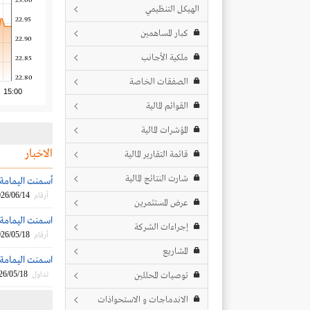
23.00
الهيكل التنظيمي
22.95
كبار المساهمين
22.90
ملكية الأجانب
22.85
22.80
الصفقات الخاصة
15:00
القوائم المالية
المؤشرات المالية
الاخبار
قائمة التقارير المالية
شارت النتائج المالية
أسمنت اليمامة: ب
26/06/14
أرقام
عرض المستثمرين
اسمنت اليمامة تع
إجراءات الشركة
26/05/18
أرقام
المشاريع
اسمنت اليمامة ت
26/05/18
توصيات المحللين
تداول
الاندماجات و الاستحواذات