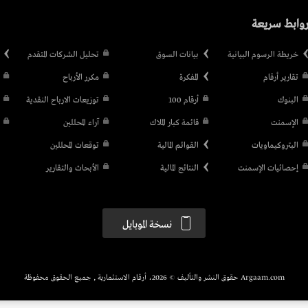
وابط سريعة
خريطة الرسوم البيانية
بيانات السوق
تحليل الشركات المتقدم
تقارير أرقام
المفكرة
مكرر الأرباح
البنوك
أرقام 100
توزيعات الارباح النقدية
الإسمنت
قائمة كبار الملاك
آراء المحللين
البتروكيماويات
القوائم المالية
توقعات المحللين
إحصائيات الإسمنت
النتائج المالية
الأبحاث والتقارير
نسخة الموبايل
Argaam.com حقوق النشر والتأليف © 2026، أرقام الاستثمارية , جميع الحقوق محفوظة