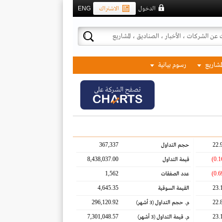
الدخول
الاشتراك
ENG
لمشاريع
رسوم بيانية
تصفح الشركة على
367,337
22.
حجم التداول
8,438,037.00
قيمة التداول
1,562
عدد الصفقات
4,645.35
23.
القيمة السوقية
296,120.92
22.
م. حجم التداول
(3 أشهر)
7,301,048.57
23.
م. قيمة التداول
(3 أشهر)