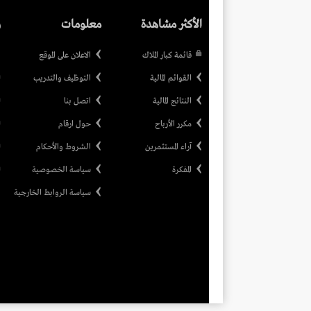
الأكثر مشاهدة
معلومات
ر
قائمة كبار الملاك
الاعلان على الموقع
القوائم المالية
التوظيف والتدريب
النتائج المالية
اتصل بنا
مكرر الأرباح
حول ارقام
آراء المستثمرين
الشروط والأحكام
المفكرة
سياسة الخصوصية
سياسة الروابط الخارجية