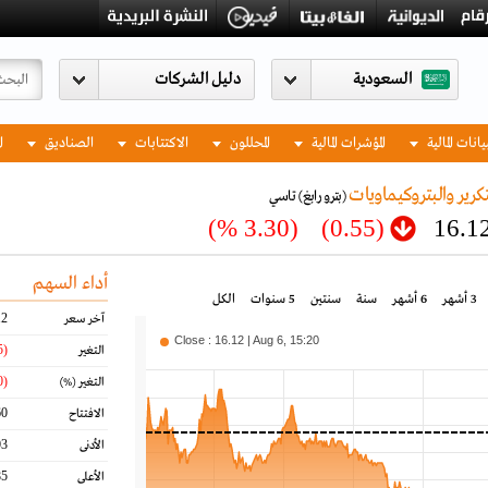
السعودية
يانات المالية
المؤشرات المالية
المحللون
الاكتتابات
الصناديق
ا
كرير والبتروكيماويات
(بترو رابغ)
تاسي
(3.30 %)
(0.55)
16.1
أداء السهم
3 أشهر
6 أشهر
سنة
سنتين
5 سنوات
الكل
12
آخر سعر
Close : 16.12 | Aug 6, 15:20
(0.55)
التغير
(3.30)
التغير
(%)
60
الافتتاح
03
الأدنى
85
الأعلى