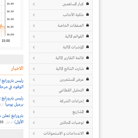
كبار المساهمين
16.40
16.30
ملكية الأجانب
16.20
الصفقات الخاصة
16.10
16.00
القوائم المالية
15:00
المؤشرات المالية
قائمة التقارير المالية
الاخبار
شارت النتائج المالية
عرض المستثمرين
رئيس بترورابغ ل
الوقود في مرحل
التحليل القطاعي
إجراءات الشركة
برميل يومياً
أرق
المشاريع
بترورابغ تعلن ع
الأول)
/16
توصيات المحللين
تداول
الاندماجات و الاستحواذات