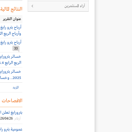
آراء المستثمرين
النتائج المالية
عنوان التقرير
وأرباح الربع الثاني 2661 ملي
أرباح بترو رابغ 1466 مليون ريال بنهاية الربع الأول 026
33
الربع الرابع 606.4 مليون ريال
2025.. وخسائر الربع الثالث 1.24 مليار ريال
المزيد
الافصاحات
بترورابغ تعلن انخفاض
26/04/26
أرقام
عمومية بترو رابغ تو