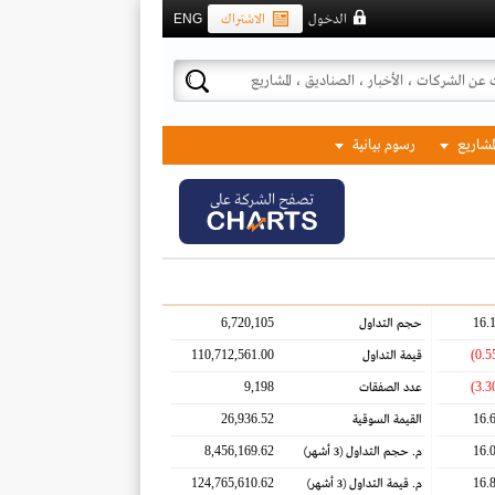
الدخول
الاشتراك
ENG
لمشاريع
رسوم بيانية
تصفح الشركة على
6,720,105
16.
حجم التداول
110,712,561.00
قيمة التداول
9,198
عدد الصفقات
26,936.52
16.
القيمة السوقية
8,456,169.62
16.
م. حجم التداول
(3 أشهر)
124,765,610.62
16.
م. قيمة التداول
(3 أشهر)