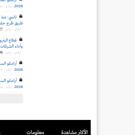
أرامكو الس
2026
أرقام - خ
طريق طرح حقوق الأولوية..
27
أرقام - خاص
قطاع البترو
وأداء الشركات ال
06
أرقام - خاص
أرامكو السع
2026
أرقام - خ
أرامكو السع
2026
أرقام - خ
الأكثر مشاهدة
معلومات
ر