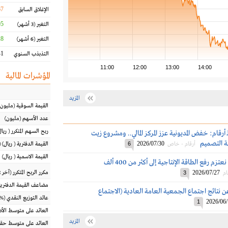
67
الإغلاق السابق
 %
التغير
(3 أشهر)
 %
التغير
(6 أشهر)
 %
التذبذب السنوي
11:00
12:00
13:00
14:00
المؤشرات المالية
المزيد
القيمة السوقية
(مليون
عدد الأسهم
(مليون)
ربح السهم المتكرر
(
ريال
ـ أرقام: خفض المديونية عزز المركز المالي.. ومشروع زيت
ة التصميم
2026/07/30
أرقام - خاص
6
القيمة الدفترية
(
ريال
) 
القيمة الاسمية
(
ريال
)
رئيس بترورابغ: نعتزم رفع الطاقة الإنتاجية إلى أكثر من 400 ألف
2026/07/27
مكرر الربح المتكرر (آخر 12 شهراً)
ام
3
مضاعف القيمة الدفترية
ن نتائج اجتماع الجمعية العامة العادية (الاجتماع
عائد التوزيع النقدي
(%)
2026/06
1
العائد على متوسط ال
المزيد
العائد على متوسط حقو