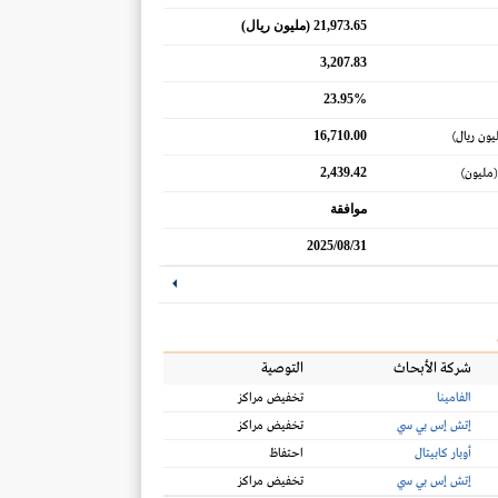
21,973.65 (مليون ريال)
3,207.83
23.95%
16,710.00
يون ريال)
2,439.42
(مليون)
موافقة
2025/08/31
شركة الأبحاث
التوصية
الفامينا
تخفيض مراكز
إتش إس بي سي
تخفيض مراكز
أوبار كابيتال
احتفاظ
إتش إس بي سي
تخفيض مراكز