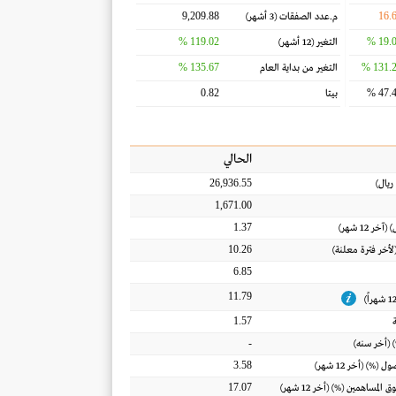
9,209.88
16.
م.عدد الصفقات
(3 أشهر)
119.02 %
19.05
التغير
(12 أشهر)
135.67 %
131.28
التغير من بداية العام
0.82
47.41
بيتا
الحالي
26,936.55
ريال
)
1,671.00
1.37
) (آخر 12 شهر)
10.26
(لأخر فترة معلنة)
6.85
11.79
1.57
-
 (أخر سنه)
3.58
أصول
(%) (أخر 12 شهر)
17.07
ق المساهمين
(%) (أخر 12 شهر)