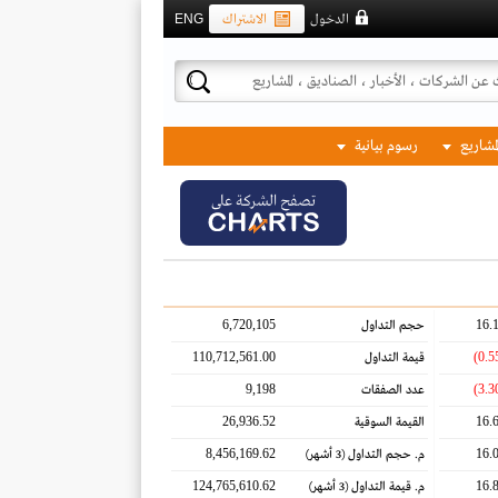
الدخول
الاشتراك
ENG
لمشاريع
رسوم بيانية
تصفح الشركة على
6,720,105
16.
حجم التداول
110,712,561.00
قيمة التداول
9,198
عدد الصفقات
26,936.52
16.
القيمة السوقية
8,456,169.62
16.
م. حجم التداول
(3 أشهر)
124,765,610.62
16.
م. قيمة التداول
(3 أشهر)