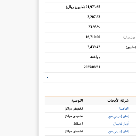
21,973.65 (مليون ريال)
3,207.83
23.95%
16,710.00
يون ريال)
2,439.42
(مليون)
موافقة
2025/08/31
شركة الأبحاث
التوصية
الفامينا
تخفيض مراكز
إتش إس بي سي
تخفيض مراكز
أوبار كابيتال
احتفاظ
إتش إس بي سي
تخفيض مراكز