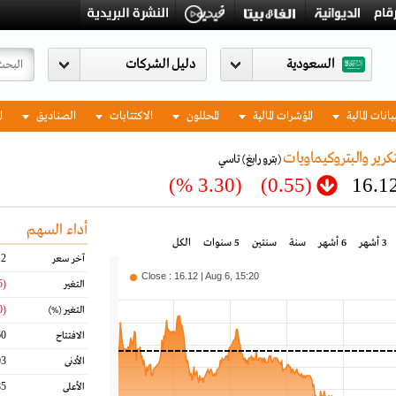
السعودية
يانات المالية
المؤشرات المالية
المحللون
الاكتتابات
الصناديق
ا
كرير والبتروكيماويات
(بترو رابغ)
تاسي
(3.30 %)
(0.55)
16.1
أداء السهم
3 أشهر
6 أشهر
سنة
سنتين
5 سنوات
الكل
12
آخر سعر
Close : 16.12 | Aug 6, 15:20
(0.55)
التغير
(3.30)
التغير
(%)
60
الافتتاح
03
الأدنى
85
الأعلى