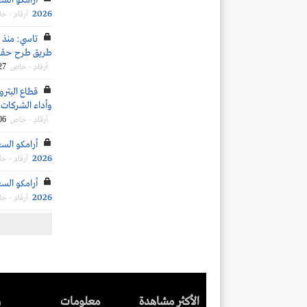
أرامكو الس
2026
أرقام - خ
طريق طرح حقوق الأولوية..
27
أرقام - خاص
قطاع البترو
وأداء الشركات ال
06
أرقام - خاص
أرامكو السع
2026
أرقام - خ
أرامكو السع
2026
أرقام - خ
الأكثر مشاهدة
معلومات
ر