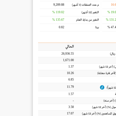
9,209.88
16.
م.عدد الصفقات
(3 أشهر)
119.02 %
19.05
التغير
(12 أشهر)
135.67 %
131.28
التغير من بداية العام
0.82
47.41
بيتا
الحالي
26,936.55
ريال
)
1,671.00
1.37
) (آخر 12 شهر)
10.26
(لأخر فترة معلنة)
6.85
11.79
1.57
-
 (أخر سنه)
3.58
أصول
(%) (أخر 12 شهر)
17.07
ق المساهمين
(%) (أخر 12 شهر)