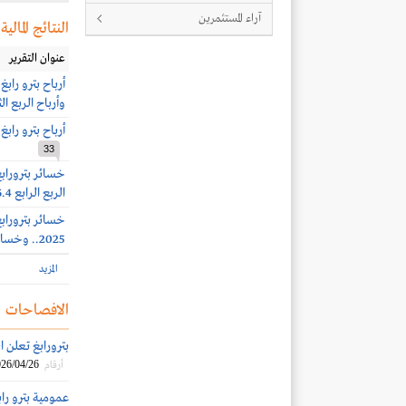
آراء المستثمرين
النتائج المالية
عنوان التقرير
وأرباح الربع الثاني 2661 ملي
أرباح بترو رابغ 1466 مليون ريال بنهاية الربع الأول 026
33
الربع الرابع 606.4 مليون ريال
2025.. وخسائر الربع الثالث 1.24 مليار ريال
المزيد
الافصاحات
بترورابغ تعلن انخفاض
26/04/26
أرقام
عمومية بترو رابغ تو