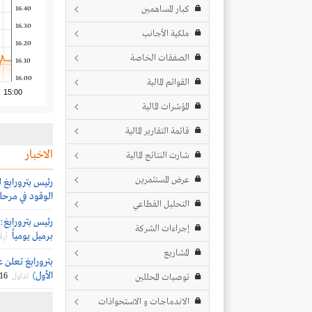
كبار المساهمين
16.40
16.30
ملكية الأجانب
16.20
الصفقات الخاصة
16.10
16.00
القوائم المالية
15:00
المؤشرات المالية
قائمة التقارير المالية
الاخبار
شارت النتائج المالية
عرض المستثمرين
رئيس بترورابغ ل
الوقود في مرحل
التحليل القطاعي
إجراءات الشركة
برميل يومياً
أرق
المشاريع
بترورابغ تعلن ع
الأول)
/16
توصيات المحللين
تداول
الاندماجات و الاستحواذات