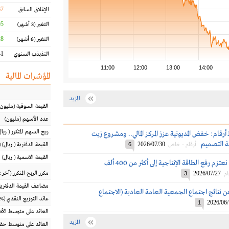
67
الإغلاق السابق
 %
التغير
(3 أشهر)
 %
التغير
(6 أشهر)
 %
التذبذب السنوي
11:00
12:00
13:00
14:00
المؤشرات المالية
المزيد
القيمة السوقية
(مليون
عدد الأسهم
(مليون)
ربح السهم المتكرر
(
ريال
ـ أرقام: خفض المديونية عزز المركز المالي.. ومشروع زيت
ة التصميم
2026/07/30
أرقام - خاص
6
القيمة الدفترية
(
ريال
) 
القيمة الاسمية
(
ريال
)
رئيس بترورابغ: نعتزم رفع الطاقة الإنتاجية إلى أكثر من 400 ألف
2026/07/27
مكرر الربح المتكرر (آخر 12 شهراً)
ام
3
مضاعف القيمة الدفترية
ن نتائج اجتماع الجمعية العامة العادية (الاجتماع
عائد التوزيع النقدي
(%)
2026/06
1
العائد على متوسط ال
المزيد
العائد على متوسط حقو