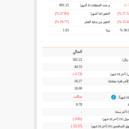
991.25
12.
م.عدد الصفقات
(3 أشهر)
(37.83 %)
التغير
(12 أشهر)
(19.77 %)
التغير من بداية العام
1.03
30.0
بيتا
الحالي
562.22
ريال
)
44.55
(4.53 )
) (آخر 12 شهر)
16.27
(لأخر فترة معلنة)
10.00
سالب
0.78
-
 (أخر سنه)
(9.81 )
أصول
(%) (أخر 12 شهر)
(23.37 )
ق المساهمين
(%) (أخر 12 شهر)