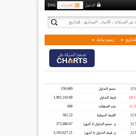
الدخول
الاشتراك
ENG
لمشاريع
رسوم بيانية
تصفح الشركة على
150,689
12.
حجم التداول
1,902,310.00
قيمة التداول
498
عدد الصفقات
562.22
12.
القيمة السوقية
373,486.07
12.
م. حجم التداول
(3 أشهر)
5,105,627.21
12.
م. قيمة التداول
(3 أشهر)