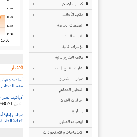
12.70
كبار المساهمين
12.65
ملكية الأجانب
12.60
الصفقات الخاصة
12.55
12.50
القوائم المالية
15:00
المؤشرات المالية
قائمة التقارير المالية
الاخبار
شارت النتائج المالية
عرض المستثمرين
حديد الدكتايل 
التحليل القطاعي
أميانتيت تعلن ن
إجراءات الشركة
26/05/31
تداول
المشاريع
مجلس إدارة أمي
العامة العادية (
توصيات المحللين
الاندماجات و الاستحواذات