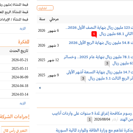
قيمة المنشاة
(مليون
ريا
تشارت
قيمة المنشأة/ الربح الم
مرحلي
سنة
قيمة المنشأة / الإيرادات
خسائر أميانتيت 123 مليون ريال بنهاية النصف الأول 2026..
المزيد
6 شهور
2026
مليون ريال
6
المفكرة
ول 2026
3 شهور
2026
تاريخ الحدث
خسائر أميانتيت 78.1 مليون ريال بنهاية عام 2025.. وخسائر
12 شهر
2025
2026-05-21
3
2025-05-11
خسائر أميانتيت 14.7 مليون ريال بنهاية التسعة أشهر الأولى
9 شهور
2025
2024-06-09
3
2024-04-18
2024-03-14
المزيد
أميانتيت: فرض رسوم مكافحة إغراق لمدة 5 سنوات على واردات أنابيب
إجراءات الشركة
من الهند
2026/08/04
أرقام
1
ذكرة تفاهم مع وزارة الطاقة والموارد المائية السورية
التغير في رأس المال