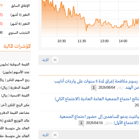
79
الإغلاق السابق
(17.52 %)
التغير
(3 أشهر)
(15.02 %)
التغير
(6 أشهر)
8 %
التذبذب السنوي
10:30
11:30
13:00
14:00
المؤشرات المالية
المزيد
القيمة السوقية
(مليون
عدد الأسهم
(مليون)
ربح السهم المتكرر
(
ريال
أميانتيت: فرض رسوم مكافحة إغراق لمدة 5 سنوات على واردات أنابيب
من الهند
2026/08/04
أرقام
1
القيمة الدفترية
(
ريال
) 
القيمة الاسمية
(
ريال
)
تائج اجتماع الجمعية العامة العادية (الاجتماع الثاني)
20
مكرر الربح المتكرر (آخر 12 شهراً)
مضاعف القيمة الدفترية
انتيت يدعو المساهمين إلى حضور اجتماع الجمعية
عائد التوزيع النقدي
(%)
الاجتماع الأول)
2026/04/16
تداول
1
العائد على متوسط ال
المزيد
العائد على متوسط حقو