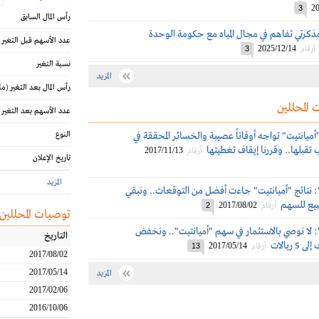
20
3
رأس المال السابق
مذكرتي تفاهم في مجال المياه مع حكومة الوحدة
عدد الأسهم قبل التغير
2025/12/14
أرقام
3
نسبة التغير
المزيد
رأس المال بعد التغير
(مل
 المحللين
عدد الأسهم بعد التغير
 "أميانتيت" تواجه أوقاتاً عصيبة والخسائر المحققة في
النوع
2017/11/13
أرقام
تاريخ الإعلان
المزيد
ة": نتائج "أميانتيت" جاءت أفضل من التوقعات.. ونبقي
بيع للسهم
2017/08/02
أرقام
2
توصيات المحللين
": لا نوصي بالاستثمار في سهم "أميانتيت".. ونخفض
التاريخ
 ريالات
2017/05/14
أرقام
13
2017/08/02
2017/05/14
المزيد
2017/02/06
2016/10/06