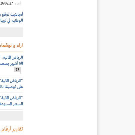
26/02/27
أرقام
أميانتيت توقع 
الوطنية في ليبيا
اراء و توقعات
الرياض المالية:
الـ9 أشهر يصعب تقبلها.. وقررنا إيقاف تغطيتها
17
"الرياض المالي
على توصيتنا بال
"الرياض المالية
السعر المستهدف إلى 5
تقارير أرقام