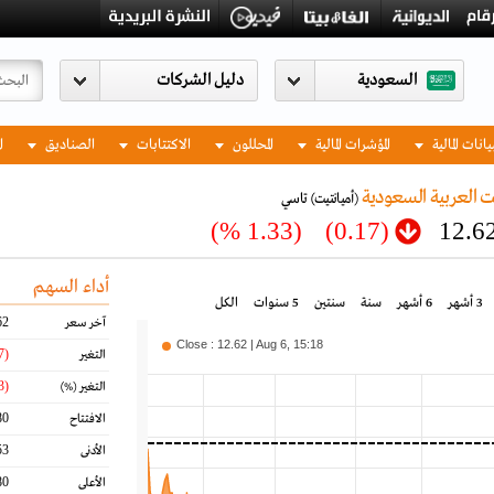
السعودية
يانات المالية
المؤشرات المالية
المحللون
الاكتتابات
الصناديق
ا
ت العربية السعودية
(أميانتيت)
تاسي
(1.33 %)
(0.17)
12.6
أداء السهم
3 أشهر
6 أشهر
سنة
سنتين
5 سنوات
الكل
62
آخر سعر
Close : 12.62 | Aug 6, 15:18
(0.17)
التغير
(1.33)
التغير
(%)
80
الافتتاح
53
الأدنى
80
الأعلى