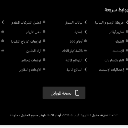
وابط سريعة
خريطة الرسوم البيانية
بيانات السوق
تحليل الشركات المتقدم
تقارير أرقام
المفكرة
مكرر الأرباح
البنوك
أرقام 100
توزيعات الارباح النقدية
الإسمنت
قائمة كبار الملاك
آراء المحللين
البتروكيماويات
القوائم المالية
توقعات المحللين
إحصائيات الإسمنت
النتائج المالية
الأبحاث والتقارير
نسخة الموبايل
Argaam.com حقوق النشر والتأليف © 2026، أرقام الاستثمارية , جميع الحقوق محفوظة