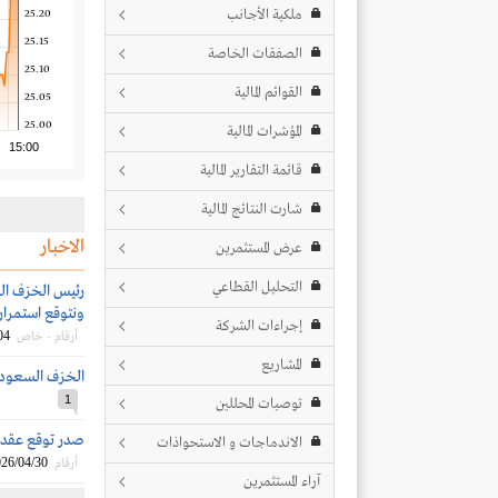
ملكية الأجانب
25.20
25.15
الصفقات الخاصة
25.10
القوائم المالية
25.05
25.00
المؤشرات المالية
15:00
قائمة التقارير المالية
شارت النتائج المالية
الاخبار
عرض المستثمرين
التحليل القطاعي
رئيس الخزف السع
ونتوقع استمرار 
إجراءات الشركة
04
أرقام - خاص
المشاريع
الخزف السعودي 
1
توصيات المحللين
صدر توقع عقد مع ال
الاندماجات و الاستحواذات
26/04/30
أرقام
آراء المستثمرين