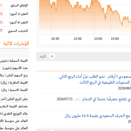
32
الإغلاق السابق
(15.96 %)
التغير
(3 أشهر)
(6.02 %)
التغير
(6 أشهر)
7 %
التذبذب السنوي
10:30
12:00
13:00
14:00
المؤشرات المالية
المزيد
القيمة السوقية
(مليون
عدد الأسهم
(مليون)
ربح السهم المتكرر
(
ريال
ودي لـ أرقام : نمو الطلب عزّز أداء الربع الثاني..
المستويات الطبيعية في الربع الثالث
القيمة الدفترية
(
ريال
) 
2026/08/
القيمة الاسمية
(
ريال
)
تفتتح معرضًا جديدًا في الدمام
2026/07/15
مكرر الربح المتكرر (آخر 12 شهراً)
أرقام
مضاعف القيمة الدفترية
عائد التوزيع النقدي
(%)
خزف السعودي بقيمة 14.9 مليون ريال
العائد على متوسط ال
20
العائد على متوسط حقو