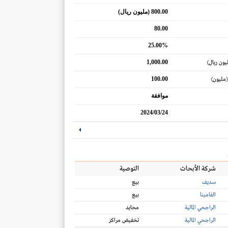
800.00 (مليون ريال)
80.00
25.00%
1,000.00
يون ريال)
100.00
(مليون)
موافقة
2024/03/24
شركة الأبحاث
التوصية
سديف
بيع
الفامينا
بيع
الراجحي المالية
محايد
الراجحي المالية
تخفيض مراكز