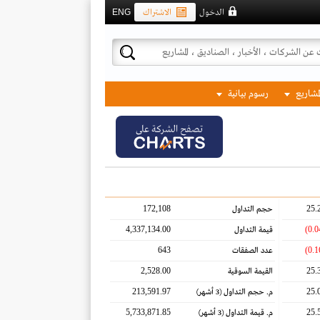
الدخول
الاشتراك
ENG
لمشاريع
رسوم بيانية
تصفح الشركة على
172,108
25.
حجم التداول
4,337,134.00
قيمة التداول
643
عدد الصفقات
2,528.00
25.
القيمة السوقية
213,591.97
25.
م. حجم التداول
(3 أشهر)
5,733,871.85
25.
م. قيمة التداول
(3 أشهر)