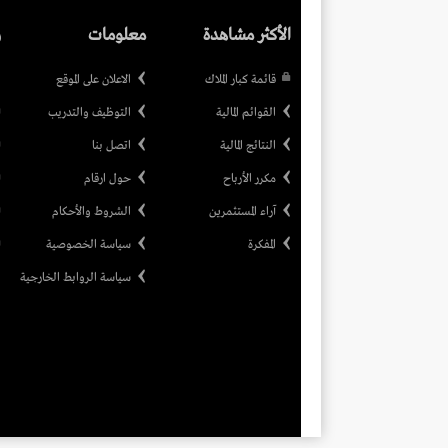
الأكثر مشاهدة
معلومات
ر
قائمة كبار الملاك
الاعلان على الموقع
القوائم المالية
التوظيف والتدريب
النتائج المالية
اتصل بنا
مكرر الأرباح
حول ارقام
آراء المستثمرين
الشروط والأحكام
المفكرة
سياسة الخصوصية
سياسة الروابط الخارجية