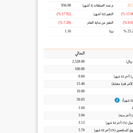
956.90
25.
م.عدد الصفقات
(3 أشهر)
(17.92 %)
التغير
(12 أشهر)
(7.20 %)
التغير من بداية العام
1.16
25.2
بيتا
الحالي
2,528.00
ريال
)
100.00
0.84
) (آخر 12 شهر)
15.46
(لأخر فترة معلنة)
10.00
30.03
1.64
3.94
 (أخر سنه)
3.13
أصول
(%) (أخر 12 شهر)
5.76
ق المساهمين
(%) (أخر 12 شهر)