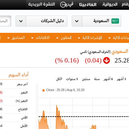
السعودية
يانات المالية
المؤشرات المالية
المحللون
الاكتتابات
الصناديق
ا
 السعودي
(الخزف السعودي)
تاسي
(0.16 %)
(0.04)
25.2
أداء السهم
3 أشهر
6 أشهر
سنة
سنتين
5 سنوات
الكل
28
آخر سعر
Close : 25.28 | Aug 6, 15:20
(0.04)
التغير
(0.16)
التغير
(%)
36
الافتتاح
06
الأدنى
54
الأعلى