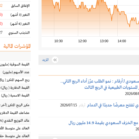
32
الإغلاق السابق
(15.96 %)
التغير
(3 أشهر)
(6.02 %)
التغير
(6 أشهر)
7 %
التذبذب السنوي
10:30
12:00
13:00
14:00
المؤشرات المالية
المزيد
القيمة السوقية
(مليون
عدد الأسهم
(مليون)
ربح السهم المتكرر
(
ريال
ودي لـ أرقام : نمو الطلب عزّز أداء الربع الثاني..
المستويات الطبيعية في الربع الثالث
القيمة الدفترية
(
ريال
) 
2026/08/
القيمة الاسمية
(
ريال
)
تفتتح معرضًا جديدًا في الدمام
2026/07/15
مكرر الربح المتكرر (آخر 12 شهراً)
أرقام
مضاعف القيمة الدفترية
عائد التوزيع النقدي
(%)
خزف السعودي بقيمة 14.9 مليون ريال
العائد على متوسط ال
20
العائد على متوسط حقو