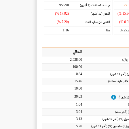
956.90
25.
م.عدد الصفقات
(3 أشهر)
(17.92 %)
التغير
(12 أشهر)
(7.20 %)
التغير من بداية العام
1.16
25.2
بيتا
الحالي
2,528.00
ريال
)
100.00
0.84
) (آخر 12 شهر)
15.46
(لأخر فترة معلنة)
10.00
30.03
1.64
3.94
 (أخر سنه)
3.13
أصول
(%) (أخر 12 شهر)
5.76
ق المساهمين
(%) (أخر 12 شهر)