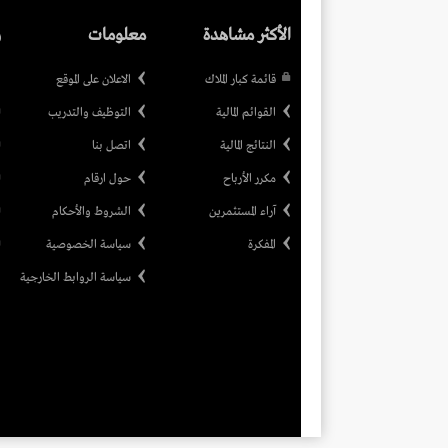
الأكثر مشاهدة
معلومات
ر
قائمة كبار الملاك
الاعلان على الموقع
القوائم المالية
التوظيف والتدريب
النتائج المالية
اتصل بنا
مكرر الأرباح
حول ارقام
آراء المستثمرين
الشروط والأحكام
المفكرة
سياسة الخصوصية
سياسة الروابط الخارجية