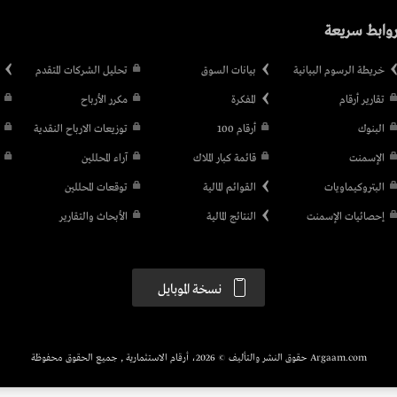
وابط سريعة
خريطة الرسوم البيانية
بيانات السوق
تحليل الشركات المتقدم
تقارير أرقام
المفكرة
مكرر الأرباح
البنوك
أرقام 100
توزيعات الارباح النقدية
الإسمنت
قائمة كبار الملاك
آراء المحللين
البتروكيماويات
القوائم المالية
توقعات المحللين
إحصائيات الإسمنت
النتائج المالية
الأبحاث والتقارير
نسخة الموبايل
Argaam.com حقوق النشر والتأليف © 2026، أرقام الاستثمارية , جميع الحقوق محفوظة