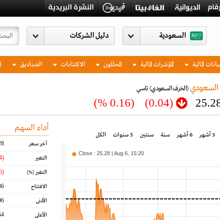
السعودية
يانات المالية
المؤشرات المالية
المحللون
الاكتتابات
الصناديق
ا
 السعودي
(الخزف السعودي)
تاسي
(0.16 %)
(0.04)
25.2
أداء السهم
3 أشهر
6 أشهر
سنة
سنتين
5 سنوات
الكل
28
آخر سعر
Close : 25.28 | Aug 6, 15:20
(0.04)
التغير
(0.16)
التغير
(%)
36
الافتتاح
06
الأدنى
54
الأعلى