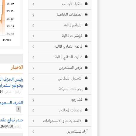
ملكية الأجانب
25.20
25.15
الصفقات الخاصة
25.10
القوائم المالية
25.05
25.00
المؤشرات المالية
15:00
قائمة التقارير المالية
شارت النتائج المالية
الاخبار
عرض المستثمرين
التحليل القطاعي
رئيس الخزف السع
ونتوقع استمرار 
إجراءات الشركة
04
أرقام - خاص
المشاريع
الخزف السعودي 
1
توصيات المحللين
صدر توقع عقد مع ال
الاندماجات و الاستحواذات
26/04/30
أرقام
آراء المستثمرين