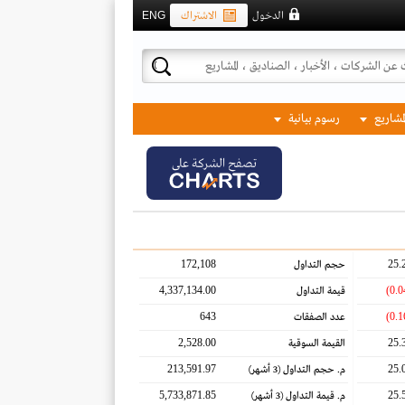
الدخول
الاشتراك
ENG
لمشاريع
رسوم بيانية
تصفح الشركة على
172,108
25.
حجم التداول
4,337,134.00
قيمة التداول
643
عدد الصفقات
2,528.00
25.
القيمة السوقية
213,591.97
25.
م. حجم التداول
(3 أشهر)
5,733,871.85
25.
م. قيمة التداول
(3 أشهر)