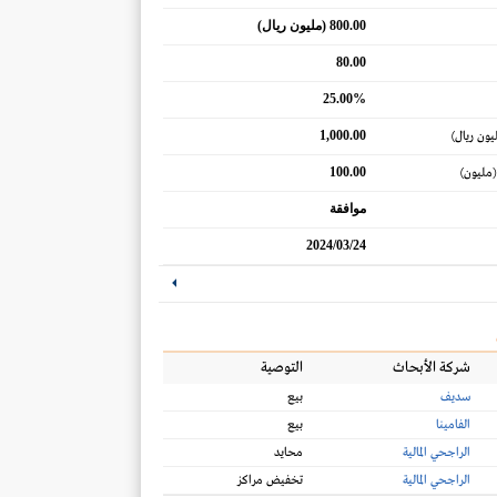
800.00 (مليون ريال)
80.00
25.00%
1,000.00
يون ريال)
100.00
(مليون)
موافقة
2024/03/24
شركة الأبحاث
التوصية
سديف
بيع
الفامينا
بيع
الراجحي المالية
محايد
الراجحي المالية
تخفيض مراكز