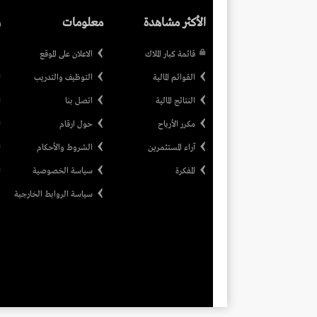
الأكثر مشاهدة
معلومات
ر
قائمة كبار الملاك
الاعلان على الموقع
القوائم المالية
التوظيف والتدريب
النتائج المالية
اتصل بنا
مكرر الأرباح
حول ارقام
آراء المستثمرين
الشروط والأحكام
المفكرة
سياسة الخصوصية
سياسة الروابط الخارجية