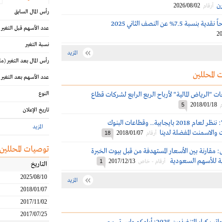
رن
2026/08/02
أرقام
رأس المال السابق
بة 7.5% عن النصف الثاني 2025
عدد الأسهم قبل التغير
20
نسبة التغير
المزيد
رأس المال بعد التغير
(مل
 المحللين
عدد الأسهم بعد التغير
"الرياض المالية" لأرباح الربع الرابع لشركات قطاع
النوع
2018/01/18
5
تاريخ الإعلان
"الرياض المالية": ننظر لعام 2018 بايجابية.. وقطاعات البنوك
المزيد
 والاسمنت المفضلة لدينا
2018/01/07
أرقام
18
توصيات المحللين
 مقارنة بين الأسعار المستهدفة من قبل بيوت الخبرة
ية للأسهم السعودية
2017/12/13
أرقام - خاص
1
التاريخ
2025/08/10
المزيد
2018/01/07
2017/11/02
2017/07/25