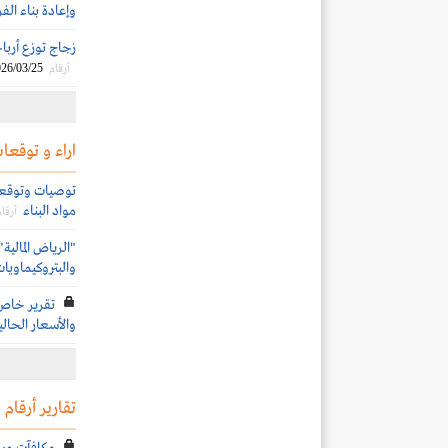
وإعادة بناء الف
زجاج توزع أرباحاً نقدية بنس
26/03/25
أرقام
اراء و توقعات
توصيات وتوقعات 
مواد البناء
أرقام
والبتروكيماويات
تقرير خاص:
والأسعار الحال
تقارير أرقام