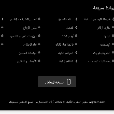
وابط سريعة
خريطة الرسوم البيانية
بيانات السوق
تحليل الشركات المتقدم
تقارير أرقام
المفكرة
مكرر الأرباح
البنوك
أرقام 100
توزيعات الارباح النقدية
الإسمنت
قائمة كبار الملاك
آراء المحللين
البتروكيماويات
القوائم المالية
توقعات المحللين
إحصائيات الإسمنت
النتائج المالية
الأبحاث والتقارير
نسخة الموبايل
Argaam.com حقوق النشر والتأليف © 2026، أرقام الاستثمارية , جميع الحقوق محفوظة