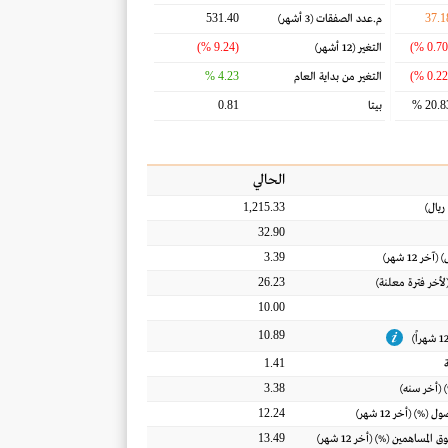
531.40
37.1
م.عدد الصفقات
(3 أشهر)
(9.24 %)
التغير
(12 أشهر)
4.23 %
التغير من بداية العام
0.81
20.83
بيتا
الحالي
1,215.33
ريال
)
32.90
3.39
) (آخر 12 شهر)
26.23
(لأخر فترة معلنة)
10.00
10.89
1.41
3.38
 (أخر سنه)
12.24
أصول
(%) (أخر 12 شهر)
13.49
ق المساهمين
(%) (أخر 12 شهر)