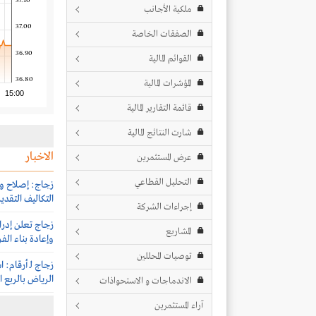
37.10
ملكية الأجانب
37.00
الصفقات الخاصة
36.90
القوائم المالية
36.80
المؤشرات المالية
15:00
قائمة التقارير المالية
شارت النتائج المالية
الاخبار
عرض المستثمرين
التحليل القطاعي
زجاج: إصلاح وإ
التكاليف التقديرية للإص
إجراءات الشركة
زجاج تعلن إدر
المشاريع
وإعادة بناء الف
توصيات المحللين
زجاج لـ أرقام:
الرياض بالربع ال
الاندماجات و الاستحواذات
آراء المستثمرين