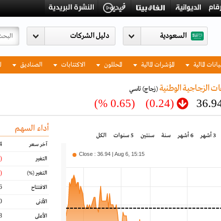
السعودية
يانات المالية
المؤشرات المالية
المحللون
الاكتتابات
الصناديق
ا
ت الزجاجية الوطنية
(زجاج)
تاسي
(0.65 %)
(0.24)
36.9
أداء السهم
3 أشهر
6 أشهر
سنة
سنتين
5 سنوات
الكل
4
آخر سعر
Close : 36.94 | Aug 6, 15:15
(0.24)
التغير
(0.65)
التغير
(%)
6
الافتتاح
0
الأدنى
8
الأعلى