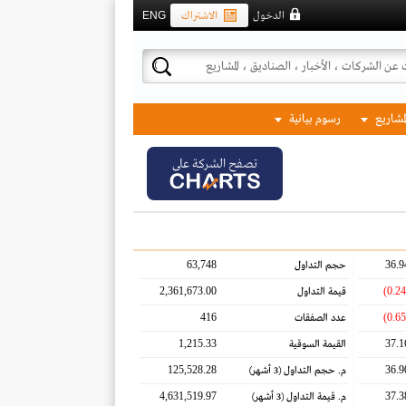
الدخول
الاشتراك
ENG
لمشاريع
رسوم بيانية
تصفح الشركة على
63,748
36.9
حجم التداول
2,361,673.00
قيمة التداول
416
عدد الصفقات
1,215.33
37.1
القيمة السوقية
125,528.28
36.9
م. حجم التداول
(3 أشهر)
4,631,519.97
37.3
م. قيمة التداول
(3 أشهر)