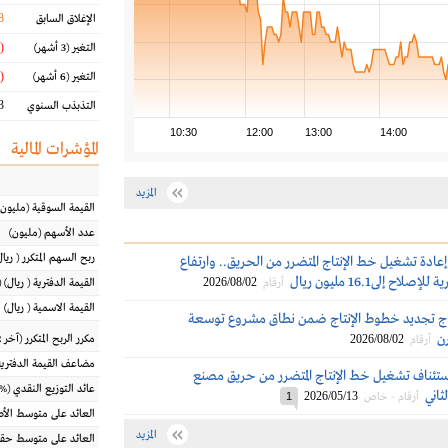
8
الإغلاق السابق
(0.70 %)
التغير
(3 أشهر)
(0.22 %)
التغير
(6 أشهر)
 %
التذبذب السنوي
10:30
12:00
13:00
14:00
المؤشرات المالية
المزيد
القيمة السوقية
(مليون
عدد الأسهم
(مليون)
ربح السهم المتكرر
(
ريال
عادة تشغيل خط الإنتاج المتضرر من الحريق.. وارتفاع
لاح إلى16.1 مليون ريال
2026/08/02
أرقام
القيمة الدفترية
(
ريال
) 
القيمة الاسمية
(
ريال
)
اج تجديد خطوط الإنتاج ضمن نطاق مشروع توسعة
رن
2026/08/02
مكرر الربح المتكرر (آخر 12 شهراً)
أرقام
مضاعف القيمة الدفترية
 استئناف تشغيل خط الإنتاج المتضرر من حريق مصنع
عائد التوزيع النقدي
(%)
ثاني
2026/05/13
أرقام - خاص
1
العائد على متوسط ال
المزيد
العائد على متوسط حقو