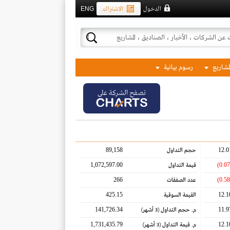
الدخول
الاشتراك
ENG
لمشاريع
رسوم بيانية
تصفح الشركة على
89,158
12.0
حجم التداول
1,072,597.00
قيمة التداول
266
عدد الصفقات
425.15
12.1
القيمة السوقية
141,726.34
11.9
م. حجم التداول
(3 أشهر)
1,731,435.79
12.1
م. قيمة التداول
(3 أشهر)