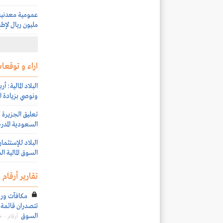
مليون ريال لإطف
اراء و توقعات
البلاد المالية: 
ونوصي بزيادة ال
السعودية المدرج
السوق المالية ا
تقارير أرقام
تتصدران قائمة ا
السوق
أرقام - 