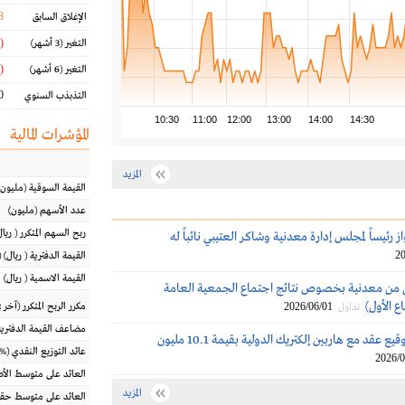
8
الإغلاق السابق
(1.48 %)
التغير
(3 أشهر)
(8.32 %)
التغير
(6 أشهر)
 %
التذبذب السنوي
10:30
11:00
12:00
13:00
14:00
14:30
المؤشرات المالية
المزيد
القيمة السوقية
(مليون
عدد الأسهم
(مليون)
ربح السهم المتكرر
(
ريال
ز رئيساً لمجلس إدارة معدنية وشاكر العتيبي نائباً له
20
القيمة الدفترية
(
ريال
) 
القيمة الاسمية
(
ريال
)
من معدنية بخصوص نتائج اجتماع الجمعية العامة
ع الأول)
2026/06/01
مكرر الربح المتكرر (آخر 12 شهراً)
تداول
مضاعف القيمة الدفترية
معدنية تُعلن توقيع عقد مع هاربين إلكتريك الدولية بقيمة 10.1 مليون
عائد التوزيع النقدي
(%)
2026/0
العائد على متوسط ال
المزيد
العائد على متوسط حقو