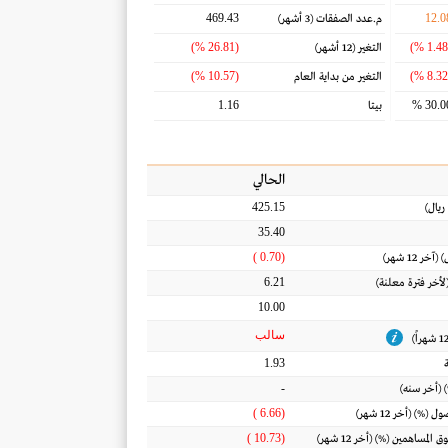
469.43
12.0
م.عدد الصفقات
(3 أشهر)
(26.81 %)
التغير
(12 أشهر)
(10.57 %)
التغير من بداية العام
1.16
30.00
بيتا
الحالي
425.15
ريال
)
35.40
(0.70 )
) (آخر 12 شهر)
6.21
(لأخر فترة معلنة)
10.00
سالب
1.93
-
 (أخر سنه)
(6.66 )
أصول
(%) (أخر 12 شهر)
(10.73 )
ق المساهمين
(%) (أخر 12 شهر)