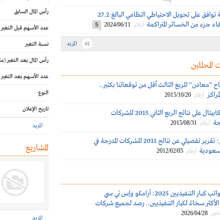
رأس المال السابق
عمومية معدنية توافق على تحويل الاحتياطي النظامي البالغ 27.2
اء جزء من الخسائر المتراكمة
2024/06/11
أرقام
5
عدد الأسهم قبل التغير
المزيد
نسبة التغير
رأس المال بعد التغير
(مل
 المحللين
عدد الأسهم بعد التغير
أرباح "معادن" للربع الثالث أقل من توقعاتنا بكثير..
النوع
مراكز
2015/10/20
أرقام
تاريخ الإعلان
تعليق الجزيرة كابيتال على نتائج الربع الثاني 2015 للشركات
ة‎
2015/08/31
أرقام
المزيد
البلاد للإستثمار: تقرير تفصيلي عن نتائج 2011 للشركات المدرجة في
المشاريع
لسعودية
2012/02/05
أرقام
مكافآت ورواتب كبار التنفيذيين 2025: أرامكو وإس تي سي
لأكثر سخاءً لكبار التنفيذيين.. رصد لجميع شركات
2026/04/28
خاص
المزيد