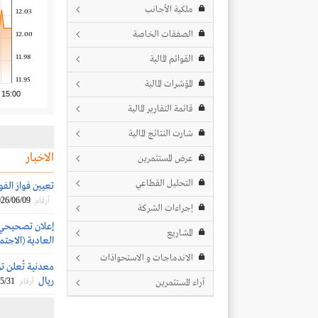
ملكية الأجانب
12.03
الصفقات الخاصة
12.00
11.98
القوائم المالية
11.95
المؤشرات المالية
15:00
قائمة التقارير المالية
شارت النتائج المالية
الاخبار
عرض المستثمرين
التحليل القطاعي
تعيين فواز الفوا
26/06/09
أرقام
إجراءات الشركة
إعلان تصحيحي 
المشاريع
العادية (الاجتما
الاندماجات و الاستحواذات
ريال
5/31
آراء المستثمرين
أرقام