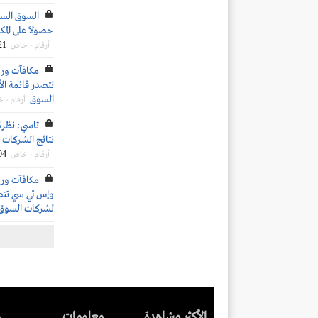
السوق السع
حصولًا على المكا
21
أرقام - خاص
تتصدر قائمة الأ
السوق
أرقام - 
تاسي: نظرة
نتائج الشركات ال
04
أرقام - خاص
وإس تي سي تتصدر
لشركات السوق
الأكثر مشاهدة
معلومات
ر