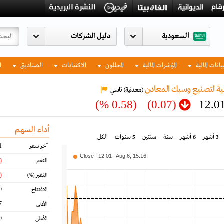
السعودية
يانات المالية
المؤشرات المالية
المحللون
الاكتتابات
الصناديق
ا
ية لتصنيع وسبك المعادن
(معدنية)
تاسي
(0.58 %)
(0.07)
12.0
أداء السهم
3 أشهر
6 أشهر
سنة
سنتين
5 سنوات
الكل
1
آخر سعر
Close : 12.01 | Aug 6, 15:16
(0.07)
التغير
(0.58)
التغير
(%)
0
الافتتاح
7
الأدنى
0
الأعلى