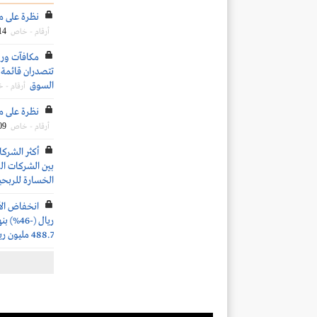
نظرة على مكر
14
أرقام - خاص
تتصدران قائمة ا
السوق
أرقام - 
نظرة على مكر
09
أرقام - خاص
أكثر الشركا
الخسارة للربح
488.7 مليون ريال (-60%)