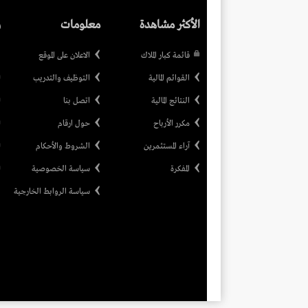
الأكثر مشاهدة
معلومات
ر
قائمة كبار الملاك
الاعلان على الموقع
القوائم المالية
التوظيف والتدريب
النتائج المالية
اتصل بنا
مكرر الأرباح
حول ارقام
آراء المستثمرين
الشروط والأحكام
المفكرة
سياسة الخصوصية
سياسة الروابط الخارجية