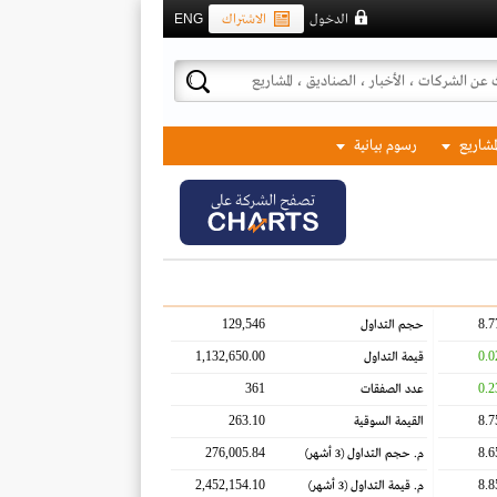
الدخول
الاشتراك
ENG
لمشاريع
رسوم بيانية
تصفح الشركة على
129,546
8.7
حجم التداول
1,132,650.00
0.0
قيمة التداول
361
0.2
عدد الصفقات
263.10
8.7
القيمة السوقية
276,005.84
8.6
م. حجم التداول
(3 أشهر)
2,452,154.10
8.8
م. قيمة التداول
(3 أشهر)