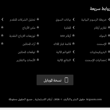
وابط سريعة
خريطة الرسوم البيانية
بيانات السوق
تحليل الشركات المتقدم
تقارير أرقام
المفكرة
مكرر الأرباح
البنوك
أرقام 100
توزيعات الارباح النقدية
الإسمنت
قائمة كبار الملاك
آراء المحللين
البتروكيماويات
القوائم المالية
توقعات المحللين
إحصائيات الإسمنت
النتائج المالية
الأبحاث والتقارير
نسخة الموبايل
Argaam.com حقوق النشر والتأليف © 2026، أرقام الاستثمارية , جميع الحقوق محفوظة