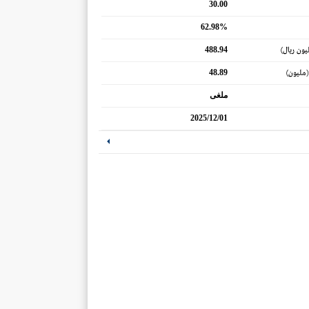
30.00
62.98%
488.94
يون ريال)
48.89
(مليون)
ملغى
2025/12/01