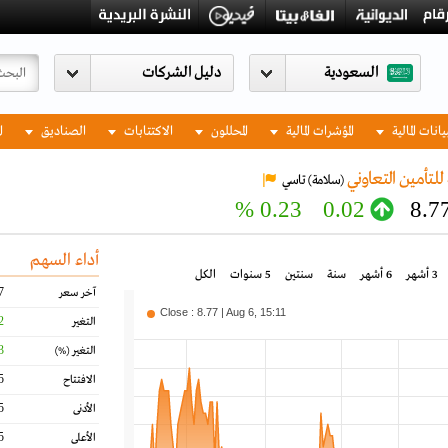
السعودية
يانات المالية
المؤشرات المالية
المحللون
الاكتتابات
الصناديق
ا
لتأمين التعاوني
(سلامة)
تاسي
0.23 %
0.02
8.7
أداء السهم
3 أشهر
6 أشهر
سنة
سنتين
5 سنوات
الكل
7
آخر سعر
Close : 8.77 | Aug 6, 15:11
2
التغير
3
التغير
(%)
5
الافتتاح
5
الأدنى
5
الأعلى