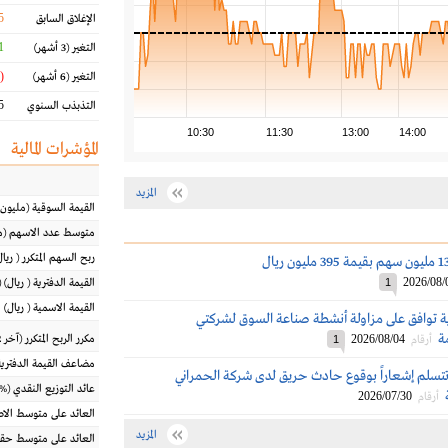
5
الإغلاق السابق
 %
التغير
(3 أشهر)
(3.84 %)
التغير
(6 أشهر)
 %
التذبذب السنوي
10:30
11:30
13:00
14:00
المؤشرات المالية
المزيد
القيمة السوقية
(مليون
متوسط عدد الاسهم
(م
ربح السهم المتكرر
(
ريال
2026/08/
1
القيمة الدفترية
(
ريال
) 
القيمة الاسمية
(
ريال
)
ة توافق على مزاولة أنشطة صناعة السوق لشركتي
ة
2026/08/04
مكرر الربح المتكرر (آخر 12 شهراً)
أرقام
1
مضاعف القيمة الدفترية
تتسلم إشعاراً بوقوع حادث حريق لدى شركة الحمراني
عائد التوزيع النقدي
(%)
2026/07/30
أرقام
العائد على متوسط ال
المزيد
العائد على متوسط حقو