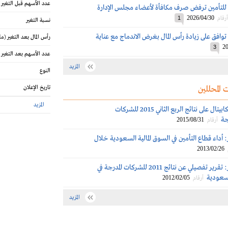
عدد الأسهم قبل التغير
للتأمين ترفض صرف مكافأة لأعضاء مجلس الإدارة
2026/04/30
أرقام
1
نسبة التغير
وافق على زيادة رأس المال بغرض الاندماج مع عناية
رأس المال بعد التغير
(مل
20
3
عدد الأسهم بعد التغير
المزيد
النوع
 المحللين
تاريخ الإعلان
المزيد
تعليق الجزيرة كابيتال على نتائج الربع الثاني 2015 للشركات
ة‎
2015/08/31
أرقام
ر: أداء قطاع التأمين في السوق المالية السعودية خلال
2013/02/26
البلاد للإستثمار: تقرير تفصيلي عن نتائج 2011 للشركات المدرجة في
لسعودية
2012/02/05
أرقام
المزيد