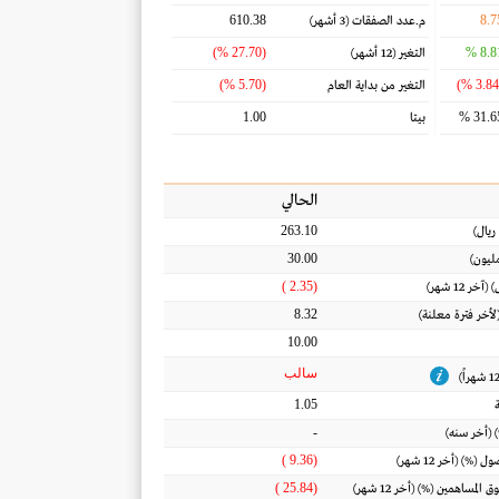
610.38
8.7
م.عدد الصفقات
(3 أشهر)
(27.70 %)
8.81
التغير
(12 أشهر)
(5.70 %)
التغير من بداية العام
1.00
31.65
بيتا
الحالي
263.10
ريال
)
30.00
ليون)
(2.35 )
) (آخر 12 شهر)
8.32
(لأخر فترة معلنة)
10.00
سالب
1.05
-
 (أخر سنه)
(9.36 )
اصول
(%) (أخر 12 شهر)
(25.84 )
ق المساهمين
(%) (أخر 12 شهر)