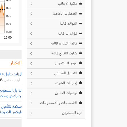
8.78
ملكية الأجانب
8.75
الصفقات الخاصة
8.73
القوائم المالية
8.70
8.68
المؤشرات المالية
15:00
قائمة التقارير المالية
شارت النتائج المالية
الاخبار
عرض المستثمرين
التحليل القطاعي
المزاد: تداول 13.4 مليون سهم بقيمة 395 مليون ريال
05
أرقام - خاص
إجراءات الشركة
تداول السعودي
توصيات المحللين
جازادكو وسلام
الاندماجات و الاستحواذات
سلامة للتأمين 
فوكس البترولية
آراء المستثمرين