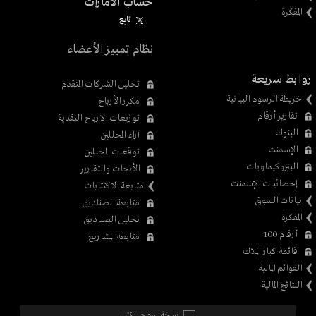
حساب الامارات
المفكرة
تابِع
نظام تمييز الأعضاء
روابط سريعة
تحليل الشركات المتقدم
خريطة الرسوم البيانية
مكرر الأرباح
تقارير أرقام
توزيعات الارباح النقدية
البنوك
آراء المحللين
الإسمنت
توقعات المحللين
البتروكيماويات
الأبحاث والتقارير
إحصائيات الإسمنت
متابعة الاكتتابات
بيانات السوق
متابعة الصناديق
المفكرة
تحليل الصناديق
أرقام 100
متابعة المشاريع
قائمة كبار الملاك
القوائم المالية
النتائج المالية
نسخة سطح المكتب