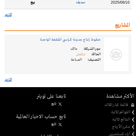
سديف
بيع
2025/08/10
المزيد
المشاريع
خطوط إنتاج جديدة-كراسي القطعة الواحدة
دور الشركة:
مالك
الحالة:
مكتمل
التصنيف:
الصناعة
المزيد
الأكثر مشاهدة
تابعنا على تويتر
تابِع
قائمة كبار الملاك
القوائم المالية
تابع حساب الاخبار العالمية
النتائج المالية
تابِع
مكرر الأرباح
آراء المستثمرين