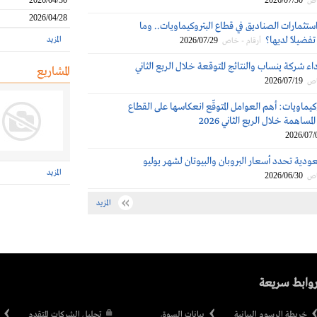
2026/04/30
2026/07/30
اص
2026/04/28
ستثمارات الصناديق في قطاع البتروكيماويات.. وما
تفضيلاً لديها؟
المزيد
2026/07/29
أرقام - خاص
اء شركة ينساب والنتائج المتوقعة خلال الربع الثاني
المشاريع
2026/07/19
اص
كيماويات: أهم العوامل المتوقّع انعكاسها على القطاع
مساهمة خلال الربع الثاني 2026
2026/07/
ودية تحدد أسعار البروبان والبيوتان لشهر يوليو
المزيد
2026/06/30
اص
المزيد
وابط سريعة
خريطة الرسوم البيانية
بيانات السوق
تحليل الشركات المتقدم