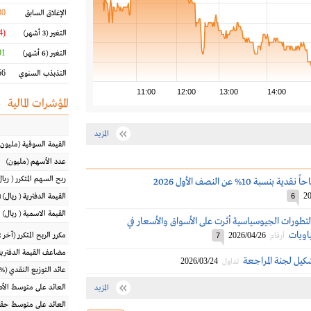
30
الإغلاق السابق
(15.64 %)
التغير
(3 أشهر)
1 %
التغير
(6 أشهر)
6 %
التذبذب السنوي
11:00
12:00
13:00
14:00
المؤشرات المالية
المزيد
القيمة السوقية
(مليون
عدد الأسهم
(مليون)
ربح السهم المتكرر
(
ريال
نسبة 10% عن النصف الأول 2026
20
6
القيمة الدفترية
(
ريال
) 
القيمة الاسمية
(
ريال
)
تطورات الجيوسياسية أثرت على الأسواق والأسعار في
اويات
2026/04/26
مكرر الربح المتكرر (آخر 12 شهراً)
أرقام
7
مضاعف القيمة الدفترية
يل لجنة المراجعة
2026/03/24
تداول
عائد التوزيع النقدي
(%)
العائد على متوسط ال
المزيد
العائد على متوسط حقو