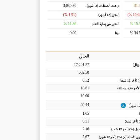
3,035.36
31.
م.عدد الصفقات
(3 أشهر)
(1.91 %)
التغير
(12 أشهر)
11.86 %
15.9
التغير من بداية العام
0.90
34.5
بيتا
الحالي
17,291.27
ريال
)
562.50
0.52
) (آخر 12 شهر)
18.61
(لأخر فترة معلنة)
10.00
59.44
1.65
6.51
 (أخر سنه)
2.16
أصول
(%) (أخر 12 شهر)
2.67
ق المساهمين
(%) (أخر 12 شهر)