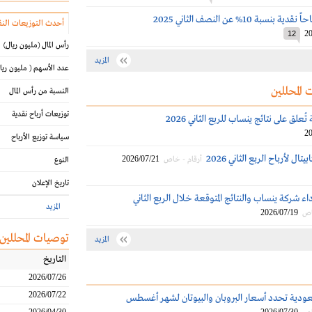
نسبة 10% عن النصف الثاني 2025
أحدث التوزيعات النق
20
12
رأس المال
(مليون ريال)
المزيد
عدد الأسهم
( مليون ريا
 المحللين
النسبة من رأس المال
توزيعات أرباح نقدية
ة تُعلق على نتائج ينساب للربع الثاني 2026
20
سياسة توزيع الأرباح
ال لأرباح الربع الثاني 2026
2026/07/21
أرقام - خاص
النوع
تاريخ الإعلان
اء شركة ينساب والنتائج المتوقعة خلال الربع الثاني
المزيد
2026/07/19
اص
توصيات المحللين
المزيد
التاريخ
2026/07/26
2026/07/22
عودية تحدد أسعار البروبان والبيوتان لشهر أغسطس