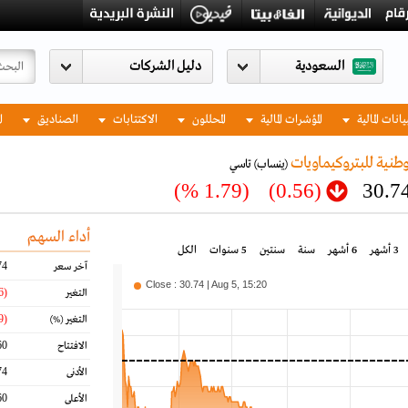
السعودية
يانات المالية
المؤشرات المالية
المحللون
الاكتتابات
الصناديق
ا
وطنية للبتروكيماويات
(ينساب)
تاسي
(1.79 %)
(0.56)
30.7
أداء السهم
3 أشهر
6 أشهر
سنة
سنتين
5 سنوات
الكل
74
آخر سعر
Close : 30.74 | Aug 5, 15:20
(0.56)
التغير
(1.79)
التغير
(%)
60
الافتتاح
74
الأدنى
60
الأعلى