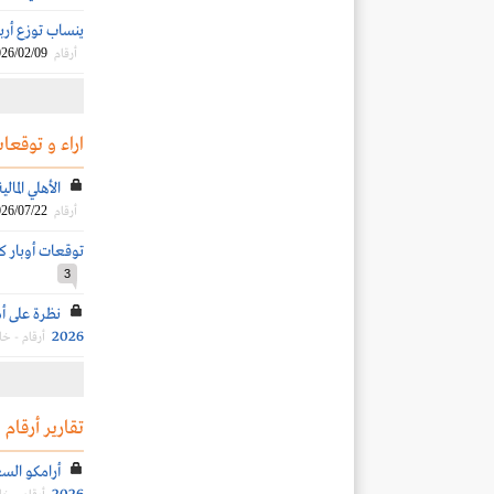
ينساب توزع أرباحاً نقدية ب
26/02/09
أرقام
اراء و توقعات
الأهلي المالي
26/07/22
أرقام
توقعات أوبار كابيت
3
نظرة على أد
2026
أرقام - خ
تقارير أرقام
أرامكو الس