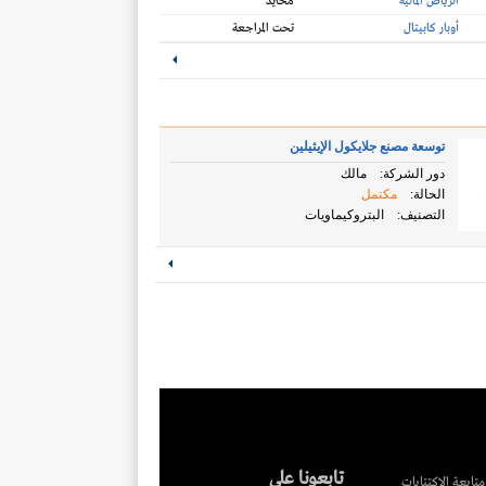
الرياض المالية
محايد
أوبار كابيتال
تحت المراجعة
توسعة مصنع جلايكول الإيثيلين
دور الشركة:
مالك
الحالة:
مكتمل
التصنيف:
البتروكيماويات
تابعونا على
متابعة الاكتتابات