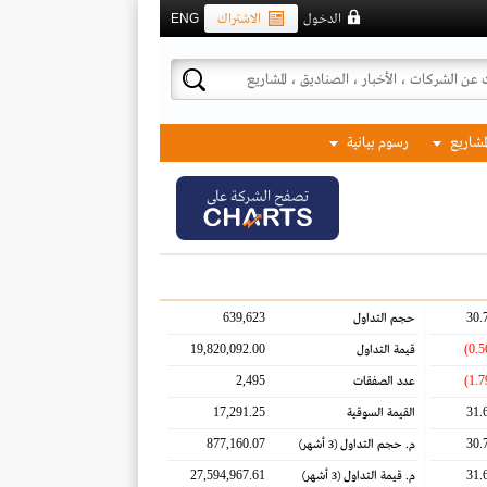
الدخول
الاشتراك
ENG
لمشاريع
رسوم بيانية
تصفح الشركة على
639,623
30.
حجم التداول
19,820,092.00
قيمة التداول
2,495
عدد الصفقات
17,291.25
31.
القيمة السوقية
877,160.07
30.
م. حجم التداول
(3 أشهر)
27,594,967.61
31.
م. قيمة التداول
(3 أشهر)