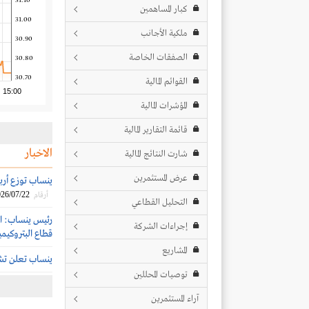
31.10
كبار المساهمين
31.00
ملكية الأجانب
30.90
الصفقات الخاصة
30.80
30.70
القوائم المالية
15:00
المؤشرات المالية
قائمة التقارير المالية
الاخبار
شارت النتائج المالية
عرض المستثمرين
ينساب توزع أرباحاً نقدية ب
26/07/22
أرقام
التحليل القطاعي
رئيس ينساب: ال
إجراءات الشركة
قطاع البتروكيمي
المشاريع
ينساب تعلن تشك
توصيات المحللين
آراء المستثمرين