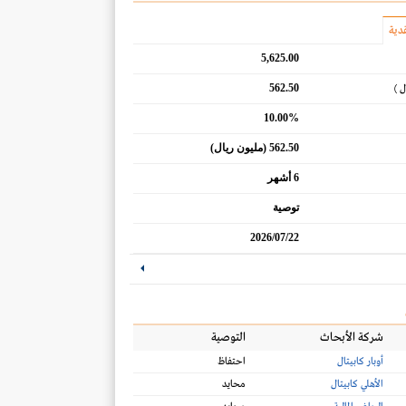
دية
5,625.00
562.50
ل )
10.00%
562.50 (مليون ريال)
6 أشهر
توصية
2026/07/22
شركة الأبحاث
التوصية
أوبار كابيتال
احتفاظ
الأهلي كابيتال
محايد