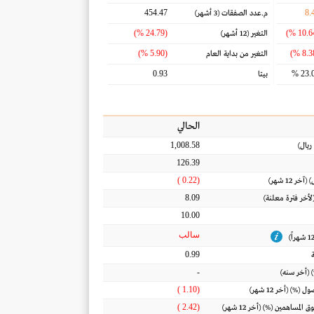
454.47
8.
م.عدد الصفقات
(3 أشهر)
(24.79 %)
التغير
(12 أشهر)
(5.90 %)
التغير من بداية العام
0.93
23.0
بيتا
الحالي
1,008.58
ريال
)
126.39
(0.22 )
) (آخر 12 شهر)
8.09
(لأخر فترة معلنة)
10.00
سالب
0.99
-
 (أخر سنه)
(1.10 )
أصول
(%) (أخر 12 شهر)
(2.42 )
ق المساهمين
(%) (أخر 12 شهر)