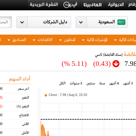
السعودية
يانات المالية
المؤشرات المالية
المحللون
الاكتتابات
الصناديق
ا
قابضة
(سناد القابضة)
تاسي
(5.11 %)
(0.43)
7.9
أداء السهم
3 أشهر
6 أشهر
سنة
سنتين
5 سنوات
الكل
98
آخر سعر
Close : 7.98 | Aug 6, 15:20
(0.43)
التغير
(5.11)
التغير
(%)
30
الافتتاح
80
الأدنى
40
الأعلى