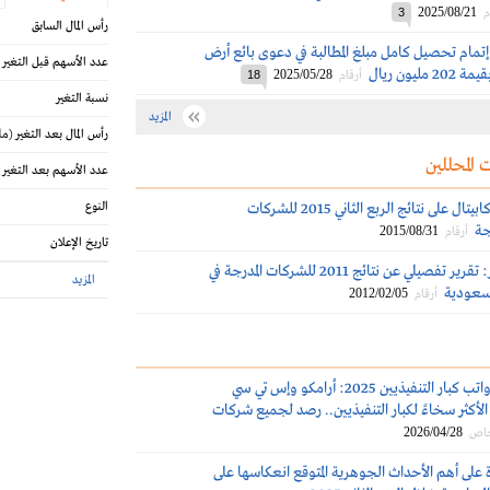
2025/08/21
م
3
رأس المال السابق
إتمام تحصيل كامل مبلغ المطالبة في دعوى بائع أرض
عدد الأسهم قبل التغير
ليون ريال
2025/05/28
أرقام
18
نسبة التغير
المزيد
رأس المال بعد التغير
(مل
 المحللين
عدد الأسهم بعد التغير
تعليق الجزيرة كابيتال على نتائج الربع الثاني 2015 للشركات
النوع
ة‎
2015/08/31
أرقام
تاريخ الإعلان
البلاد للإستثمار: تقرير تفصيلي عن نتائج 2011 للشركات المدرجة في
المزيد
لسعودية
2012/02/05
أرقام
مكافآت ورواتب كبار التنفيذيين 2025: أرامكو وإس تي سي
لأكثر سخاءً لكبار التنفيذيين.. رصد لجميع شركات
2026/04/28
خاص
 على أهم الأحداث الجوهرية المتوقع انعكاسها على