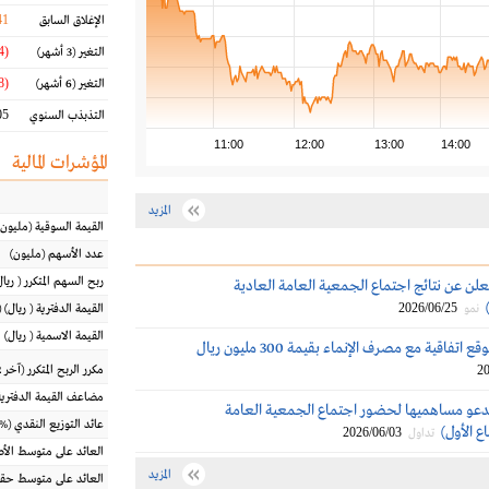
41
الإغلاق السابق
(10.64 %)
التغير
(3 أشهر)
(8.38 %)
التغير
(6 أشهر)
5 %
التذبذب السنوي
11:00
12:00
13:00
14:00
المؤشرات المالية
المزيد
القيمة السوقية
(مليون
عدد الأسهم
(مليون)
ربح السهم المتكرر
(
ريال
علن عن نتائج اجتماع الجمعية العامة العادية
2026/06/25
نمو
القيمة الدفترية
(
ريال
) 
القيمة الاسمية
(
ريال
)
اتفاقية مع مصرف الإنماء بقيمة 300 مليون ريال
20
مكرر الربح المتكرر (آخر 12 شهراً)
مضاعف القيمة الدفترية
تدعو مساهميها لحضور اجتماع الجمعية العامة
عائد التوزيع النقدي
(%)
ع الأول)
2026/06/03
تداول
العائد على متوسط ال
المزيد
العائد على متوسط حقو