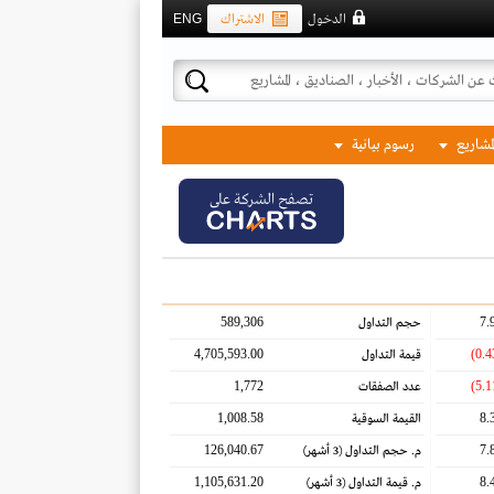
الدخول
الاشتراك
ENG
لمشاريع
رسوم بيانية
تصفح الشركة على
589,306
7.
حجم التداول
4,705,593.00
قيمة التداول
1,772
عدد الصفقات
1,008.58
8.
القيمة السوقية
126,040.67
7.
م. حجم التداول
(3 أشهر)
1,105,631.20
8.
م. قيمة التداول
(3 أشهر)