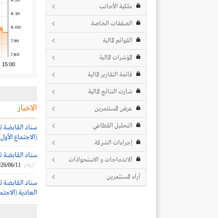
8.20
ملكية الأجانب
8.10
الصفقات الخاصة
8.00
القوائم المالية
7.90
7.80
المؤشرات المالية
15:00
قائمة التقارير المالية
شارت النتائج المالية
الاخبار
عرض المستثمرين
التحليل القطاعي
سناد القابضة ت
(الاجتماع الأول)
إجراءات الشركة
سناد القابضة توقع 
الاندماجات و الاستحواذات
26/06/11
أرقام
آراء المستثمرين
سناد القابضة 
العادية (الاجتما