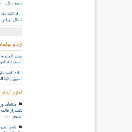
مليون ريال
أرقا
سناد القابضة: 
شمال الرياض بقيمة 202 م
اراء و توقعات
السعودية المدرج
السوق المالية ا
تقارير أرقام
تتصدران قائمة ا
السوق
أرقام - 
تاسي: نظرة