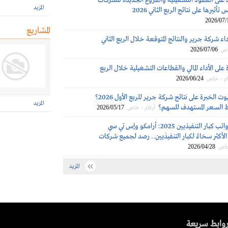
 على العقود التشغيلية والفروع الجديدة للشركات
المزيد
تأثيرها على نتائج الربع الثاني 2026
2026/07/
المشاريع
اء شركة جرير والنتائج المتوقعة خلال الربع الثاني
2026/07/06
اص
على الأداء المالي والقطاعات التشغيلية خلال الربع
2026/06/24
ام - خاص
بم علقت بيوت الخبرة على نتائج شركة جرير للربع الأول 2026؟
المزيد
 السعر المستهدف للسهم؟
2026/05/17
أرقام - خاص
مكافآت ورواتب كبار التنفيذيين 2025: أرامكو وإس تي سي
لأكثر سخاءً لكبار التنفيذيين.. رصد لجميع شركات
2026/04/28
خاص
المزيد
وابط سريعة