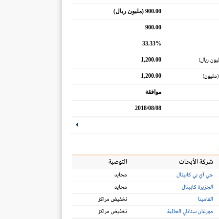
900.00 (مليون ريال)
900.00
33.33%
1,200.00
يون ريال)
1,200.00
(مليون)
موافقة
2018/08/08
شركة الأبحاث
التوصية
جي آي بي كابيتال
محايد
الجزيرة كابيتال
محايد
الفامينا
تخفيض مراكز
مورغان ستانلي العالمية
تخفيض مراكز