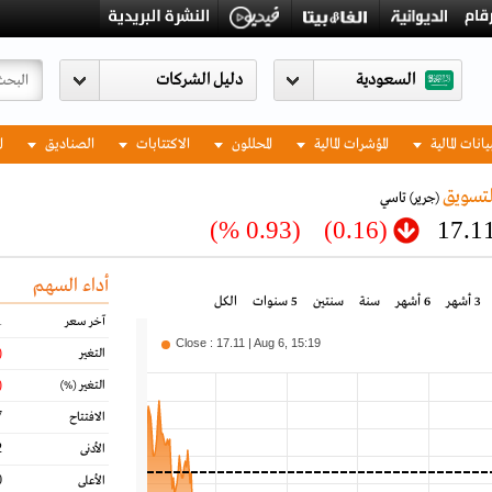
السعودية
يانات المالية
المؤشرات المالية
المحللون
الاكتتابات
الصناديق
ا
لتسويق
(جرير)
تاسي
(0.93 %)
(0.16)
17.1
أداء السهم
3 أشهر
6 أشهر
سنة
سنتين
5 سنوات
الكل
1
آخر سعر
Close : 17.11 | Aug 6, 15:19
16)
التغير
93)
التغير
(%)
7
الافتتاح
2
الأدنى
0
الأعلى