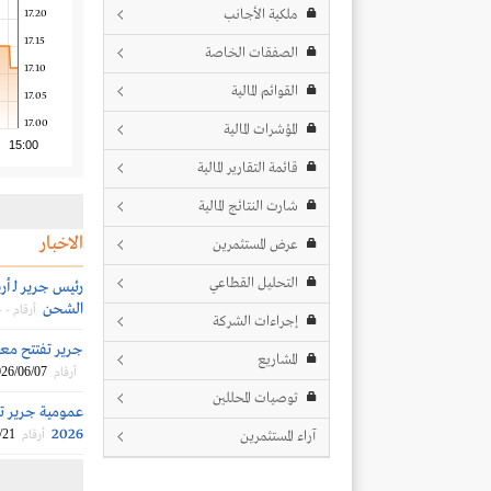
ملكية الأجانب
17.20
17.15
الصفقات الخاصة
17.10
القوائم المالية
17.05
17.00
المؤشرات المالية
15:00
قائمة التقارير المالية
شارت النتائج المالية
الاخبار
عرض المستثمرين
التحليل القطاعي
الشحن
أرقام -
إجراءات الشركة
جرير تفتتح معرضاً ج
المشاريع
26/06/07
أرقام
توصيات المحللين
عمومية جرير تف
2026
/21
آراء المستثمرين
أرقام