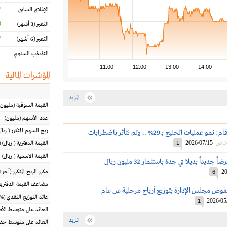
7
الإغلاق السابق
%
التغير
(3 أشهر)
%
التغير
(6 أشهر)
%
التذبذب السنوي
11:00
12:00
13:00
14:00
المؤشرات المالية
المزيد
القيمة السوقية
(مليون
عدد الأسهم
(مليون)
ربح السهم المتكرر
(
ريال
رئيس جرير لـ أرقام: نمو عمليات الخليج بـ 29% .. ولم نتأثر باضطرابات
2026/07/15
 خاص
1
القيمة الدفترية
(
ريال
) 
القيمة الاسمية
(
ريال
)
ديداً بديلاً في جدة باستثمار 32 مليون ريال
20
مكرر الربح المتكرر (آخر 12 شهراً)
6
مضاعف القيمة الدفترية
وض مجلس الإدارة بتوزيع أرباح مرحلية عن عام
عائد التوزيع النقدي
(%)
2026/05
1
العائد على متوسط ال
المزيد
العائد على متوسط حقو