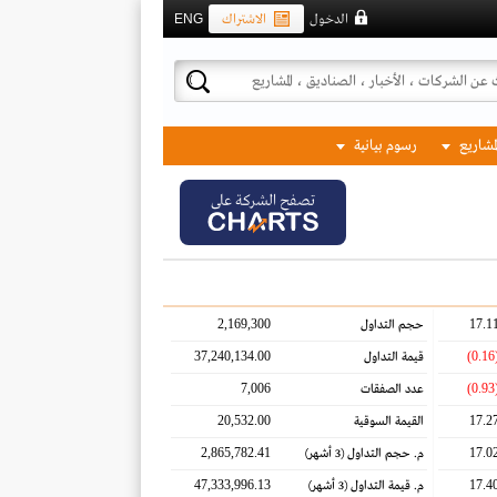
الدخول
الاشتراك
ENG
لمشاريع
رسوم بيانية
تصفح الشركة على
2,169,300
17.1
حجم التداول
37,240,134.00
(0.
قيمة التداول
7,006
(0.
عدد الصفقات
20,532.00
17.2
القيمة السوقية
2,865,782.41
17.0
م. حجم التداول
(3 أشهر)
47,333,996.13
17.4
م. قيمة التداول
(3 أشهر)