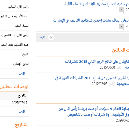
رأس المال السابق
20
4
عدد الأسهم قبل التغير
ُعلن إيقاف نشاط إحدى شركاتها التابعة في الإمارات
نسبة التغير
20
2
رأس المال بعد التغير
(مل
المزيد
عدد الأسهم بعد التغير
 المحللين
النوع
تعليق الجزيرة كابيتال على نتائج الربع الثاني 2015 للشركات
تاريخ الإعلان
ة‎
2015/08/31
أرقام
المزيد
البلاد للإستثمار: تقرير تفصيلي عن نتائج 2011 للشركات المدرجة في
لسعودية
2012/02/05
أرقام
توصيات المحللين
التاريخ
2025/07/17
تاسي: منذ بداية العام 9 شركات أوصت بزيادة رأس المال عن
المزيد
 و6 شركات أوصت بالتخفيض
2026/07/
المشاريع