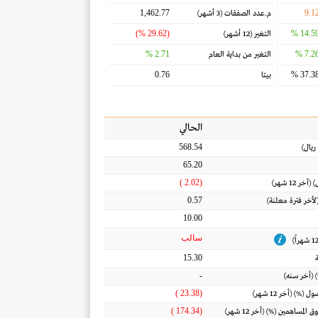
1,462.77
9.1
م.عدد الصفقات
(3 أشهر)
(29.62 %)
14.59 
التغير
(12 أشهر)
2.71 %
7.26 
التغير من بداية العام
0.76
37.38 
بيتا
الحالي
568.54
ريال
)
65.20
(2.02 )
) (آخر 12 شهر)
0.57
(لأخر فترة معلنة)
10.00
سالب
15.30
-
 (أخر سنه)
(23.38 )
أصول
(%) (أخر 12 شهر)
(174.34 )
ق المساهمين
(%) (أخر 12 شهر)