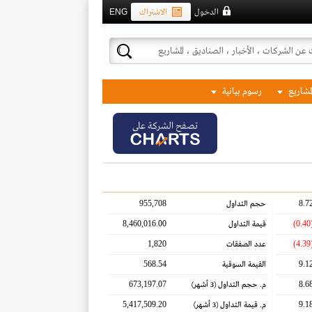
الدخول
الاشتراك
ENG
لمشاريع
رسوم بيانية
تصفح الشركة على
955,708
8.7
حجم التداول
8,460,016.00
(0.
قيمة التداول
1,820
(4.
عدد الصفقات
568.54
9.1
القيمة السوقية
673,197.07
8.6
م. حجم التداول
(3 أشهر)
5,417,509.20
9.1
م. قيمة التداول
(3 أشهر)