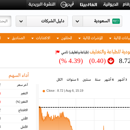
السعودية
يانات المالية
المؤشرات المالية
المحللون
الاكتتابات
الصناديق
ا
دية للطباعة والتغليف
(طباعة وتغليف)
تاسي
(4.39 %)
(0.40)
8.7
أداء السهم
3 أشهر
6 أشهر
سنة
سنتين
5 سنوات
الكل
2
آخر سعر
Close : 8.72 | Aug 6, 15:19
40)
التغير
39)
التغير
(%)
2
الافتتاح
8
الأدنى
8
الأعلى