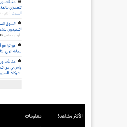
تتصدران قائمة ا
السوق
أرقام - 
التنفيذيين للشرك
08
أرقام - خاص
مع تراجع أس
بنهاية الربع الثاني 4
وإس تي سي تتصدر
لشركات السوق
الأكثر مشاهدة
معلومات
ر