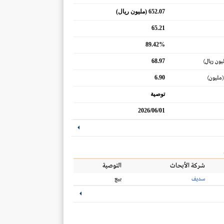
652.07 (مليون ريال)
65.21
89.42%
68.97
يون ريال)
6.90
(مليون)
توصية
2026/06/01
شركة الأبحاث
التوصية
سديف
بيع