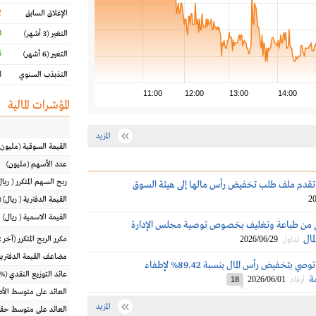
2
الإغلاق السابق
%
التغير
(3 أشهر)
%
التغير
(6 أشهر)
%
التذبذب السنوي
11:00
12:00
13:00
14:00
المؤشرات المالية
المزيد
القيمة السوقية
(مليون
عدد الأسهم
(مليون)
ربح السهم المتكرر
(
ريال
تقدم ملف طلب تخفيض رأس مالها إلى هيئة السوق
20
القيمة الدفترية
(
ريال
) 
القيمة الاسمية
(
ريال
)
 من طباعة وتغليف بخصوص توصية مجلس الإدارة
مال
2026/06/29
مكرر الربح المتكرر (آخر 12 شهراً)
تداول
مضاعف القيمة الدفترية
طباعة وتغليف توصي بتخفيض رأس المال بنسبة 89.42% لإطفاء
عائد التوزيع النقدي
(%)
ة
2026/06/01
أرقام
18
العائد على متوسط ال
المزيد
العائد على متوسط حقو