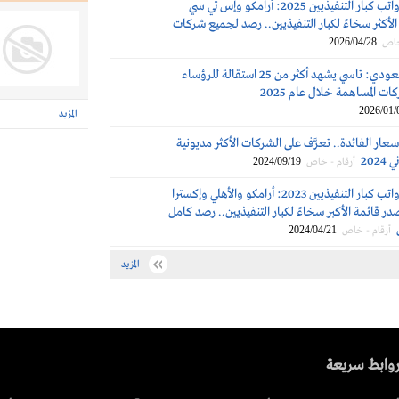
مكافآت ورواتب كبار التنفيذيين 2025: أرامكو وإس تي سي
لأكثر سخاءً لكبار التنفيذيين.. رصد لجميع شركات
2026/04/28
خاص
السوق السعودي: تاسي يشهد أكثر من 25 استقالة للرؤساء
ات المساهمة خلال عام 2025
2026/01/
المزيد
عار الفائدة.. تعرَّف على الشركات الأكثر مديونية
202
2024/09/19
أرقام - خاص
مكافآت ورواتب كبار التنفيذيين 2023: أرامكو والأهلي وإكسترا
 قائمة الأكبر سخاءً لكبار التنفيذيين.. رصد كامل
2024/04/21
أرقام - خاص
المزيد
وابط سريعة