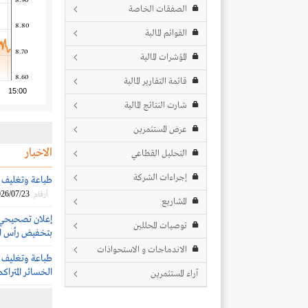
8.90
الصفقات الخاصة
8.80
القوائم المالية
8.70
المؤشرات المالية
8.60
قائمة التقارير المالية
15:00
شارت النتائج المالية
عرض المستثمرين
الاخبار
التحليل القطاعي
إجراءات الشركة
طباعة وتغليف 
26/07/23
أرقام
المشاريع
إعلان تصحيحي
توصيات المحللين
بتخفيض رأس ال
الاندماجات و الاستحواذات
الخسائر المتراكم
آراء المستثمرين