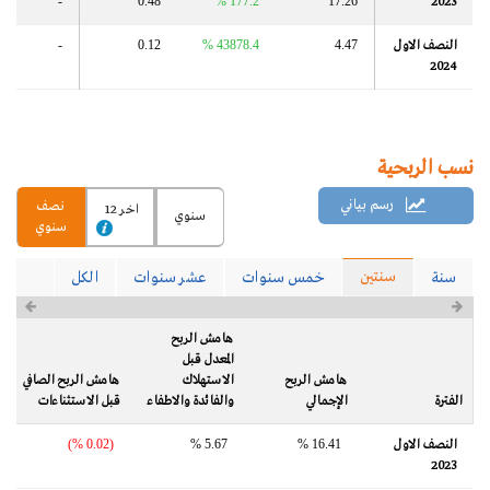
-
0.48
177.2 %
17.26
2023
النصف الاول
4.47
43878.4 %
0.12
-
2024
نسب الربحية
رسم بياني
نصف
اخر 12
سنوي
سنوي
سنتين
سنة
خمس سنوات
عشر سنوات
الكل
هامش الربح
المعدل قبل
هامش الربح
الاستهلاك
هامش الربح الصافي
الفترة
الإجمالي
والفائدة والاطفاء
قبل الاستثناءات
النصف الاول
16.41 %
5.67 %
(0.02 %)
2023