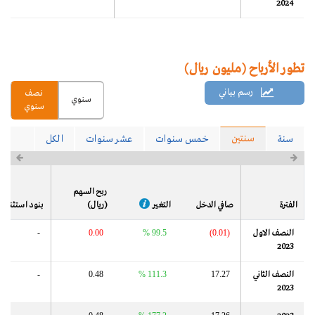
2024
تطور الأرباح (مليون ريال)
رسم بياني
نصف
سنوي
سنوي
سنتين
سنة
خمس سنوات
عشر سنوات
الكل
ربح السهم
الفترة
صافي الدخل
التغير
(ريال)
بنود استثنائية
النصف الاول
(0.01)
99.5 %
0.00
-
2023
النصف الثاني
17.27
111.3 %
0.48
-
2023