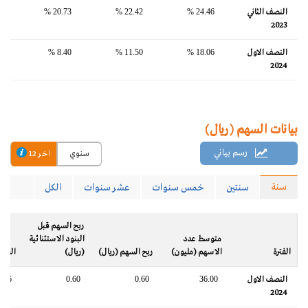
النصف الثاني
24.46 %
22.42 %
20.73 %
2023
النصف الاول
18.06 %
11.50 %
8.40 %
2024
بيانات السهم (ريال)
رسم بياني
سنوي
اخر 12
سنة
سنتين
خمس سنوات
عشر سنوات
الكل
ربح السهم قبل
متوسط عدد
البنود الاستثنائية
الفترة
الاسهم (مليون)
ربح السهم (ريال)
(ريال)
القيم
النصف الاول
36.00
0.60
0.60
0.86
2024