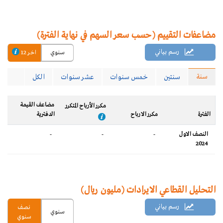
مضاعفات التقييم (حسب سعر السهم في نهاية الفترة)
رسم بياني
سنوي
اخر 12
سنة
سنتين
خمس سنوات
عشر سنوات
الكل
مضاعف القيمة
مكرر الأرباح المتكرر
الفترة
مكرر الارباح
الدفترية
النصف الاول
-
-
-
2024
التحليل القطاعي الايرادات (مليون ريال)
رسم بياني
نصف
سنوي
سنوي