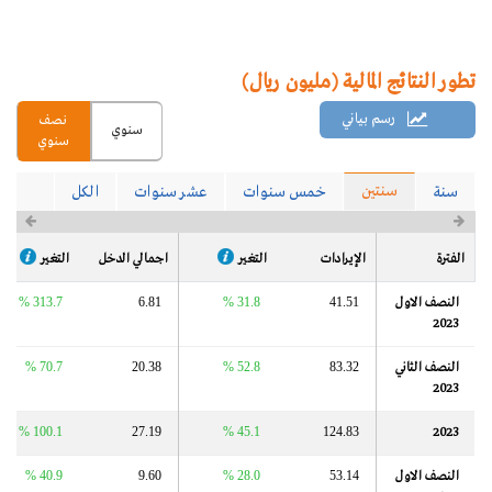
تطور النتائج المالية (مليون ريال)
رسم بياني
نصف
سنوي
سنوي
سنتين
سنة
خمس سنوات
عشر سنوات
الكل
الفترة
الإيرادات
التغير
اجمالي الدخل
التغير
النصف الاول
41.51
31.8 %
6.81
313.7 %
2023
النصف الثاني
83.32
52.8 %
20.38
70.7 %
2023
100.1 %
27.19
45.1 %
124.83
2023
النصف الاول
53.14
28.0 %
9.60
40.9 %