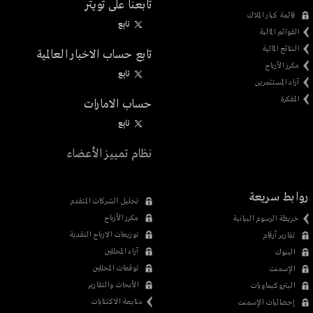
تابعنا على تويتر
قائمة كبار الملاك
تابِع
القوائم المالية
النتائج المالية
تابع حساب الاخبار العالمية
مكرر الأرباح
تابِع
آراء المستثمرين
المفكرة
حساب الامارات
تابِع
نظام تمييز الأعضاء
روابط سريعة
تحليل الشركات المتقدم
مكرر الأرباح
خريطة الرسوم البيانية
توزيعات الارباح النقدية
تقارير أرقام
آراء المحللين
البنوك
توقعات المحللين
الإسمنت
الأبحاث والتقارير
البتروكيماويات
متابعة الاكتتابات
إحصائيات الإسمنت