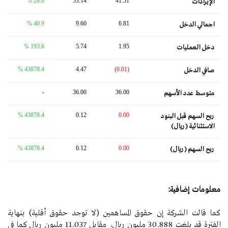
28.0 %
53.14
41.51
الإيرادات
40.9 %
9.60
6.81
اجمالي الدخل
193.6 %
5.74
1.95
دخل العمليات
43878.4 %
4.47
(0.01)
صافي الدخل
-
36.00
36.00
متوسط ​​عدد الأسهم
43878.4 %
0.12
0.00
ربح السهم قبل البنود
الاستثنائية (ريال)
43878.4 %
0.12
0.00
ربح السهم (ريال)
معلومات إضافية:
كما قالت الشركة إن حقوق المساهمين (لا توجد حقوق أقلية) بنهاية
الفترة قد بلغت 30.888 مليون ريال، مقابل 11.037 مليون ريال كما في